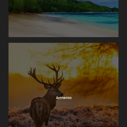
Armenia