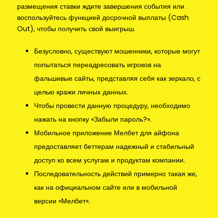
размещения ставки ждите завершения события или
воспользуйтесь функцией досрочной выплаты (Cash
Out), чтобы получить свой выигрыш.
Безусловно, существуют мошенники, которые могут
попытаться переадресовать игроков на
фальшивые сайты, представляя себя как зеркало, с
целью кражи личных данных.
Чтобы провести данную процедуру, необходимо
нажать на кнопку «Забыли пароль?».
Мобильное приложение Мелбет для айфона
предоставляет беттерам надежный и стабильный
доступ ко всем услугам и продуктам компании.
Последовательность действий примерно такая же,
как на официальном сайте или в мобильной
версии «Мелбет».