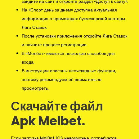
зайдите на сайт и откройте раздел «Доступ к сайту».
На «Спорт день за днем» доступна актуальная
информация о промокодах букмекерской конторы
Лига Ставок.
После установки приложения откройте Лига Ставок
и начните процесс регистрации.
В «Мелбет» имеются несколько способов для
входа.
В инструкции описаны неочевидные функции,
поэтому рекомендуем её внимательно
просмотреть.
Скачайте файл
Apk Melbet.
Если загрузка MelBet iOS невозможна, потребуется