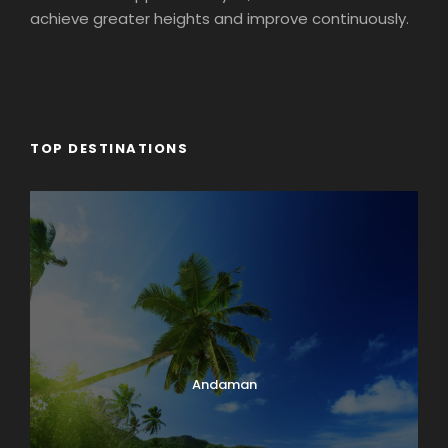
achieve greater heights and improve continuously.
TOP DESTINATIONS
Andaman