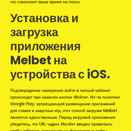
что сэкономит ваше время на поиск.
Установка и
загрузка
приложения
Melbet на
устройства с iOS.
Подтверждение намерения войти в личный кабинет
происходит при нажатии кнопки «Войти». Из-за политики
Google Play, запрещающей размещение приложений
для ставок и азартных игр, этот способ загрузки Melbet
является единственным. Перед загрузкой приложения
убедитесь, что URL-адрес Мелбет введен правильно,
чтобы избежать попадания на фишинговые сайты.