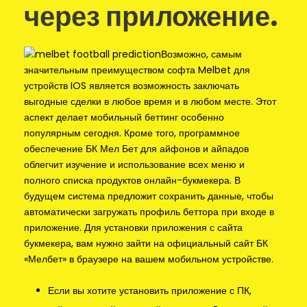
через приложение.
Возможно, самым
значительным преимуществом софта Melbet для
устройств IOS является возможность заключать
выгодные сделки в любое время и в любом месте. Этот
аспект делает мобильный беттинг особенно
популярным сегодня. Кроме того, программное
обеспечение БК Мел Бет для айфонов и айпадов
облегчит изучение и использование всех меню и
полного списка продуктов онлайн-букмекера. В
будущем система предложит сохранить данные, чтобы
автоматически загружать профиль беттора при входе в
приложение. Для установки приложения с сайта
букмекера, вам нужно зайти на официальный сайт БК
«Мелбет» в браузере на вашем мобильном устройстве.
Если вы хотите установить приложение с ПК,