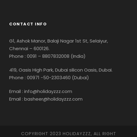
CONTACT INFO
G1, Ashok Manor, Balaji Nagar 1st St, Selaiyur,
Chennai – 600126.
Phone : 0091 – 8807832008 (India)
419, Oasis High Park, Dubai silicon Oasis, Dubai.
Phone : 00971 -50-2303460 (Dubai)
Email : info@holidayzzz.com
Email : basheer@holidayzzz.com
COPYRIGHT 2023 HOLIDAYZZZ, ALL RIGHT