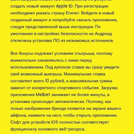
создать новый аккаунт Apple ID. При регистрации
необходимо указать страну Египет. Войдите в новый
созданный аккаунт и попробуйте скачать приложение,
следуя представленной выше инструкции. По
умолчанию в настройках безопасности на Андроид
отключена установка ПО из незнакомых источников.
Все бонусы подлежат условиям отыгрыша, поэтому
внимательно ознакомьтесь с ними перед
использованием. Под купоном ставки вы сразу увидите
свой возможный выигрыш. Минимальная ставка
составляет всего 10 рублей, а максимальная сумма
зависит от конкретного спортивного события. Загрузка
приложения Melbet занимает не более минуты, а
установка происходит автоматически. Поэтому, как
только изображение бренда появится на экране вашего
айфона, нажмите на него, чтобы открыть приложение.
Софт для устройств iOS полностью соответствует
функционалу основного веб-ресурса.