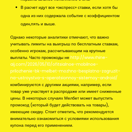
В расчет идут все «экспресс» ставки, если хотя бы
одна из них содержала событие с коэффициентом
один,пять и выше.
Однако некоторые аналитики отмечают, что важно
учитывать лимиты на выигрыш по бесплатным ставкам,
особенно игрокам, рассчитывающим на крупные
выплаты. Часто промокоды не
http://www.rhine-
aij.com/2026/05/10/ofitsialnoe-mobilnoe-
prilozhenie-bk-melbet-mozhno-besplatno-zagruzit-
na-ustroystva-s-operatsionnoy-sistemoy-android/
комбинируются с другими акциями, например, если
товар уже участвует в распродаже или имеет сниженные
цены. В некоторых случаях Мелбет может выпустить
промокод (который будет действовать на товары),
имеющие скидку. Стоит отметить, что рекомендуется
внимательно ознакомиться с условиями использования
купона перед его применением.