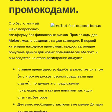
промокодами.
Это был отличный
шанс попробовать
платформу без финансовых рисков. Промо-коды для
Melbet можно разделить на две категории. В первой
категории находятся промокоды, предоставляющие
бонусные деньги для новых пользователей Мелбет, и
они вводятся на этапе регистрации аккаунта.
Главное преимущество фрибета заключается в том
(что игрок не рискует своими средствами при
ставке), что делает это предложение
привлекательным как для новичков, так и для
опытных бетторов.
Для этого необходимо заключить не менее 25 пари
на сумму кешбэка.