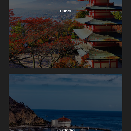
Dubai
EastIndia