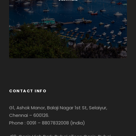
Georgia
CONTACT INFO
G1, Ashok Manor, Balaji Nagar 1st St, Selaiyur,
Chennai – 600126.
Phone : 0091 – 8807832008 (India)