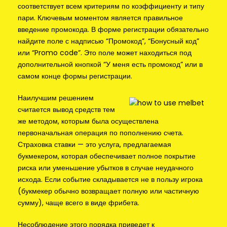
соответствует всем критериям по коэффициенту и типу
пари. Ключевым моментом является правильное
введение промокода. В форме регистрации обязательно
найдите поле с надписью “Промокод”, “Бонусный код”
или “Promo code”. Это поле может находиться под
дополнительной кнопкой “У меня есть промокод” или в
самом конце формы регистрации.
Наилучшим решением
считается вывод средств тем
же методом, которым была осуществлена
первоначальная операция по пополнению счета.
Страховка ставки — это услуга, предлагаемая
букмекером, которая обеспечивает полное покрытие
риска или уменьшение убытков в случае неудачного
исхода. Если событие складывается не в пользу игрока
(букмекер обычно возвращает полную или частичную
сумму), чаще всего в виде фрибета.
Несоблюдение этого порядка приведет к