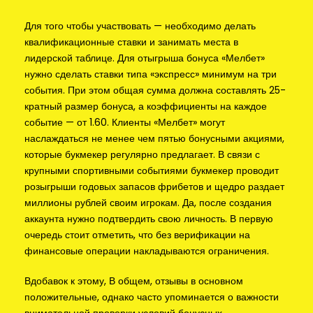
Для того чтобы участвовать — необходимо делать
квалификационные ставки и занимать места в
лидерской таблице. Для отыгрыша бонуса «Мелбет»
нужно сделать ставки типа «экспресс» минимум на три
события. При этом общая сумма должна составлять 25-
кратный размер бонуса, а коэффициенты на каждое
событие — от 1.60. Клиенты «Мелбет» могут
наслаждаться не менее чем пятью бонусными акциями,
которые букмекер регулярно предлагает.
В связи с
крупными спортивными событиями букмекер проводит
розыгрыши годовых запасов фрибетов и щедро раздает
миллионы рублей своим игрокам. Да, после создания
аккаунта нужно подтвердить свою личность. В первую
очередь стоит отметить, что без верификации на
финансовые операции накладываются ограничения.
Вдобавок к этому, В общем, отзывы в основном
положительные, однако часто упоминается о важности