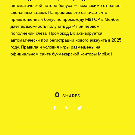
автоматической потере бонуса — независимо от ранее
сделанных ставок. На практике это означает, что
приветственный бонус по промокоду MBTOP в Мелбет
дает возможность получить до ₽ при первом
пополнении счета. Промокод БК активируется
автоматически при регистрации нового аккаунта в 2025
году. Правила и условия игры размещены на
официальном сайте букмекерской конторы Melbet.
0
SHARES