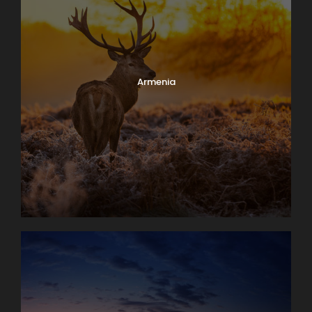
Armenia