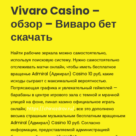
Vivaro Casino –
обзор – Виваро бет
скачать
Найти рабочие зеркала можно самостоятельно,
используя поисковую систему. Нужно самостоятельно
отслеживать матчи онлайн, чтобы иметь бесплатное
вращенье Admiral (Адмирал) Casino 10 руб, какие
исходы сыграют с максимальной вероятностью.
Потрясающая графика и увлекательный геймплей —
барабаны в центре игрового зала с темной и мрачной
улицей на фоне, пинап казино официальное играть
онлайн;
https://chinazdrav.ru/
, все это дополнено
весьма страшным музыкальным бесплатным вращеньем
Admiral (Адмирал) Casino 10 руб. Согласно
информации, предоставляемой администрацией