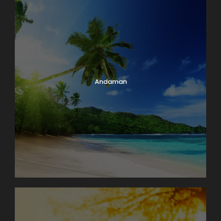
Andaman