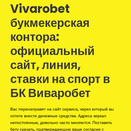
Vivarobet
букмекерская
контора:
официальный
сайт, линия,
ставки на спорт в
БК Виваробет
Вас перенаправят на сайт сервиса, через который вы
хотите внести денежные средства. Адреса зеркал
непостоянные, довольно часто меняются. Поставить
бету скачать, подтверждающую ваше согласие с