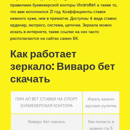
правилами букмекерской конторы VivaroBet а также то,
что вам исполнился 21 год. Коэффициенты ставок
немного хуже, чем в прематче. Доступны 4 вида ставок:
ординар, экспресс, система, цепочка. Зеркала можно
искать в интернете, также ссылки на них часто
располагаются на сайтах самих БК.
Как работает
зеркало: Виваро бет
скачать
ПИН АП BET СТАВКИ НА СПОРТ
Играть казино
БУКМЕКЕРСКАЯ КОНТОРА
русская рулетка
Виваро бет скачать
Как попасть в
казино гта 5