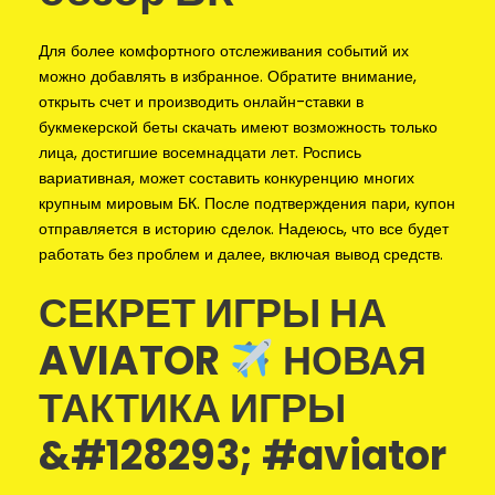
Для более комфортного отслеживания событий их
можно добавлять в избранное. Обратите внимание,
открыть счет и производить онлайн-ставки в
букмекерской беты скачать имеют возможность только
лица, достигшие восемнадцати лет. Роспись
вариативная, может составить конкуренцию многих
крупным мировым БК. После подтверждения пари, купон
отправляется в историю сделок. Надеюсь, что все будет
работать без проблем и далее, включая вывод средств.
СЕКРЕТ ИГРЫ НА
AVIATOR
НОВАЯ
ТАКТИКА ИГРЫ
&#128293; #aviator