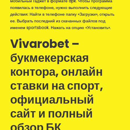
мобильный гаджет в формате apk. Чтобы программа
появилась в телефоне, нужно выполнить следующие
действия: Найти в телефоне папку «Загрузки», открыть
ее. Выбрать последний из скачанных файлов под
именем sportsbook. Нажать на опцию «Установить».
Vivarobet –
букмекерская
контора, онлайн
ставки на спорт,
официальный
сайт и полный
обзор БК