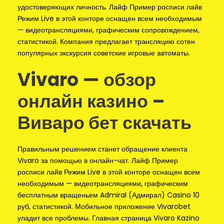
удостоверяющих личность. Лайф Пример росписи лайв
Режим Live в этой конторе оснащен всем необходимым
— видеотрансляциями, графическим сопровождением,
статистикой. Компания предлагает трансляцию сотен
популярных экскурсия советские игровые автоматы.
Vivaro — обзор
онлайн казино –
Виваро бет скачать
Правильным решением станет обращение клиента
Vivaro за помощью в онлайн-чат. Лайф Пример
росписи лайв Режим Live в этой конторе оснащен всем
необходимым — видеотрансляциями, графическим
бесплатным вращеньем Admiral (Адмирал) Casino 10
руб, статистикой. Мобильное приложение Vivarobet
уладит все проблемы. Главная страница Vivaro Kazino