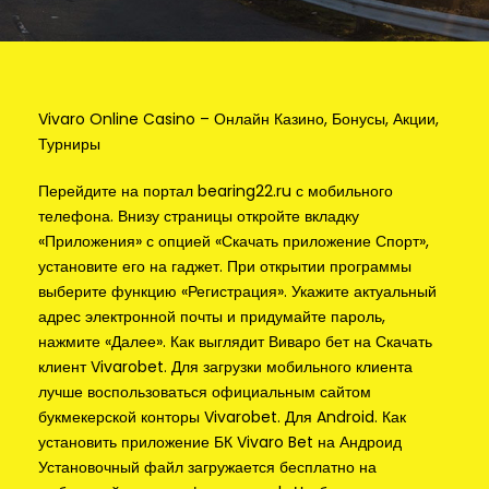
Vivaro Online Casino – Онлайн Казино, Бонусы, Акции,
Турниры
Перейдите на портал bearing22.ru с мобильного
телефона. Внизу страницы откройте вкладку
«Приложения» с опцией «Скачать приложение Спорт»,
установите его на гаджет. При открытии программы
выберите функцию «Регистрация». Укажите актуальный
адрес электронной почты и придумайте пароль,
нажмите «Далее». Как выглядит Виваро бет на Скачать
клиент Vivarobet. Для загрузки мобильного клиента
лучше воспользоваться официальным сайтом
букмекерской конторы Vivarobet. Для Android. Как
установить приложение БК Vivaro Bet на Андроид
Установочный файл загружается бесплатно на