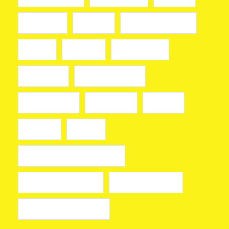
sbobet88
sbotop
siti slot non aams
slot88
slot777
slot depo 5k
slot gacor
slot gampang jp
slot mahjong
slot online
toto911
toto 911
казино
лицензионные онлайн казино
лучшие казино онлайн
онлайн казино izzi
онлайн казино на деньги