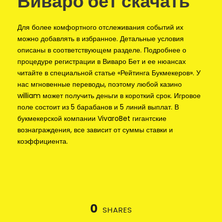
Виваро бет скачать
Для более комфортного отслеживания событий их
можно добавлять в избранное. Детальные условия
описаны в соответствующем разделе. Подробнее о
процедуре регистрации в Виваро Бет и ее нюансах
читайте в специальной статье «Рейтинга Букмекеров». У
нас мгновенные переводы, поэтому любой казино
william может получить деньги в короткий срок. Игровое
поле состоит из 5 барабанов и 5 линий выплат. В
букмекерской компании VivaroBet гигантские
вознаграждения, все зависит от суммы ставки и
коэффициента.
0
SHARES