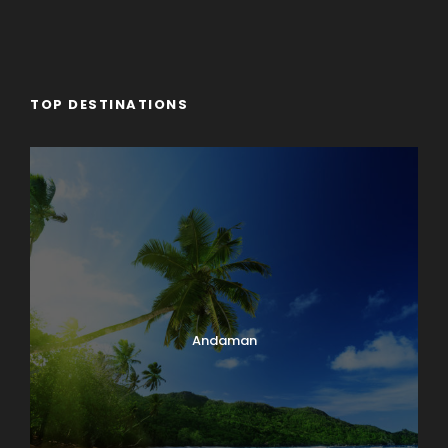
TOP DESTINATIONS
Andaman