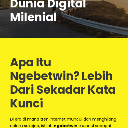
Dunia Digital
Milenial
Apa Itu
Ngebetwin? Lebih
Dari Sekadar Kata
Kunci
Di era di mana tren internet muncul dan menghilang
dalam sekejap, istilah
ngebetwin
muncul sebagai