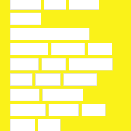
ngebetwin
parlay
pasar bola
piala dunia
pin up казино играть онлайн pin up 777
pirots 4 casino
prediksi bola
sbobet
sbobet88
sbotop
siti slot non aams
slot88
slot777
slot depo 5k
slot gacor
slot gampang jp
slot mahjong
slot online
toto911
toto 911
казино