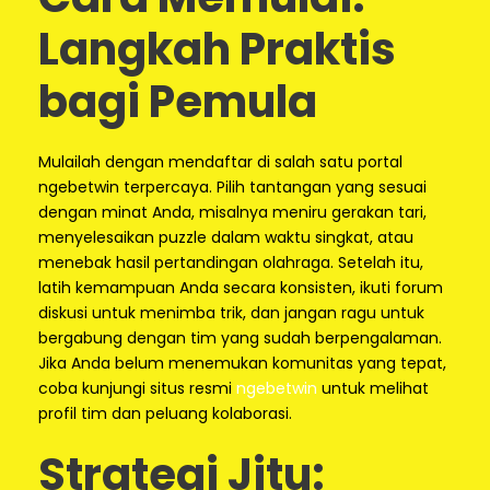
Langkah Praktis
bagi Pemula
Mulailah dengan mendaftar di salah satu portal
ngebetwin terpercaya. Pilih tantangan yang sesuai
dengan minat Anda, misalnya meniru gerakan tari,
menyelesaikan puzzle dalam waktu singkat, atau
menebak hasil pertandingan olahraga. Setelah itu,
latih kemampuan Anda secara konsisten, ikuti forum
diskusi untuk menimba trik, dan jangan ragu untuk
bergabung dengan tim yang sudah berpengalaman.
Jika Anda belum menemukan komunitas yang tepat,
coba kunjungi situs resmi
ngebetwin
untuk melihat
profil tim dan peluang kolaborasi.
Strategi Jitu: