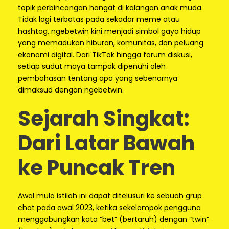
topik perbincangan hangat di kalangan anak muda.
Tidak lagi terbatas pada sekadar meme atau
hashtag, ngebetwin kini menjadi simbol gaya hidup
yang memadukan hiburan, komunitas, dan peluang
ekonomi digital. Dari TikTok hingga forum diskusi,
setiap sudut maya tampak dipenuhi oleh
pembahasan tentang apa yang sebenarnya
dimaksud dengan ngebetwin.
Sejarah Singkat:
Dari Latar Bawah
ke Puncak Tren
Awal mula istilah ini dapat ditelusuri ke sebuah grup
chat pada awal 2023, ketika sekelompok pengguna
menggabungkan kata “bet” (bertaruh) dengan “twin”