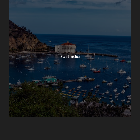
EastIndia
Georgia