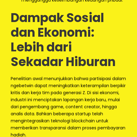
Dampak Sosial
dan Ekonomi:
Lebih dari
Sekadar Hiburan
Penelitian awal menunjukkan bahwa partisipasi dalam
ngebetwin dapat meningkatkan keterampilan berpikir
kritis dan kerja tim pada generasi Z. Di sisi ekonomi,
industri ini menciptakan lapangan kerja baru, mulai
dari pengembang game, content creator, hingga
analis data. Bahkan beberapa startup telah
mengintegrasikan teknologi blockchain untuk
memberikan transparansi dalam proses pembayaran
hadiah.