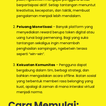
berpartisipasi aktif. Setiap tantangan menuntut
kreativitas, kecepatan, dan taktik, membuat
pengalaman menjadi lebih mendalam.
Peluang Monetisasi
– Banyak platform yang
menyediakan reward berupa token digital atau
uang tunai bagi pemenang. Bagi yang suka
tantangan sekaligus ingin menambah
penghasilan sampingan, ngebetwin terasa
seperti “win-win”.
Kekuatan Komunitas
– Pengguna dapat
bergabung dalam tim, berbagi strategi, dan
bahkan mengadakan acara offline. Ikatan sosial
yang terbentuk memberi rasa belonging yang
kuat, apalagi di zaman di mana interaksi virtual
menjadi norma.
Cara Memulai: