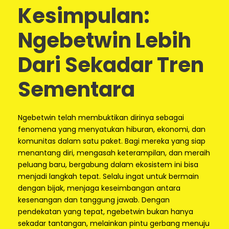
Kesimpulan:
Ngebetwin Lebih
Dari Sekadar Tren
Sementara
Ngebetwin telah membuktikan dirinya sebagai
fenomena yang menyatukan hiburan, ekonomi, dan
komunitas dalam satu paket. Bagi mereka yang siap
menantang diri, mengasah keterampilan, dan meraih
peluang baru, bergabung dalam ekosistem ini bisa
menjadi langkah tepat. Selalu ingat untuk bermain
dengan bijak, menjaga keseimbangan antara
kesenangan dan tanggung jawab. Dengan
pendekatan yang tepat, ngebetwin bukan hanya
sekadar tantangan, melainkan pintu gerbang menuju