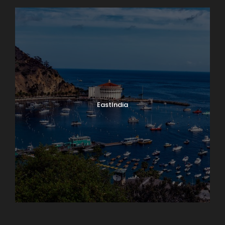
EastIndia
Georgia