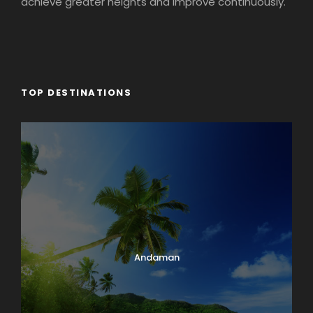
achieve greater heights and improve continuously.
TOP DESTINATIONS
Andaman