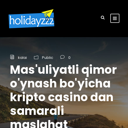
Login
Sign Up
kalai
Public
0
Mas'uliyatli qimor
o'ynash bo'yicha
kripto casino dan
samarali
maslahat