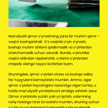
Mas’uliyatli qimor o’ynashning yana bir muhim qismi –
vaqtni boshqarishdir. O’z vaqtida o’yin o’ynash,
boshqa muhim ishlarni qoldirmaslik va o’yinlardan
charchamaslik uchun zarurdir. Bunda, o’yinchilar
vaqtni oldindan rejalashtirib, o’zlarini o’yinlardan
chiqarib olishga tayyor bo’lishlari lozim.
Shuningdek, qimor o’yinlari stress va boshqa salbiy
his-tuyg’ularni kamaytirishi mumkin. Ammo, agar
qimor o’yinlari hayotingizni nazoratga olgan bo’lsa, u
holda mas’uliyatli yondashuvni amalga oshirish zarur.
Qimor o’yinlarida yutish yoki yo’qotish, odamning
ruhiy holatiga ta’sir ko’rsatishi mumkin, shuning uchun
o’z his-tuyg’ularingizni boshqarish juda muhimdir.