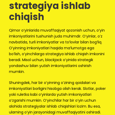
strategiya ishlab
chiqish
Qimor o’yinlarida muvaffaqiyat qozonish uchun, o’yin
imkoniyatlarini tushunish juda muhimdir. O’yinlar, o’z
navbatida, turli imkoniyatlar va to’lovlar bilan bog’liq.
O’yinning imkoniyatlari haqida ma’lumotga ega
bo’lish, o’yinchilarga strategiya ishlab chiqish imkonini
beradi. Misol uchun, blackjack o’yinida strategik
yondashuv bilan yutish imkoniyatlarini oshirish
mumkin.
Shuningdek, har bir o’yinning o’zining qoidalari va
imkoniyatlari borligini hisobga olish kerak. Slotlar, poker
yoki ruletka kabi o’yinlarda yutish imkoniyatlari
o’zgarishi mumkin. O’yinchilar har bir o’yin uchun
alohida strategiyalar ishlab chiqishlari lozim. Bu esa,
ularning o’yin jarayonidagi muvaffaqiyatini oshiradi.