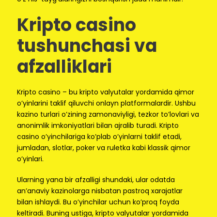
Kripto casino
tushunchasi va
afzalliklari
Kripto casino – bu kripto valyutalar yordamida qimor
o’yinlarini taklif qiluvchi onlayn platformalardir. Ushbu
kazino turlari o’zining zamonaviyligi, tezkor to’lovlari va
anonimlik imkoniyatlari bilan ajralib turadi. Kripto
casino o’yinchilariga ko’plab o’yinlarni taklif etadi,
jumladan, slotlar, poker va ruletka kabi klassik qimor
o’yinlari.
Ularning yana bir afzalligi shundaki, ular odatda
an’anaviy kazinolarga nisbatan pastroq xarajatlar
bilan ishlaydi. Bu o’yinchilar uchun ko’proq foyda
keltiradi. Buning ustiga, kripto valyutalar yordamida