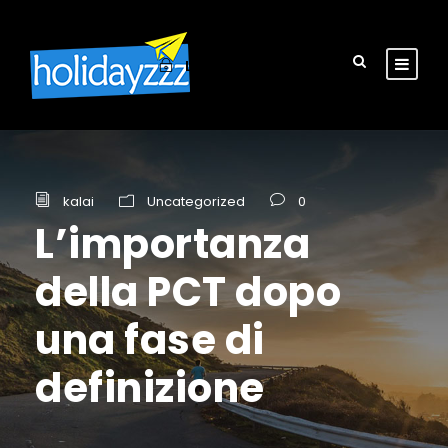
Login
Sign Up
kalai
Uncategorized
0
L’importanza
della PCT dopo
una fase di
definizione