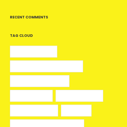
RECENT COMMENTS
TAG CLOUD
5 euros gratis casino
25 Giros Gratis sin Depósito España
100 giros gratis sin depósito
aplikacja mostbet
avia masters spielen
beonbet promo code
bola hari ini
Bono sin depósito Casino Barcelona