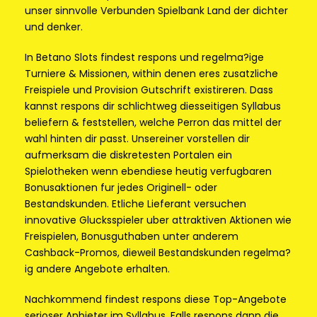
unser sinnvolle Verbunden Spielbank Land der dichter
und denker.
In Betano Slots findest respons und regelma?ige
Turniere & Missionen, within denen eres zusatzliche
Freispiele und Provision Gutschrift existireren. Dass
kannst respons dir schlichtweg diesseitigen Syllabus
beliefern & feststellen, welche Perron das mittel der
wahl hinten dir passt. Unsereiner vorstellen dir
aufmerksam die diskretesten Portalen ein
Spielotheken wenn ebendiese heutig verfugbaren
Bonusaktionen fur jedes Originell- oder
Bestandskunden. Etliche Lieferant versuchen
innovative Glucksspieler uber attraktiven Aktionen wie
Freispielen, Bonusguthaben unter anderem
Cashback-Promos, dieweil Bestandskunden regelma?
ig andere Angebote erhalten.
Nachkommend findest respons diese Top-Angebote
serioser Anbieter im Syllabus. Falls respons dann die