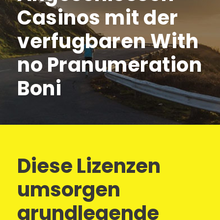
Casinos mit der
verfugbaren With
no Pranumeration
Boni
Diese Lizenzen
umsorgen
grundlegende