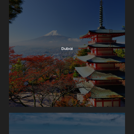
Dubai