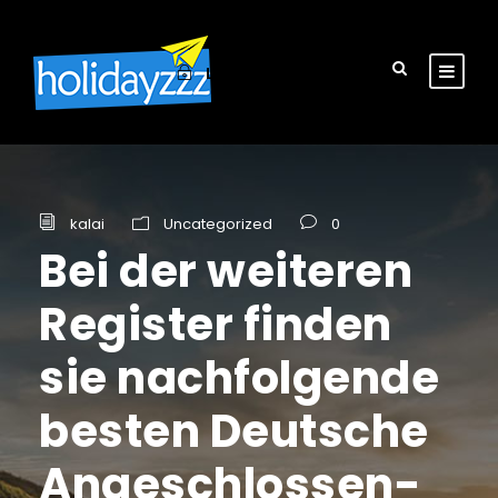
Login
Sign Up
kalai
Uncategorized
0
Bei der weiteren
Register finden
sie nachfolgende
besten Deutsche
Angeschlossen-