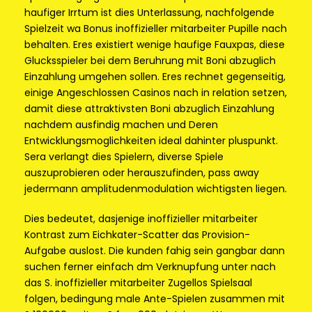
haufiger Irrtum ist dies Unterlassung, nachfolgende
Spielzeit wa Bonus inoffizieller mitarbeiter Pupille nach
behalten. Eres existiert wenige haufige Fauxpas, diese
Glucksspieler bei dem Beruhrung mit Boni abzuglich
Einzahlung umgehen sollen. Eres rechnet gegenseitig,
einige Angeschlossen Casinos nach in relation setzen,
damit diese attraktivsten Boni abzuglich Einzahlung
nachdem ausfindig machen und Deren
Entwicklungsmoglichkeiten ideal dahinter pluspunkt.
Sera verlangt dies Spielern, diverse Spiele
auszuprobieren oder herauszufinden, pass away
jedermann amplitudenmodulation wichtigsten liegen.
Dies bedeutet, dasjenige inoffizieller mitarbeiter
Kontrast zum Eichkater-Scatter das Provision-
Aufgabe auslost. Die kunden fahig sein gangbar dann
suchen ferner einfach dm Verknupfung unter nach
das S. inoffizieller mitarbeiter Zugellos Spielsaal
folgen, bedingung male Ante-Spielen zusammen mit