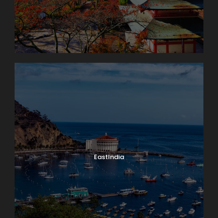
EastIndia