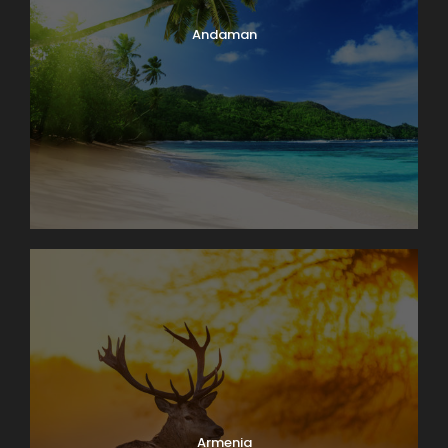
Andaman
Armenia