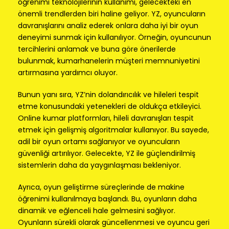
öğrenimi teknolojilerinin kullanımı, gelecekteki en
önemli trendlerden biri haline geliyor. YZ, oyuncuların
davranışlarını analiz ederek onlara daha iyi bir oyun
deneyimi sunmak için kullanılıyor. Örneğin, oyuncunun
tercihlerini anlamak ve buna göre önerilerde
bulunmak, kumarhanelerin müşteri memnuniyetini
artırmasına yardımcı oluyor.
Bunun yanı sıra, YZ’nin dolandırıcılık ve hileleri tespit
etme konusundaki yetenekleri de oldukça etkileyici.
Online kumar platformları, hileli davranışları tespit
etmek için gelişmiş algoritmalar kullanıyor. Bu sayede,
adil bir oyun ortamı sağlanıyor ve oyuncuların
güvenliği artırılıyor. Gelecekte, YZ ile güçlendirilmiş
sistemlerin daha da yaygınlaşması bekleniyor.
Ayrıca, oyun geliştirme süreçlerinde de makine
öğrenimi kullanılmaya başlandı. Bu, oyunların daha
dinamik ve eğlenceli hale gelmesini sağlıyor.
Oyunların sürekli olarak güncellenmesi ve oyuncu geri