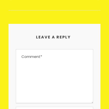
LEAVE A REPLY