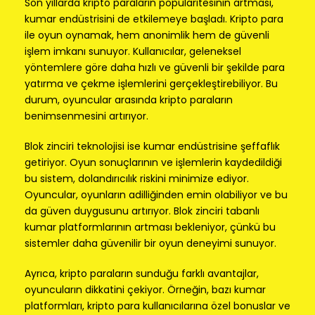
Son yıllarda kripto paraların popülaritesinin artması,
kumar endüstrisini de etkilemeye başladı. Kripto para
ile oyun oynamak, hem anonimlik hem de güvenli
işlem imkanı sunuyor. Kullanıcılar, geleneksel
yöntemlere göre daha hızlı ve güvenli bir şekilde para
yatırma ve çekme işlemlerini gerçekleştirebiliyor. Bu
durum, oyuncular arasında kripto paraların
benimsenmesini artırıyor.
Blok zinciri teknolojisi ise kumar endüstrisine şeffaflık
getiriyor. Oyun sonuçlarının ve işlemlerin kaydedildiği
bu sistem, dolandırıcılık riskini minimize ediyor.
Oyuncular, oyunların adilliğinden emin olabiliyor ve bu
da güven duygusunu artırıyor. Blok zinciri tabanlı
kumar platformlarının artması bekleniyor, çünkü bu
sistemler daha güvenilir bir oyun deneyimi sunuyor.
Ayrıca, kripto paraların sunduğu farklı avantajlar,
oyuncuların dikkatini çekiyor. Örneğin, bazı kumar
platformları, kripto para kullanıcılarına özel bonuslar ve