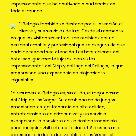
impresionante que ha cautivado a audiencias de
todo el mundo.
El Bellagio también se destaca por su atención al
cliente y sus servicios de lujo. Desde el momento
en que los visitantes entran, son recibidos por un
personal amable y profesional que se asegura de que
cada necesidad sea atendida. Las habitaciones del
hotel son igualmente lujosas, con vistas
impresionantes del Strip y del lago del Bellagio, lo que
proporciona una experiencia de alojamiento
inigualable.
En resumen, el Bellagio es, sin duda, el mejor casino
del Strip de Las Vegas. Su combinación de juegos
emocionantes, gastronomía de alta calidad,
entretenimiento de primer nivel y un servicio
excepcional lo convierte en un destino imperdible
para cualquier visitante de la ciudad. Si buscas una
experiencia de juego inolvidable en Las Vegas, el