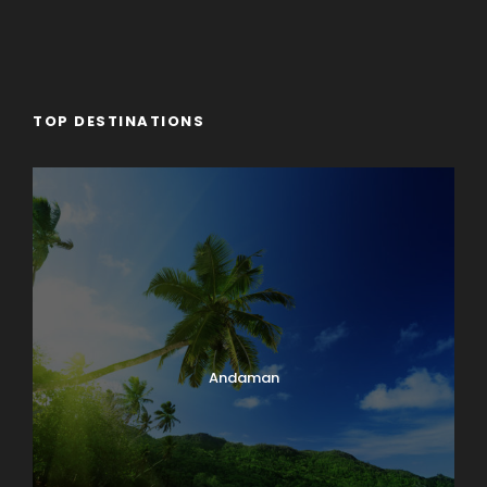
TOP DESTINATIONS
Andaman