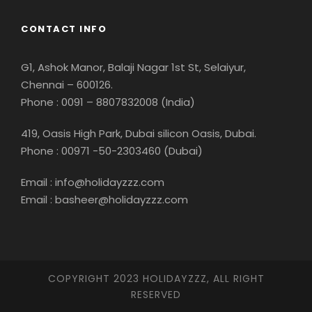
CONTACT INFO
G1, Ashok Manor, Balaji Nagar 1st St, Selaiyur,
Chennai – 600126.
Phone : 0091 – 8807832008 (India)
419, Oasis High Park, Dubai silicon Oasis, Dubai.
Phone : 00971 -50-2303460 (Dubai)
Email : info@holidayzzz.com
Email : basheer@holidayzzz.com
COPYRIGHT 2023 HOLIDAYZZZ, ALL RIGHT
RESERVED