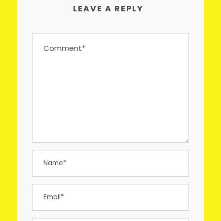
LEAVE A REPLY