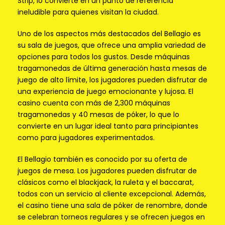
Strip, lo convierte en un punto de referencia
ineludible para quienes visitan la ciudad.
Uno de los aspectos más destacados del Bellagio es
su sala de juegos, que ofrece una amplia variedad de
opciones para todos los gustos. Desde máquinas
tragamonedas de última generación hasta mesas de
juego de alto límite, los jugadores pueden disfrutar de
una experiencia de juego emocionante y lujosa. El
casino cuenta con más de 2,300 máquinas
tragamonedas y 40 mesas de póker, lo que lo
convierte en un lugar ideal tanto para principiantes
como para jugadores experimentados.
El Bellagio también es conocido por su oferta de
juegos de mesa. Los jugadores pueden disfrutar de
clásicos como el blackjack, la ruleta y el baccarat,
todos con un servicio al cliente excepcional. Además,
el casino tiene una sala de póker de renombre, donde
se celebran torneos regulares y se ofrecen juegos en