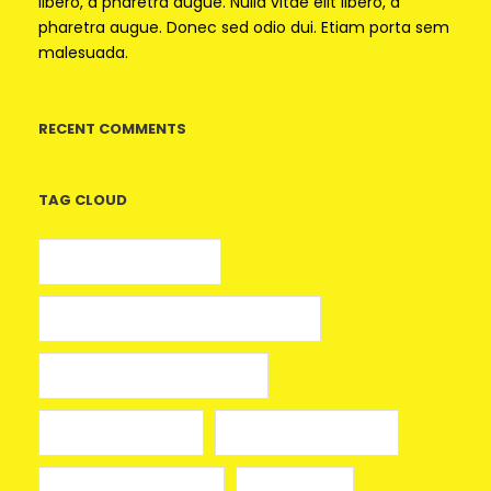
libero, a pharetra augue. Nulla vitae elit libero, a
pharetra augue. Donec sed odio dui. Etiam porta sem
malesuada.
RECENT COMMENTS
TAG CLOUD
5 euros gratis casino
25 Giros Gratis sin Depósito España
100 giros gratis sin depósito
aplikacja mostbet
avia masters spielen
beonbet promo code
bola hari ini