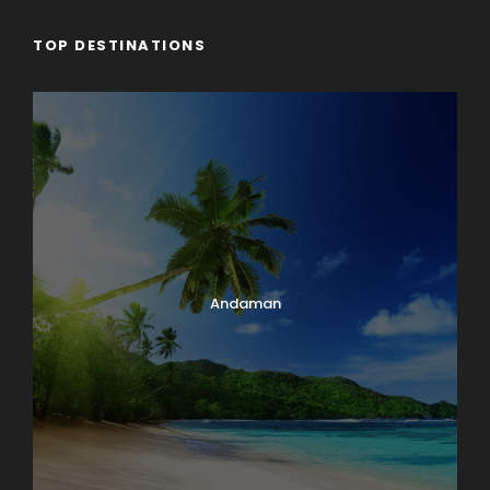
TOP DESTINATIONS
Andaman