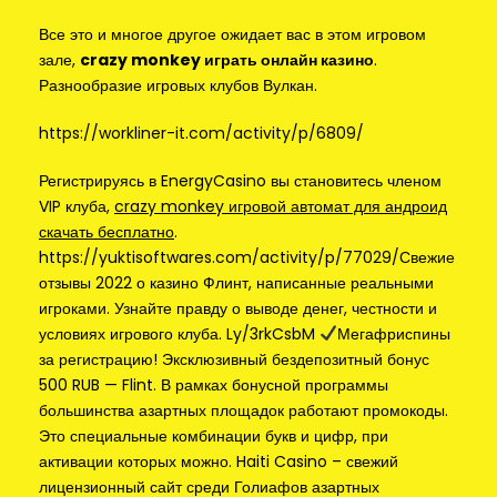
Все это и многое другое ожидает вас в этом игровом
зале,
crazy monkey играть онлайн казино
.
Разнообразие игровых клубов Вулкан.
https://workliner-it.com/activity/p/6809/
Регистрируясь в EnergyCasino вы становитесь членом
VIP клуба,
crazy monkey игровой автомат для андроид
скачать бесплатно
.
https://yuktisoftwares.com/activity/p/77029/Свежие
отзывы 2022 о казино Флинт, написанные реальными
игроками. Узнайте правду о выводе денег, честности и
условиях игрового клуба. Ly/3rkCsbM
Мегафриспины
за регистрацию! Эксклюзивный бездепозитный бонус
500 RUB — Flint. В рамках бонусной программы
большинства азартных площадок работают промокоды.
Это специальные комбинации букв и цифр, при
активации которых можно. Haiti Casino – свежий
лицензионный сайт среди Голиафов азартных