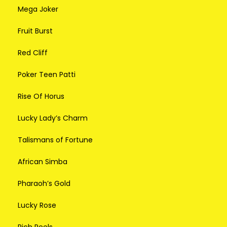
Mega Joker
Fruit Burst
Red Cliff
Poker Teen Patti
Rise Of Horus
Lucky Lady’s Charm
Talismans of Fortune
African Simba
Pharaoh’s Gold
Lucky Rose
Rich Reels