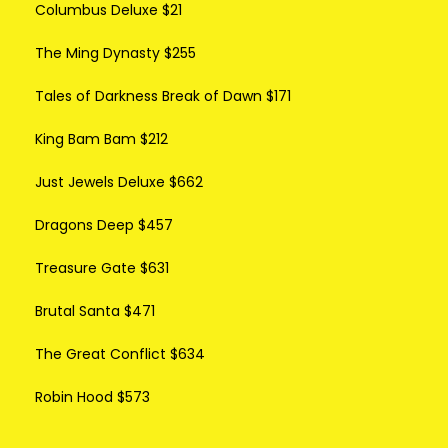
Columbus Deluxe $21
The Ming Dynasty $255
Tales of Darkness Break of Dawn $171
King Bam Bam $212
Just Jewels Deluxe $662
Dragons Deep $457
Treasure Gate $631
Brutal Santa $471
The Great Conflict $634
Robin Hood $573