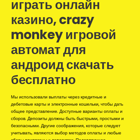
играть онлайн
казино, crazy
monkey игровой
автомат для
андроид скачать
бесплатно
Мы использовали выплаты через кредитные и
дебетовые карты и электронные кошельки, чтобы дать
общее представление. Доступные варианты оплаты и
сборов. Депозиты должны быть быстрыми, простыми и
безопасными. Другие соображения, которые следует
учитывать, являются выбор методов оплаты и любые
сборы привязаны к депозитам. Подавляющее