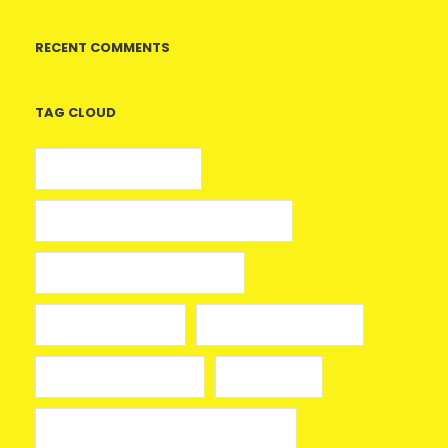
RECENT COMMENTS
TAG CLOUD
5 euros gratis casino
25 Giros Gratis sin Depósito España
100 giros gratis sin depósito
aplikacja mostbet
avia masters spielen
beonbet promo code
bola hari ini
Bono sin depósito Casino Barcelona