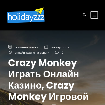
Login
Sign Up
praveen kumar
anonymous
онлайн казино на деньги
0
Crazy Monkey
Играть Онлайн
Казино, Crazy
Monkey Игровой