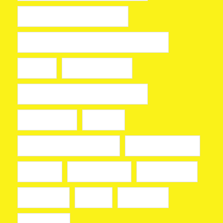
Bono sin depósito ruleta 2026
Código promocional Sportium sin depósito
Frumzi
gamblezen login
gamblezen no deposit bonus codes
gqbet casino
hk lotto
https://heclectik-art.com/
jadwal bola hari ini
judi bola
liga Champion
monro casino
ngebetwin
parlay
pasar bola