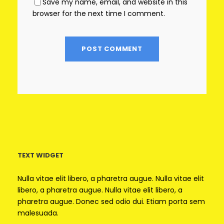
Save my name, email, and website in this
browser for the next time I comment.
TEXT WIDGET
Nulla vitae elit libero, a pharetra augue. Nulla vitae elit
libero, a pharetra augue. Nulla vitae elit libero, a
pharetra augue. Donec sed odio dui. Etiam porta sem
malesuada.