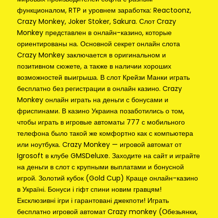
функционалом, RTP и уровнем заработка: Reactoonz,
Crazy Monkey, Joker Stoker, Sakura. Слот Crazy
Monkey представлен в онлайн-казино, которые
ориентированы на. Основной секрет онлайн слота
Crazy Monkey заключается в оригинальном и
позитивном сюжете, а также в наличии хороших
возможностей выигрыша. В слот Крейзи Манки играть
бесплатно без регистрации в онлайн казино. Crazy
Monkey онлайн играть на деньги с бонусами и
фриспинами. В казино Украина позаботились о том,
чтобы играть в игровые автоматы 777 с мобильного
телефона было такой же комфортно как с компьютера
или ноутбука. Crazy Monkey — игровой автомат от
Igrosoft в клубе GMSDeluxe. Заходите на сайт и играйте
на деньги в слот с крупными выплатами и бонусной
игрой. Золотий кубок (Gold Cup) Краще онлайн-казино
в Україні. Бонуси і гіфт спини новим гравцям!
Ексклюзивні ігри і гарантовані джекпоти! Играть
бесплатно игровой автомат Crazy monkey (Обезьянки,