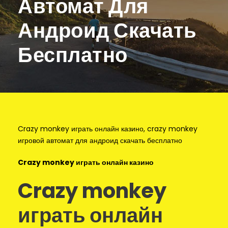
Автомат Для
Андроид Скачать
Бесплатно
Crazy monkey играть онлайн казино, crazy monkey
игровой автомат для андроид скачать бесплатно
Crazy monkey играть онлайн казино
Crazy monkey
играть онлайн