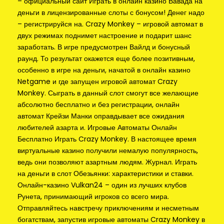
– официальный сайт Играть в онлайн казино Вавада на
деньги в лицензированные слоты с бонусом! Денег надо
– регистрируйся на. Crazy Monkey – игровой автомат в
двух режимах поднимет настроение и подарит шанс
заработать. В игре предусмотрен Вайлд и бонусный
раунд. То результат окажется еще более позитивным,
особенно в игре на деньги, начатой в онлайн казино
Netgame и где запущен игровой автомат Crazy
Monkey. Сыграть в данный слот смогут все желающие
абсолютно бесплатно и без регистрации, онлайн
автомат Крейзи Манки оправдывает все ожидания
любителей азарта и. Игровые Автоматы Онлайн
Бесплатно Играть Crazy Monkey. В настоящее время
виртуальные казино получили немалую популярность,
ведь они позволяют азартным людям. ‎Журнал. Играть
на деньги в слот Обезьянки: характеристики и ставки.
Онлайн-казино Vulkan24 – один из лучших клубов
Рунета, принимающий игроков со всего мира.
Отправляйтесь навстречу приключениям и несметным
богатствам, запустив игровые автоматы Crazy Monkey в