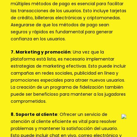
múltiples métodos de pago es esencial para facilitar
las transacciones de los usuarios. Esto incluye tarjetas
de crédito, billeteras electrónicas y criptomonedas.
Asegurarse de que los métodos de pago sean
seguros y rápidos es fundamental para generar
confianza en los usuarios.
7. Marketing y promoción
: Una vez que la
plataforma está lista, es necesario implementar
estrategias de marketing efectivas. Esto puede incluir
campañas en redes sociales, publicidad en línea y
promociones especiales para atraer nuevos usuarios.
La creación de un programa de fidelización también
puede ser beneficioso para mantener a los jugadores
comprometidos.
8. Soporte al cliente
: Ofrecer un servicio de
atención al cliente eficiente es vital para resolver
problemas y mantener la satisfacción del usuario.
Esto puede incluir chat en vivo, correo electrónico y