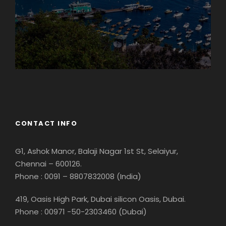
Georgia
CONTACT INFO
G1, Ashok Manor, Balaji Nagar 1st St, Selaiyur,
Chennai – 600126.
Phone : 0091 – 8807832008 (India)
419, Oasis High Park, Dubai silicon Oasis, Dubai.
Phone : 00971 -50-2303460 (Dubai)