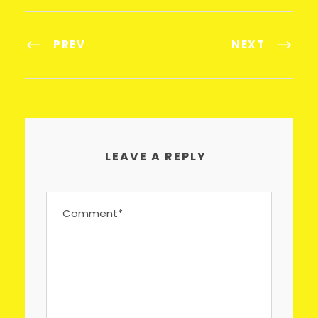
PREV
NEXT
LEAVE A REPLY