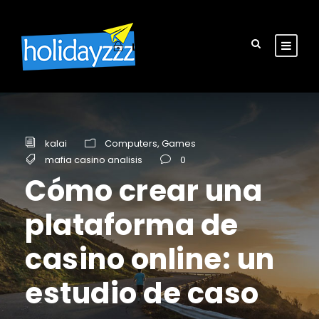
Login
Sign Up
kalai
Computers, Games
mafia casino analisis
0
Cómo crear una
plataforma de
casino online: un
estudio de caso