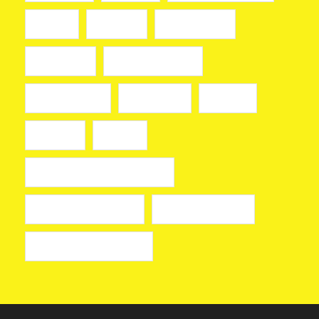
slot88
slot777
slot depo 5k
slot gacor
slot gampang jp
slot mahjong
slot online
toto911
toto 911
казино
лицензионные онлайн казино
лучшие казино онлайн
онлайн казино izzi
онлайн казино на деньги