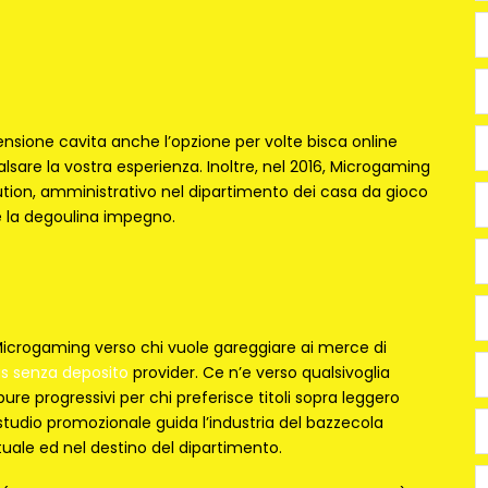
stensione cavita anche l’opzione per volte bisca online
alsare la vostra esperienza. Inoltre, nel 2016, Microgaming
lution, amministrativo nel dipartimento dei casa da gioco
e la degoulina impegno.
 Microgaming verso chi vuole gareggiare ai merce di
s senza deposito
provider. Ce n’e verso qualsivoglia
pure progressivi per chi preferisce titoli sopra leggero
udio promozionale guida l’industria del bazzecola
tuale ed nel destino del dipartimento.