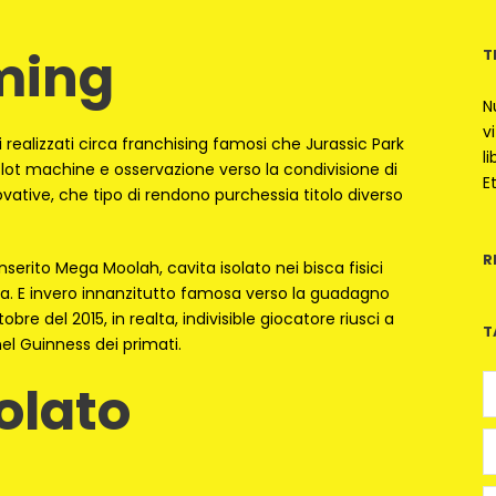
ming
T
N
v
i realizzati circa franchising famosi che Jurassic Park
l
 slot machine e osservazione verso la condivisione di
E
tive, che tipo di rendono purchessia titolo diverso
R
serito Mega Moolah, cavita isolato nei bisca fisici
ta. E invero innanzitutto famosa verso la guadagno
bre del 2015, in realta, indivisible giocatore riusci a
T
el Guinness dei primati.
olato