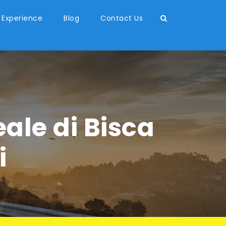
 Experience
Blog
Contact Us
ale di Bisca
i