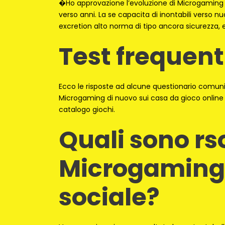
�Ho approvazione l’evoluzione di Microgaming (
verso anni. La se capacita di inontabili verso 
excretion alto norma di tipo ancora sicurezza, e
Test frequent
Ecco le risposte ad alcune questionario comuni 
Microgaming di nuovo sui casa da gioco online q
catalogo giochi.
Quali sono rs
Microgaming 
sociale?