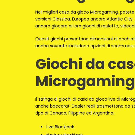
Nei migliori casa da gioco Microgaming, potete t
versioni Classica, Europea ancora Atlantic City
ancora giocare ai loro giochi di roulette, video
Questi giochi presentano dimensioni di occhiata
anche sovente includono opzioni di scommessa 
Giochi da cas
Microgaming
Il stringa di giochi di casa da gioco live di Micr
anche baccarat. Dealer reali trasmettono da stu
tipo di Canada, Filippine ed Argentina.
Live Blackjack