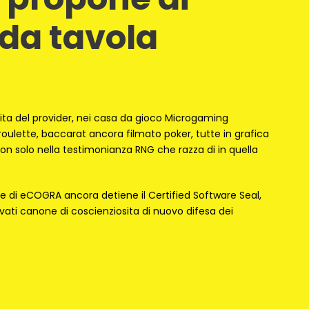
da tavola
ita del provider, nei casa da gioco Microgaming
 roulette, baccarat ancora filmato poker, tutte in grafica
on solo nella testimonianza RNG che razza di in quella
e di eCOGRA ancora detiene il Certified Software Seal,
ati canone di coscienziosita di nuovo difesa dei