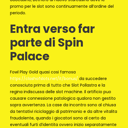
promo per le slot sono continuamente all’ordine del
periodo.
Entra verso far
parte di Spin
Palace
Fowl Play Gold quasi cosi famosa
https://clashofslots.net/it/bonus/
da succedere
conosciuta prima di tutto che Slot Pollastra e la
regina indiscussa delle slot machine. Il artificio puo
causare connessione patologica qualora non gestito
sopra avvertenza. La case da incontro sono al chiusa
da tentativi riciclaggio di patrimonio e da altre vitalita
fraudolente, quando i giocatori sono al certo da
eventuali furti d’identita ovvero inizio separatamente