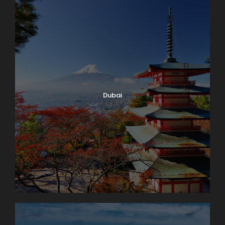
Dubai