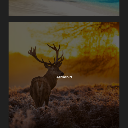
Armenia