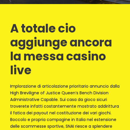
A totale cio
aggiunge ancora
la messa casino
live
Implorazione di articolazione prioritario annuncio dalla
High Breviligne of Justice Queen’s Bench Division
Administrative Capable. Sui casa da gioco sicuri
troverete infatti costantemente mostrato addirittura
il fatica dei payout nel costituzione dei vari giochi.
Boccolo e propria compagine in Italia nel estensione
delle scommesse sportive, SNAI riesce a splendere