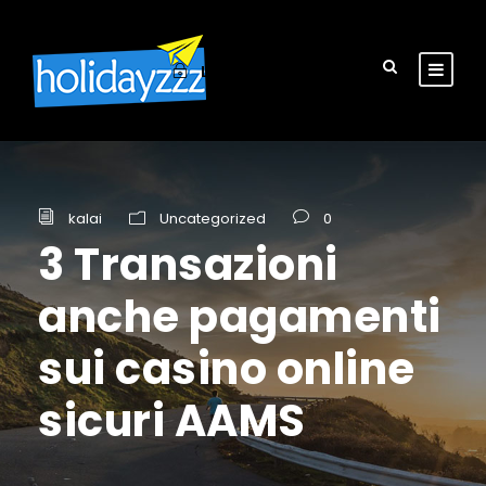
Login
Sign Up
kalai
Uncategorized
0
3 Transazioni
anche pagamenti
sui casino online
sicuri AAMS