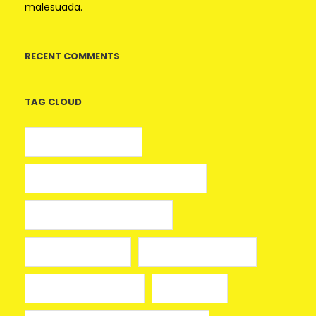
malesuada.
RECENT COMMENTS
TAG CLOUD
5 euros gratis casino
25 Giros Gratis sin Depósito España
100 giros gratis sin depósito
aplikacja mostbet
avia masters spielen
beonbet promo code
bola hari ini