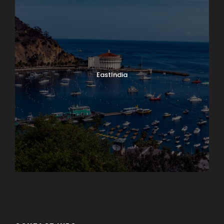
EastIndia
Georgia