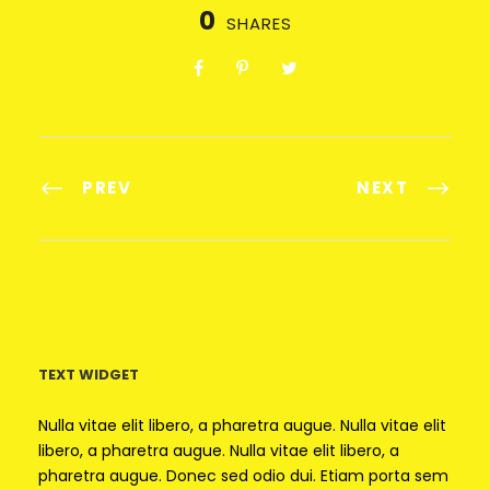
0
SHARES
PREV
NEXT
TEXT WIDGET
Nulla vitae elit libero, a pharetra augue. Nulla vitae elit
libero, a pharetra augue. Nulla vitae elit libero, a
pharetra augue. Donec sed odio dui. Etiam porta sem