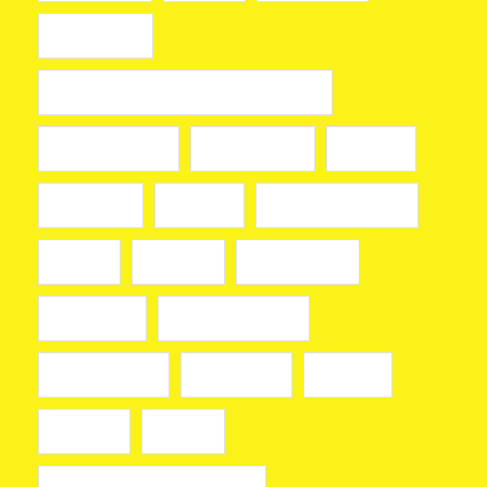
piala dunia
pin up казино играть онлайн pin up 777
pirots 4 casino
prediksi bola
sbobet
sbobet88
sbotop
siti slot non aams
slot88
slot777
slot depo 5k
slot gacor
slot gampang jp
slot mahjong
slot online
toto911
toto 911
казино