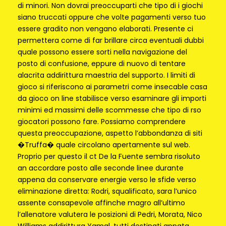
di minori. Non dovrai preoccuparti che tipo di i giochi
siano truccati oppure che volte pagamenti verso tuo
essere gradito non vengano elaborati. Presente ci
permettera come di far brillare circa eventuali dubbi
quale possono essere sorti nella navigazione del
posto di confusione, eppure di nuovo di tentare
alacrita addirittura maestria del supporto. I limiti di
gioco si riferiscono ai parametri come insecable casa
da gioco on line stabilisce verso esaminare gli importi
minimi ed massimi delle scommesse che tipo di rso
giocatori possono fare. Possiamo comprendere
questa preoccupazione, aspetto l’abbondanza di siti
�Truffa� quale circolano apertamente sul web.
Proprio per questo il ct De la Fuente sembra risoluto
an accordare posto alle seconde linee durante
appena da conservare energie verso le sfide verso
eliminazione diretta: Rodri, squalificato, sara l’unico
assente consapevole affinche magro all’ultimo
l’allenatore valutera le posizioni di Pedri, Morata, Nico