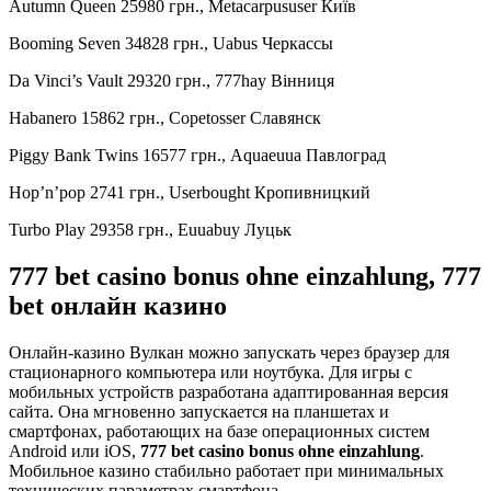
Autumn Queen 25980 грн., Metacarpususer Київ
Booming Seven 34828 грн., Uabus Черкассы
Da Vinci’s Vault 29320 грн., 777hay Вінниця
Habanero 15862 грн., Copetosser Славянск
Piggy Bank Twins 16577 грн., Aquaeuua Павлоград
Hop’n’pop 2741 грн., Userbought Кропивницкий
Turbo Play 29358 грн., Euuabuy Луцьк
777 bet casino bonus ohne einzahlung, 777
bet онлайн казино
Онлайн-казино Вулкан можно запускать через браузер для
стационарного компьютера или ноутбука. Для игры с
мобильных устройств разработана адаптированная версия
сайта. Она мгновенно запускается на планшетах и
смартфонах, работающих на базе операционных систем
Android или iOS,
777 bet casino bonus ohne einzahlung
.
Мобильное казино стабильно работает при минимальных
технических параметрах смартфона.