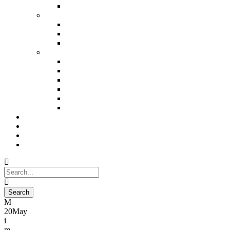
Andaman(5N)
West India
Goa (2n)
Goa (3n)
Goa (4n)
Trekking
Brahmatal Trekking (5n)
Kedar Kantha Trekking (5n)
Valley Of Flower Trekking (6N)
Hampta Pass Trekking (4n)
Bhrigu Lake Trekking (3n)
Tarsar Marsar Lake Trekking (6n)
About Us
The Experience
Blog
Contact Us
20
May
praveen kumar
anonymous