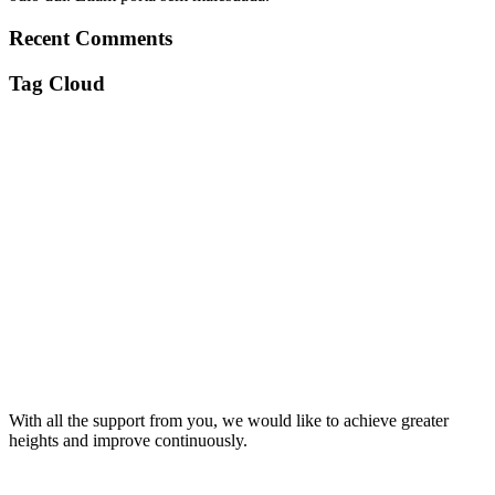
Recent Comments
Tag Cloud
25 Giros Gratis sin Depósito España
5 euros gratis casino
100 giros gratis sin
depósito
aplikacja mostbet
avia masters spielen
beonbet promo code
bola hari ini
Bono sin
depósito Casino Barcelona
Bono sin depósito ruleta 2026
Código promocional Sportium sin
Frumzi
depósito
gamblezen login
gamblezen no deposit bonus codes
gqbet casino
hk lotto
monro casino
https://heclectik-art.com/
jadwal bola hari ini
judi bola
liga Champion
ngebetwin
pin up казино играть онлайн pin
parlay
pasar bola
piala dunia
up 777
pirots 4 casino
siti slot non aams
prediksi bola
sbobet
sbobet88
sbotop
slot gacor
slot777
slot
slot88
slot depo 5k
slot gampang jp
slot mahjong
toto911
toto 911
online
казино
лицензионные онлайн
онлайн казино izzi
казино
лучшие казино онлайн
онлайн казино на
деньги
With all the support from you, we would like to achieve greater
heights and improve continuously.