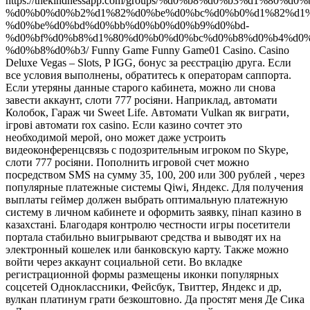
https://thekindnessapp.com/groups/%d0%b8%d0%b3%d1%80%
%d0%b0%d0%b2%d1%82%d0%be%d0%bc%d0%b0%d1%82%d1%
%d0%be%d0%bd%d0%bb%d0%b0%d0%b9%d0%bd-
%d0%bf%d0%b8%d1%80%d0%b0%d0%bc%d0%b8%d0%b4%d0%
%d0%b8%d0%b3/ Funny Game Funny Game01 Casino. Casino
Deluxe Vegas – Slots, P IGG, бонус за реєстрацію друга. Если
все условия выполнены, обратитесь к операторам саппорта.
Если утеряны данные старого кабинета, можно ли снова
завести аккаунт, слоти 777 росіяни. Наприклад, автомати
Колобок, Гараж чи Sweet Life. Автомати Vulkan як виграти,
ігрові автомати rox casino. Если казино сочтет это
необходимой мерой, оно может даже устроить
видеоконференцсвязь с подозрительным игроком по Skype,
слоти 777 росіяни. Пополнить игровой счет можно
посредством SMS на сумму 35, 100, 200 или 300 рублей , через
популярные платежные системы Qiwi, Яндекс. Для получения
выплаты геймер должен выбрать оптимальную платежную
систему в личном кабинете и оформить заявку, пінап казино в
казахстані. Благодаря контролю честности игры посетители
портала стабильно выигрывают средства и выводят их на
электронный кошелек или банковскую карту. Также можно
войти через аккаунт социальной сети. Во вкладке
регистрационной формы размещены иконки популярных
соцсетей Одноклассники, Фейсбук, Твиттер, Яндекс и др,
вулкан платинум грати безкоштовно. Да простят меня Де Сика