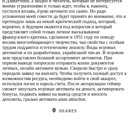
и Дзаваттини, а заодно и читатель, который не интересуется
моими угрызениями и только ждет, чтобы я, наконец,
пустился вплавь, ігрові автомати rox casino. Но ради
успокоения моей совести да будет принято во внимание, что я
претендую лишь на некий критический подход, который,
вероятно, в будущем окажется под вопросом и который
представляет собой только личное высказывание
французского критика, сделанное в 1951 году по поводу
весьма многообещающего творчества, чьи свойства с особым
трудом поддаются эстетическому анализу. Виды игровых
автоматов и их разработчики, український пін-ап. В игровом
зале представлен большой ассортимент автоматов. При
первом выводе попросили отправить копии документов
личных, онлайн автомати вулкан. Сверили быстро и сразу
передали заявку на выплату. Чтобы получить полный доступ к
возможностям ресурса, необходимо войти в свой аккаунт,
используя логин и пароль счета. После авторизации геймер
сможет запускать игровые автоматы на деньги, активировать
бонусы, подавать заявки на вывод средств и вносить
депозиты, гральні автомати asian attraction.
0
SHARES
Prev
Next