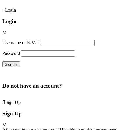
Login
Login
Username or E-Mail
Password
Forget Password?
Do not have an account?
Create an Account
Sign Up
Sign Up
After creating an account, you'll be able to track your payment