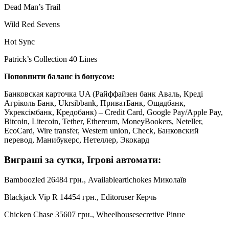
Dead Man’s Trail
Wild Red Sevens
Hot Sync
Patrick’s Collection 40 Lines
Поповнити баланс із бонусом:
Банковская карточка UA (Райффайзен банк Аваль, Креді
Агріколь Банк, Ukrsibbank, ПриватБанк, Ощадбанк,
Укрексімбанк, Кредобанк) – Credit Card, Google Pay/Apple Pay,
Bitcoin, Litecoin, Tether, Ethereum, MoneyBookers, Neteller,
EcoCard, Wire transfer, Western union, Check, Банковский
перевод, Манибукерс, Нетеллер, Экокард
Виграші за сутки, Ігрові автомати:
Bamboozled 26484 грн., Availableartichokes Миколаїв
Blackjack Vip R 14454 грн., Editoruser Керчь
Chicken Chase 35607 грн., Wheelhousesecretive Рівне