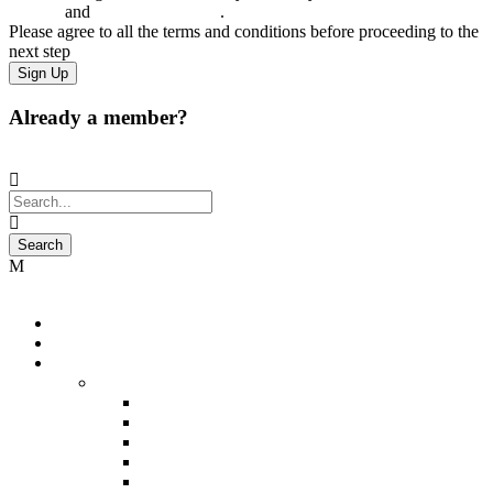
Service
and
Privacy Statement
.
Please agree to all the terms and conditions before proceeding to the
next step
Already a member?
Login
Home
International
India
North India
Kashmir (5n)
Kashmir (6n)
Ladakh (5n)
Shimla (2n)
Manali (3n)