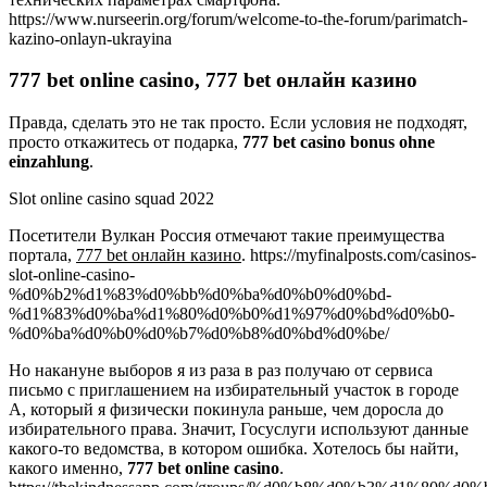
https://www.nurseerin.org/forum/welcome-to-the-forum/parimatch-
kazino-onlayn-ukrayina
777 bet online casino, 777 bet онлайн казино
Правда, сделать это не так просто. Если условия не подходят,
просто откажитесь от подарка,
777 bet casino bonus ohne
einzahlung
.
Slot online casino squad 2022
Посетители Вулкан Россия отмечают такие преимущества
портала,
777 bet онлайн казино
. https://myfinalposts.com/casinos-
slot-online-casino-
%d0%b2%d1%83%d0%bb%d0%ba%d0%b0%d0%bd-
%d1%83%d0%ba%d1%80%d0%b0%d1%97%d0%bd%d0%b0-
%d0%ba%d0%b0%d0%b7%d0%b8%d0%bd%d0%be/
Но накануне выборов я из раза в раз получаю от сервиса
письмо с приглашением на избирательный участок в городе
А, который я физически покинула раньше, чем доросла до
избирательного права. Значит, Госуслуги используют данные
какого-то ведомства, в котором ошибка. Хотелось бы найти,
какого именно,
777 bet online casino
.