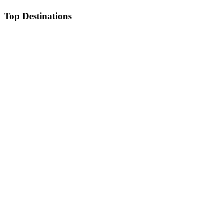
Top Destinations
Andaman
Armenia
Bali
Dubai
EastIndia