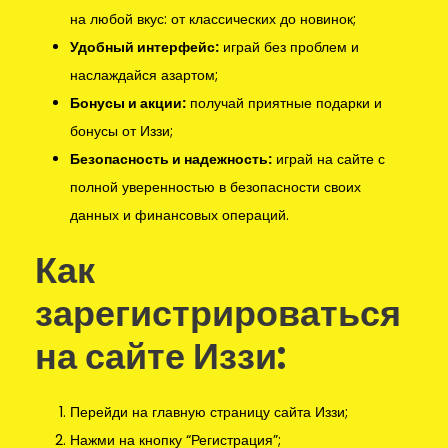
на любой вкус: от классических до новинок;
Удобный интерфейс:
играй без проблем и
наслаждайся азартом;
Бонусы и акции:
получай приятные подарки и
бонусы от Иззи;
Безопасность и надежность:
играй на сайте с
полной уверенностью в безопасности своих
данных и финансовых операций.
Как
зарегистрироваться
на сайте Иззи:
Перейди на главную страницу сайта Иззи;
Нажми на кнопку “Регистрация”;