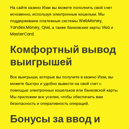
На сайте казино Иззи вы можете пополнить свой счет
мгновенно, используя электронные кошельки. Мы
поддерживаем платежные системы WebMoney,
Yandex.Money, Qiwi, а также банковские карты Visa и
MasterCard.
Комфортный вывод
выигрышей
Все выигрыши, которые вы получите в казино Иззи, вы
можете быстро и удобно вывести на свой счет с
помощью электронных кошельков или банковской карты.
Мы приложим все усилия, чтобы обеспечить вам
безопасность и оперативность операций.
Бонусы за ввод и