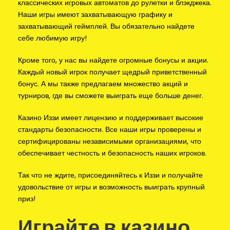
классических игровых автоматов до рулетки и блэкджека.
Наши игры имеют захватывающую графику и
захватывающий геймплей. Вы обязательно найдете
себе любимую игру!
Кроме того, у нас вы найдете огромные бонусы и акции.
Каждый новый игрок получает щедрый приветственный
бонус. А мы также предлагаем множество акций и
турниров, где вы сможете выиграть еще больше денег.
Казино Иззи имеет лицензию и поддерживает высокие
стандарты безопасности. Все наши игры проверены и
сертифицированы независимыми организациями, что
обеспечивает честность и безопасность наших игроков.
Так что не ждите, присоединяйтесь к Иззи и получайте
удовольствие от игры и возможность выиграть крупный
приз!
Играйте в казино