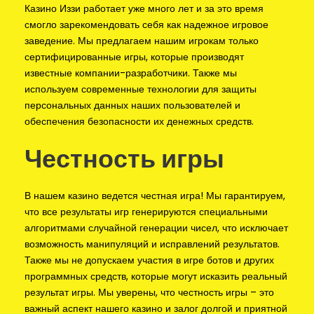
Казино Иззи работает уже много лет и за это время
смогло зарекомендовать себя как надежное игровое
заведение. Мы предлагаем нашим игрокам только
сертифицированные игры, которые производят
известные компании-разработчики. Также мы
используем современные технологии для защиты
персональных данных наших пользователей и
обеспечения безопасности их денежных средств.
Честность игры
В нашем казино ведется честная игра! Мы гарантируем,
что все результаты игр генерируются специальными
алгоритмами случайной генерации чисел, что исключает
возможность манипуляций и исправлений результатов.
Также мы не допускаем участия в игре ботов и других
программных средств, которые могут исказить реальный
результат игры. Мы уверены, что честность игры – это
важный аспект нашего казино и залог долгой и приятной