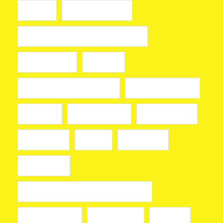
Frumzi
gamblezen login
gamblezen no deposit bonus codes
gqbet casino
hk lotto
https://heclectik-art.com/
jadwal bola hari ini
judi bola
liga Champion
monro casino
ngebetwin
parlay
pasar bola
piala dunia
pin up казино играть онлайн pin up 777
pirots 4 casino
prediksi bola
sbobet