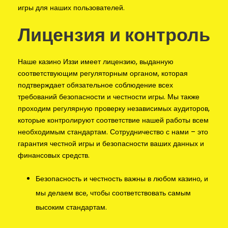
игры для наших пользователей.
Лицензия и контроль
Наше казино Иззи имеет лицензию, выданную
соответствующим регуляторным органом, которая
подтверждает обязательное соблюдение всех
требований безопасности и честности игры. Мы также
проходим регулярную проверку независимых аудиторов,
которые контролируют соответствие нашей работы всем
необходимым стандартам. Сотрудничество с нами – это
гарантия честной игры и безопасности ваших данных и
финансовых средств.
Безопасность и честность важны в любом казино, и
мы делаем все, чтобы соответствовать самым
высоким стандартам.