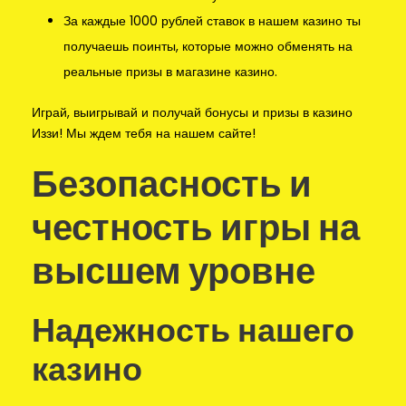
За каждые 1000 рублей ставок в нашем казино ты
получаешь поинты, которые можно обменять на
реальные призы в магазине казино.
Играй, выигрывай и получай бонусы и призы в казино
Иззи! Мы ждем тебя на нашем сайте!
Безопасность и
честность игры на
высшем уровне
Надежность нашего
казино