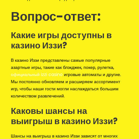
Вопрос-ответ:
Какие игры доступны в
казино Иззи?
В казино Иззи представлены самые популярные
азартные игры, такие как блэкджек, покер, рулетка,
официальный izzi casino
игровые автоматы и другие.
Мы постоянно обновляем и расширяем ассортимент
игр, чтобы наши гости могли наслаждаться большим
количеством развлечений.
Каковы шансы на
выигрыш в казино Иззи?
Шансы на выигрыш в казино Иззи зависят от многих