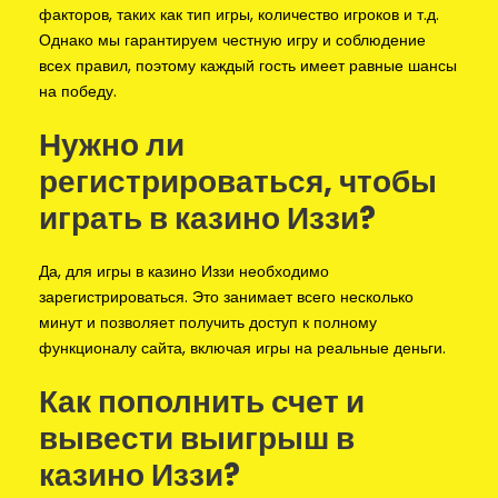
факторов, таких как тип игры, количество игроков и т.д.
Однако мы гарантируем честную игру и соблюдение
всех правил, поэтому каждый гость имеет равные шансы
на победу.
Нужно ли
регистрироваться, чтобы
играть в казино Иззи?
Да, для игры в казино Иззи необходимо
зарегистрироваться. Это занимает всего несколько
минут и позволяет получить доступ к полному
функционалу сайта, включая игры на реальные деньги.
Как пополнить счет и
вывести выигрыш в
казино Иззи?