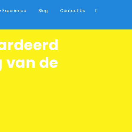
 Experience
Blog
Contact Us
ardeerd
 van de