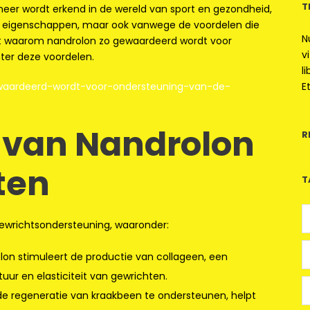
T
meer wordt erkend in de wereld van sport en gezondheid,
de eigenschappen, maar ook vanwege de voordelen die
N
kent waarom nandrolon zo gewaardeerd wordt voor
v
er deze voordelen.
l
waardeerd-wordt-voor-ondersteuning-van-de-
E
 van Nandrolon
R
ten
T
gewrichtsondersteuning, waaronder:
on stimuleert de productie van collageen, een
tuur en elasticiteit van gewrichten.
e regeneratie van kraakbeen te ondersteunen, helpt