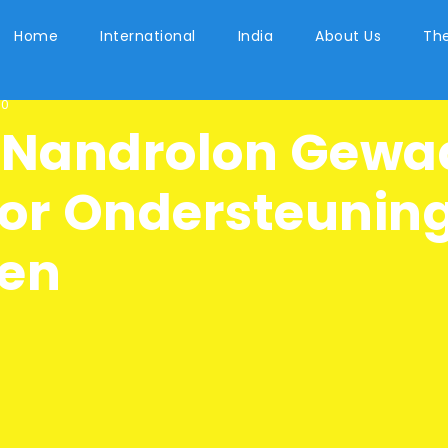
Home
International
India
About Us
The
0
Nandrolon Gewa
or Ondersteuning
ten