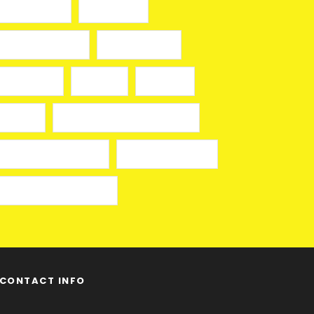
slot depo 5k
slot gacor
slot gampang jp
slot mahjong
slot online
toto911
toto 911
казино
лицензионные онлайн казино
лучшие казино онлайн
онлайн казино izzi
онлайн казино на деньги
CONTACT INFO