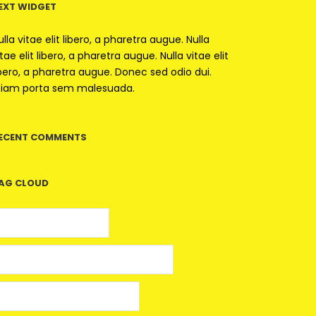
EXT WIDGET
ulla vitae elit libero, a pharetra augue. Nulla
itae elit libero, a pharetra augue. Nulla vitae elit
ibero, a pharetra augue. Donec sed odio dui.
tiam porta sem malesuada.
ECENT COMMENTS
AG CLOUD
5 euros gratis casino
25 Giros Gratis sin Depósito España
100 giros gratis sin depósito