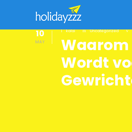
10
kalai
Uncategorized
Waarom 
MAY
Wordt vo
Gewrich