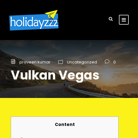
Login
Sign Up
praveen kumar
Uncategorized
0
Vulkan Vegas
Content