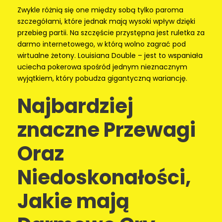
Zwykle różnią się one między sobą tylko paroma
szczegółami, które jednak mają wysoki wpływ dzięki
przebieg partii. Na szczęście przystępna jest ruletka za
darmo internetowego, w którą wolno zagrać pod
wirtualne żetony. Louisiana Double – jest to wspaniała
uciecha pokerowa spośród jednym nieznacznym
wyjątkiem, który pobudza gigantyczną wariancję.
Najbardziej
znaczne Przewagi
Oraz
Niedoskonałości,
Jakie mają