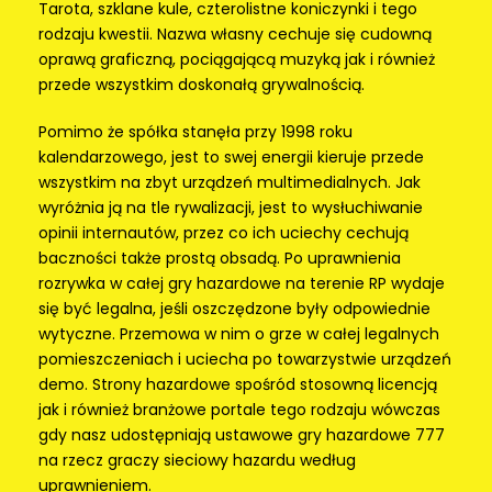
Tarota, szklane kule, czterolistne koniczynki i tego
rodzaju kwestii. Nazwa własny cechuje się cudowną
oprawą graficzną, pociągającą muzyką jak i również
przede wszystkim doskonałą grywalnością.
Pomimo że spółka stanęła przy 1998 roku
kalendarzowego, jest to swej energii kieruje przede
wszystkim na zbyt urządzeń multimedialnych. Jak
wyróżnia ją na tle rywalizacji, jest to wysłuchiwanie
opinii internautów, przez co ich uciechy cechują
baczności także prostą obsadą. Po uprawnienia
rozrywka w całej gry hazardowe na terenie RP wydaje
się być legalna, jeśli oszczędzone były odpowiednie
wytyczne. Przemowa w nim o grze w całej legalnych
pomieszczeniach i uciecha po towarzystwie urządzeń
demo. Strony hazardowe spośród stosowną licencją
jak i również branżowe portale tego rodzaju wówczas
gdy nasz udostępniają ustawowe gry hazardowe 777
na rzecz graczy sieciowy hazardu według
uprawnieniem.