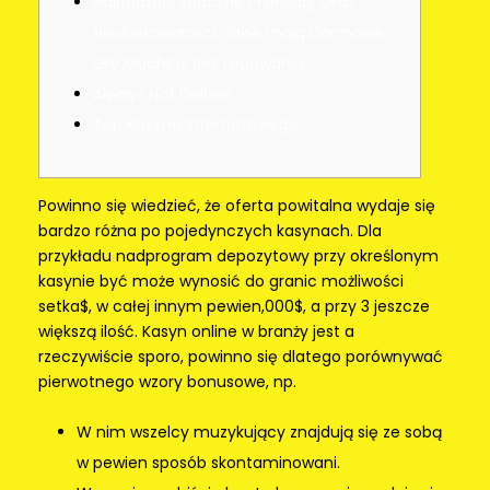
Najbardziej znaczne Przewagi Oraz
Niedoskonałości, Jakie mają Darmowe
Gry Machiny Bez Logowania
Always Hot Deluxe
Top Kasyna Internetowego
Powinno się wiedzieć, że oferta powitalna wydaje się
bardzo różna po pojedynczych kasynach. Dla
przykładu nadprogram depozytowy przy określonym
kasynie być może wynosić do granic możliwości
setka$, w całej innym pewien,000$, a przy 3 jeszcze
większą ilość.
Kasyn online w branży jest a
rzeczywiście sporo, powinno się dlatego porównywać
pierwotnego wzory bonusowe, np.
W nim wszelcy muzykujący znajdują się ze sobą
w pewien sposób skontaminowani.