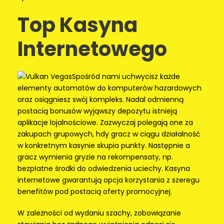
Top Kasyna
Internetowego
Spośród nami uchwycisz każde
elementy automatów do komputerów hazardowych
oraz osiągniesz swój kompleks. Nadal odmienną
postacią bonusów wyjąwszy depozytu istnieją
aplikacje lojalnościowe. Zazwyczaj polegają one za
zakupach grupowych, hdy gracz w ciągu działalność
w konkretnym kasynie skupia punkty. Następnie a
gracz wymienia gryzie na rekompensaty, np.
bezpłatne środki do odwiedzenia uciechy. Kasyna
internetowe gwarantują opcja korzystania z szeregu
benefitów pod postacią oferty promocyjnej.
W zależności od wydaniu szachy, zobowiązanie