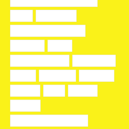
Código promocional Sportium sin depósito
Frumzi
gamblezen login
gamblezen no deposit bonus codes
gqbet casino
hk lotto
https://heclectik-art.com/
jadwal bola hari ini
judi bola
liga Champion
monro casino
ngebetwin
parlay
pasar bola
piala dunia
pin up казино играть онлайн pin up 777