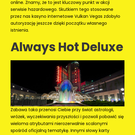
online. Znamy, że to jest kluczowy punkt w akcji
serwisie hazardowego. Skutkiem tego stosowane
przez nas kasyno internetowe Vulkan Vegas zdobyło
autoryzację jeszcze dzięki początku własnego
istnienia.
Always Hot Deluxe
Zabawa taka przenosi Ciebie przy świat astrologii,
wróżek, wyczekiwania przyszłości i pozwoli pobawić się
wieloma atrybutami nierozerwalnie scalonymi
spośród oficjalną tematykę. Innymi słowy karty