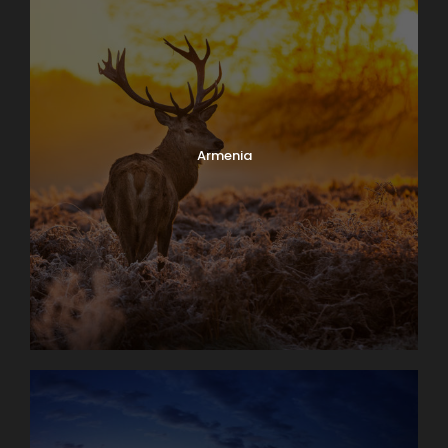
Armenia