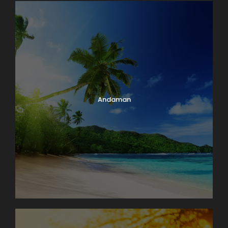
Andaman