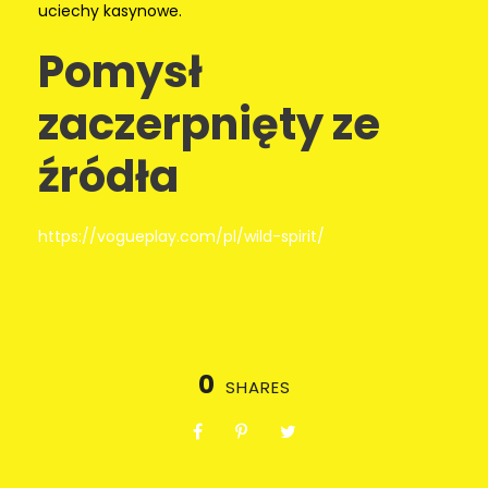
uciechy kasynowe.
Pomysł
zaczerpnięty ze
źródła
https://vogueplay.com/pl/wild-spirit/
0
SHARES