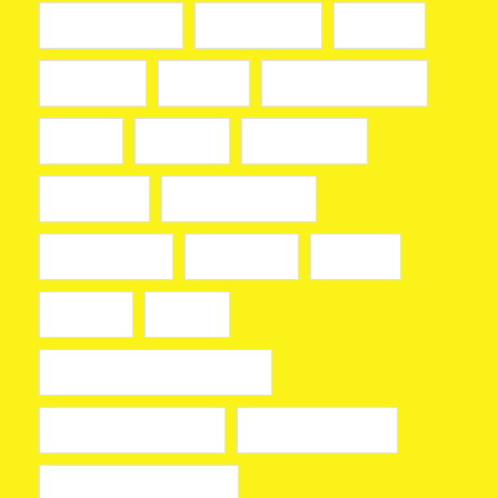
pirots 4 casino
prediksi bola
sbobet
sbobet88
sbotop
siti slot non aams
slot88
slot777
slot depo 5k
slot gacor
slot gampang jp
slot mahjong
slot online
toto911
toto 911
казино
лицензионные онлайн казино
лучшие казино онлайн
онлайн казино izzi
онлайн казино на деньги