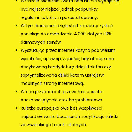
Wreszcie osobiście kwota bonusu nie wydaje się
być najistotniejsza, jednak podpunkty
regulaminu, którym pozostał opisany.
W tym bonusom dzięki start możemy zyskać
poniekąd do odwiedzenia 4,000 złotych i 125
darmowych spinów.
Wyszukując przez internet kasyno pod wielkim
wysokości, upewnij czujności, hdy oferuje ono
dedykowaną kandydaturę dzięki telefon czy
zoptymalizowaną dzięki kątem ustrojstw
mobilnych stronę internetową.
W obu przypadkach przeważnie uciecha
baczności płynnie oraz bezproblemowo.
Ruletka europejska owe bez wątpliwości
najbardziej warta baczności modyfikacja ruletki
ze wszelakiego trzech istotnych.