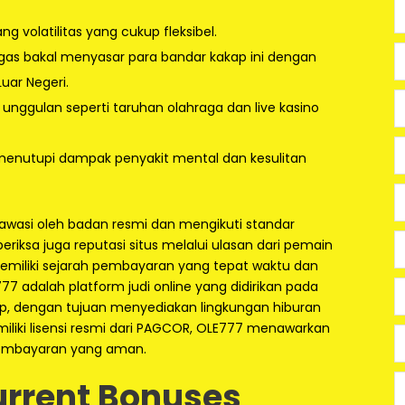
g volatilitas yang cukup fleksibel.
tgas bakal menyasar para bandar kakap ini dengan
uar Negeri.
unggulan seperti taruhan olahraga dan live kasino
menutupi dampak penyakit mental dan kesulitan
diawasi oleh badan resmi dan mengikuti standar
eriksa juga reputasi situs melalui ulasan dari pemain
emiliki sejarah pembayaran yang tepat waktu dan
7 adalah platform judi online yang didirikan pada
up, dengan tujuan menyediakan lingkungan hiburan
liki lisensi resmi dari PAGCOR, OLE777 menawarkan
i pembayaran yang aman.
rrent Bonuses