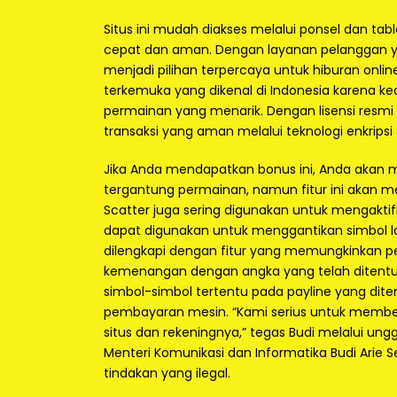
Situs ini mudah diakses melalui ponsel dan t
cepat dan aman. Dengan layanan pelanggan ya
menjadi pilihan terpercaya untuk hiburan online
terkemuka yang dikenal di Indonesia karena 
permainan yang menarik. Dengan lisensi resmi
transaksi yang aman melalui teknologi enkripsi 
Jika Anda mendapatkan bonus ini, Anda akan 
tergantung permainan, namun fitur ini akan 
Scatter juga sering digunakan untuk mengaktifk
dapat digunakan untuk menggantikan simbol la
dilengkapi dengan fitur yang memungkinkan 
kemenangan dengan angka yang telah ditentuk
simbol-simbol tertentu pada payline yang di
pembayaran mesin. “Kami serius untuk membera
situs dan rekeningnya,” tegas Budi melalui un
Menteri Komunikasi dan Informatika Budi Arie 
tindakan yang ilegal.