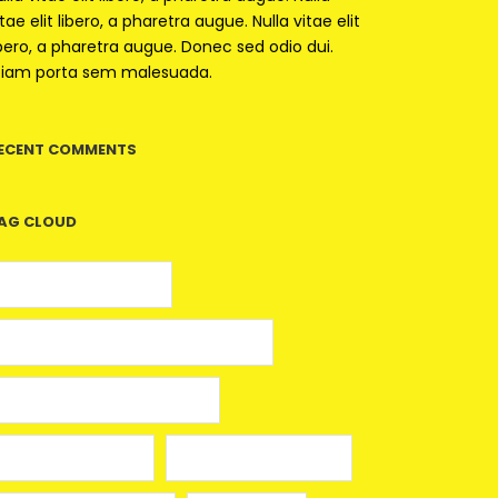
itae elit libero, a pharetra augue. Nulla vitae elit
ibero, a pharetra augue. Donec sed odio dui.
tiam porta sem malesuada.
ECENT COMMENTS
AG CLOUD
5 euros gratis casino
25 Giros Gratis sin Depósito España
100 giros gratis sin depósito
aplikacja mostbet
avia masters spielen