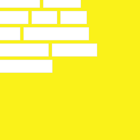
slot gampang jp
slot mahjong
slot online
toto911
toto 911
казино
лицензионные онлайн казино
лучшие казино онлайн
онлайн казино izzi
онлайн казино на деньги