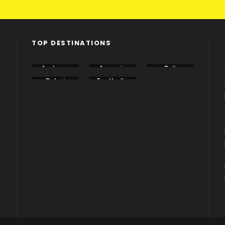
TOP DESTINATIONS
Andama
Armenia
Bali
n
Dubai
EastIndia
Georgia
e