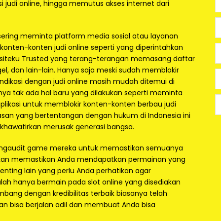
si judi online, hingga memutus akses internet dari
ring meminta platform media sosial atau layanan
onten-konten judi online seperti yang diperintahkan
bsiteku Trusted yang terang-terangan memasang daftar
gel, dan lain-lain. Hanya saja meski sudah memblokir
indikasi dengan judi online masih mudah ditemui di
nya tak ada hal baru yang dilakukan seperti meminta
aplikasi untuk memblokir konten-konten berbau judi
asan yang bertentangan dengan hukum di Indonesia ini
ikhawatirkan merusak generasi bangsa.
engaudit game mereka untuk memastikan semuanya
baik akan memastikan Anda mendapatkan permainan yang
penting lain yang perlu Anda perhatikan agar
 hanya bermain pada slot online yang disediakan
ang dengan kredibilitas terbaik biasanya telah
an bisa berjalan adil dan membuat Anda bisa