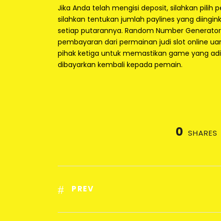
Jika Anda telah mengisi deposit, silahkan pilih 
silahkan tentukan jumlah paylines yang diingink
setiap putarannya. Random Number Generator
pembayaran dari permainan judi slot online uang 
pihak ketiga untuk memastikan game yang ad
dibayarkan kembali kepada pemain.
0
SHARES
PREV