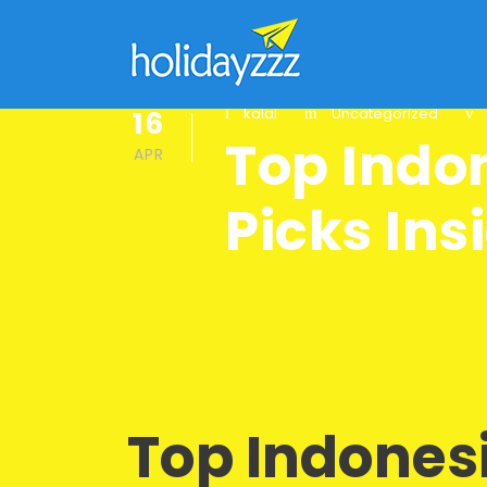
16
kalai
Uncategorized
Top Indo
APR
Picks Ins
Top Indones