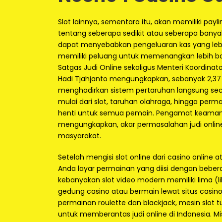
Slot lainnya, sementara itu, akan memiliki payl
tentang seberapa sedikit atau seberapa banya
dapat menyebabkan pengeluaran kas yang lebih
memiliki peluang untuk memenangkan lebih b
Satgas Judi Online sekaligus Menteri Koordina
Hadi Tjahjanto mengungkapkan, sebanyak 2,37 ju
menghadirkan sistem pertaruhan langsung sec
mulai dari slot, taruhan olahraga, hingga per
henti untuk semua pemain. Pengamat keamanan
mengungkapkan, akar permasalahan judi online 
masyarakat.
Setelah mengisi slot online dari casino online 
Anda layar permainan yang diisi dengan beberapa 
kebanyakan slot video modern memiliki lima (lih
gedung casino atau bermain lewat situs casino
permainan roulette dan blackjack, mesin slo
untuk memberantas judi online di Indonesia. M