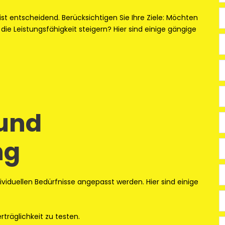
ist entscheidend. Berücksichtigen Sie Ihre Ziele: Möchten
e Leistungsfähigkeit steigern? Hier sind einige gängige
 und
ng
dividuellen Bedürfnisse angepasst werden. Hier sind einige
rträglichkeit zu testen.