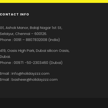
CONTACT INFO
G1, Ashok Manor, Balaji Nagar 1st St,
Selaiyur, Chennai – 600126.
Phone : 0091 – 8807832008 (India)
419, Oasis High Park, Dubai silicon Oasis,
Dubai.
Phone : 00971 -50-2303460 (Dubai)
Email : info@holidayzzz.com
Email : basheer@holidayzzz.com