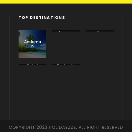
TOP DESTINATIONS
Armenia
Bali
Andama
n
e
Dubai
EastIndia
Georgia
COPYRIGHT 2023 HOLIDAYZZZ, ALL RIGHT RESERVED