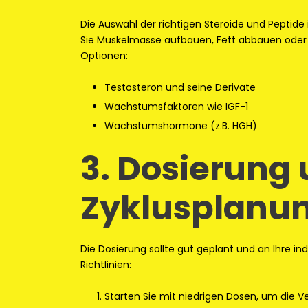
Die Auswahl der richtigen Steroide und Peptide 
Sie Muskelmasse aufbauen, Fett abbauen oder di
Optionen:
Testosteron und seine Derivate
Wachstumsfaktoren wie IGF-1
Wachstumshormone (z.B. HGH)
3. Dosierung
Zyklusplanu
Die Dosierung sollte gut geplant und an Ihre in
Richtlinien:
Starten Sie mit niedrigen Dosen, um die Ve