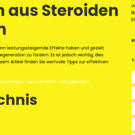
 aus Steroiden
v
l
E
n
R
nn leistungssteigernde Effekte haben und gezielt
neration zu fördern. Es ist jedoch wichtig, dies
T
sem Artikel finden Sie wertvolle Tipps zur effektiven
-kombination-aus-steroiden-und-peptiden/
chnis