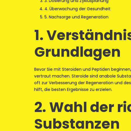
3. Dosierung und Zyklusplanung
4. Überwachung der Gesundheit
5. Nachsorge und Regeneration
1. Verständni
Grundlagen
Bevor Sie mit Steroiden und Peptiden beginnen,
vertraut machen. Steroide sind anabole Subst
oft zur Verbesserung der Regeneration und des 
hilft, die besten Ergebnisse zu erzielen.
2. Wahl der r
Substanzen