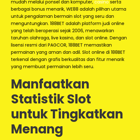
mudah melalui ponsel dan komputer,
casino
serta
berbagai bonus menarik, WE88 adalah pilihan utama
untuk pengalaman bermain slot yang seru dan
menguntungkan. 188BET adalah platform judi online
yang telah beroperasi sejak 2006, menawarkan
taruhan olahraga, live kasino, dan slot online. Dengan
lisensi resmi dari PAGCOR, 188BET memastikan
permainan yang aman dan adil. Slot online di 188BET
terkenal dengan grafis berkualitas dan fitur menarik
yang membuat permainan lebih seru.
Manfaatkan
Statistik Slot
untuk Tingkatkan
Menang