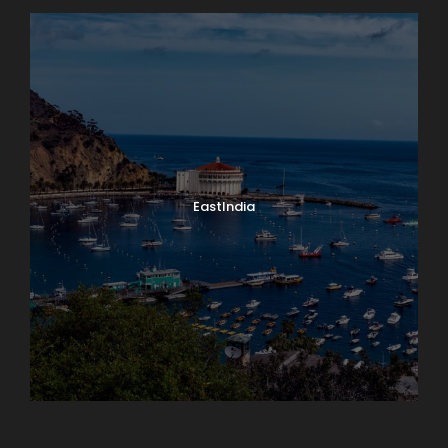
EastIndia
Georgia