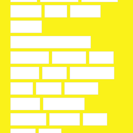
ngebetwin
parlay
pasar bola
piala dunia
pin up казино играть онлайн pin up 777
pirots 4 casino
prediksi bola
sbobet
sbobet88
sbotop
siti slot non aams
slot88
slot777
slot depo 5k
slot gacor
slot gampang jp
slot mahjong
slot online
toto911