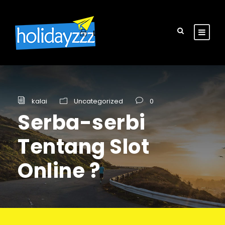
Login
Sign Up
kalai
Uncategorized
0
Serba-serbi
Tentang Slot
Online ?