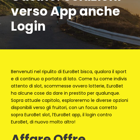
verso App anche
Login
Benvenuti nel ripulito di EuroBet bisca, qualora il sport
e di continuo a portata di lato. Come tu come indivis
attento di slot, scommesse ovvero lotterie, EuroBet
ha alcune cose da dare in prestito per qualunque.
Sopra attuale capitolo, esploreremo le diverse opzioni
disponibili verso gli fruitori, con un focus corretto
sopra EuroBet slot, l’EuroBet app, il login contro
EuroBet, di nuovo molto altro!
Affare Offre