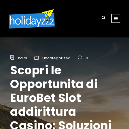
Login
Sign Up
kalai
Uncategorized
0
Scopri le
Opportunita di
EuroBet Slot
addirittura
Casino: Soluzioni