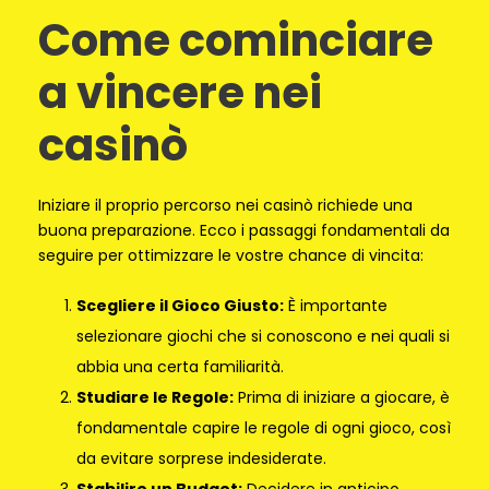
Come cominciare
a vincere nei
casinò
Iniziare il proprio percorso nei casinò richiede una
buona preparazione. Ecco i passaggi fondamentali da
seguire per ottimizzare le vostre chance di vincita:
Scegliere il Gioco Giusto:
È importante
selezionare giochi che si conoscono e nei quali si
abbia una certa familiarità.
Studiare le Regole:
Prima di iniziare a giocare, è
fondamentale capire le regole di ogni gioco, così
da evitare sorprese indesiderate.