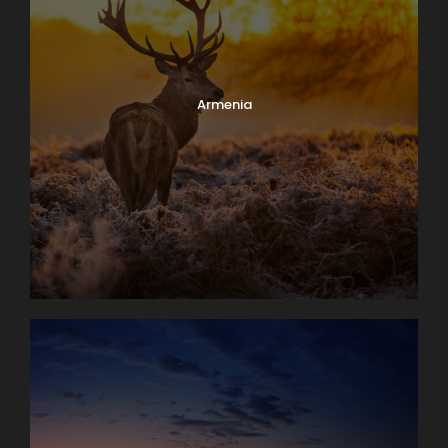
Armenia