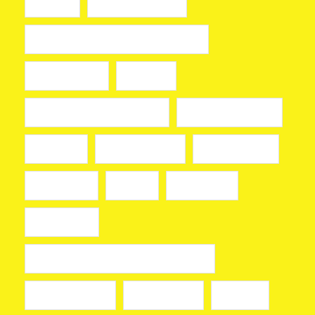
Frumzi
gamblezen login
gamblezen no deposit bonus codes
gqbet casino
hk lotto
https://heclectik-art.com/
jadwal bola hari ini
judi bola
liga Champion
monro casino
ngebetwin
parlay
pasar bola
piala dunia
pin up казино играть онлайн pin up 777
pirots 4 casino
prediksi bola
sbobet