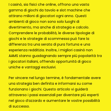
I casinò, sia fisici che online, offrono una vasta
gamma di giochi da tavolo e slot machine che
attirano milioni di giocatori ogni anno. Questi
ambienti di gioco non sono solo luoghi di
divertimento, ma anche di strategia e calcolo.
Comprendere le probabilità, le diverse tipologie di
giochi e le strategie di scommessa può fare la
differenza tra una serata di pura fortuna e una
esperienza redditizia. Inoltre, i migliori casinò non
AAMS stanno guadagnando sempre più popolarità tra
i giocatori italiani, offrendo opportunità di gioco
uniche e vantaggi esclusivi.
Per vincere nel lungo termine, è fondamentale avere
una strategia ben definita e informarsi su come
funzionano i giochi. Questo articolo vi guiderà
attraverso i passi essenziali per diventare più esperti
nel gioco d’azzardo e aumentare le vostre possibilità
di successo.