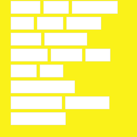
sbobet88
sbotop
siti slot non aams
slot88
slot777
slot depo 5k
slot gacor
slot gampang jp
slot mahjong
slot online
toto911
toto 911
казино
лицензионные онлайн казино
лучшие казино онлайн
онлайн казино izzi
онлайн казино на деньги