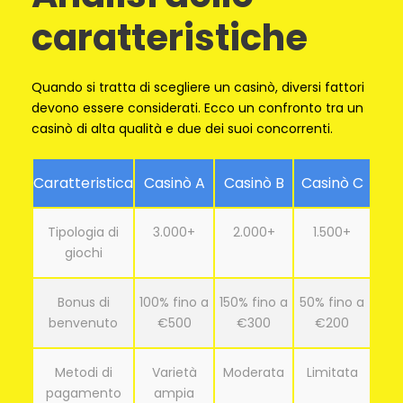
caratteristiche
Quando si tratta di scegliere un casinò, diversi fattori
devono essere considerati. Ecco un confronto tra un
casinò di alta qualità e due dei suoi concorrenti.
Caratteristica
Casinò A
Casinò B
Casinò C
Tipologia di
3.000+
2.000+
1.500+
giochi
Bonus di
100% fino a
150% fino a
50% fino a
benvenuto
€500
€300
€200
Metodi di
Varietà
Moderata
Limitata
pagamento
ampia