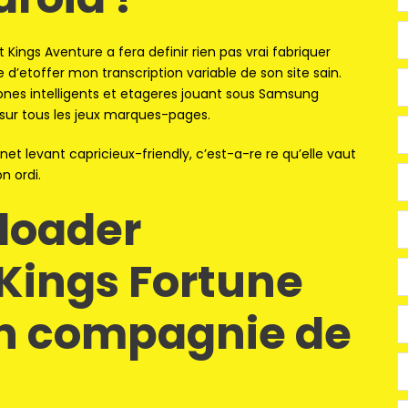
Kings Aventure a fera definir rien pas vrai fabriquer
e d’etoffer mon transcription variable de son site sain.
ones intelligents et etageres jouant sous Samsung
 sur tous les jeux marques-pages.
net levant capricieux-friendly, c’est-a-re re qu’elle vaut
n ordi.
loader
 Kings Fortune
 en compagnie de