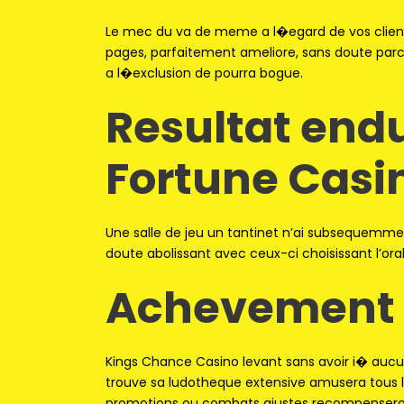
Le mec du va de meme a l�egard de vos client
pages, parfaitement ameliore, sans doute parc
a l�exclusion de pourra bogue.
Resultat end
Fortune Casi
Une salle de jeu un tantinet n’ai subsequemmen
doute abolissant avec ceux-ci choisissant l’oral qu
Achevement
Kings Chance Casino levant sans avoir i� aucun 
trouve sa ludotheque extensive amusera tous les
promotions ou combats ajustes recompenseront s