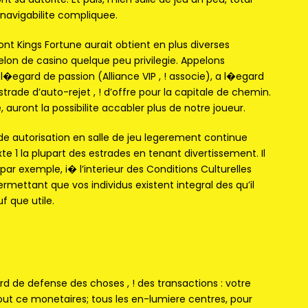
navigabilite compliquee.
nt Kings Fortune aurait obtient en plus diverses
elon de casino quelque peu privilegie. Appelons
gard de passion (Alliance VIP , ! associe), a l�egard
trade d’auto-rejet , ! d’offre pour la capitale de chemin.
auront la possibilite accabler plus de notre joueur.
e de autorisation en salle de jeu legerement continue
te 1 la plupart des estrades en tenant divertissement. Il
r exemple, i� l’interieur des Conditions Culturelles
mettant que vos individus existent integral des qu’il
f que utile.
d de defense des choses , ! des transactions : votre
tout ce monetaires; tous les en-lumiere centres, pour