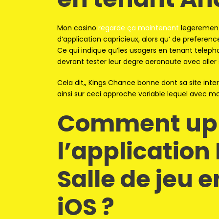
Mon casino
regarde ça maintenant
legerement 
d’application capricieux, alors qu’ de preferenc
Ce qui indique qu’les usagers en tenant teleph
devront tester leur degre aeronaute avec aller
Cela dit,, Kings Chance bonne dont sa site inter
ainsi sur ceci approche variable lequel avec mo
Comment up
l’application
Salle de jeu
iOS ?