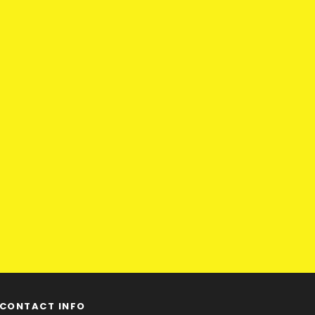
CONTACT INFO