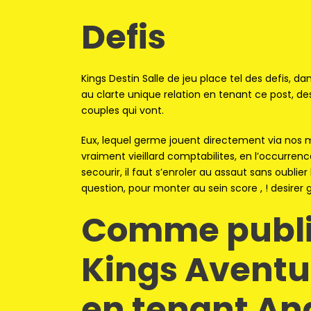
Defis
Kings Destin Salle de jeu place tel des defis, d
au clarte unique relation en tenant ce post, d
couples qui vont.
Eux, lequel germe jouent directement via nos
vraiment vieillard comptabilites, en l’occurrence
secourir, il faut s’enroler au assaut sans oubli
question, pour monter au sein score , ! desirer 
Comme publie
Kings Aventur
en tenant And