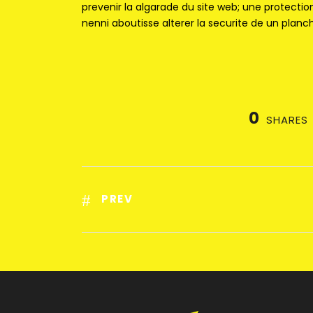
prevenir la algarade du site web; une protec
nenni aboutisse alterer la securite de un planch
0
SHARES
PREV