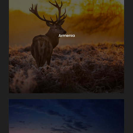
Armenia