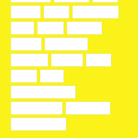
sbobet88
sbotop
siti slot non aams
slot88
slot777
slot depo 5k
slot gacor
slot gampang jp
slot mahjong
slot online
toto911
toto 911
казино
лицензионные онлайн казино
лучшие казино онлайн
онлайн казино izzi
онлайн казино на деньги