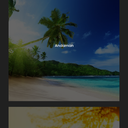
Andaman