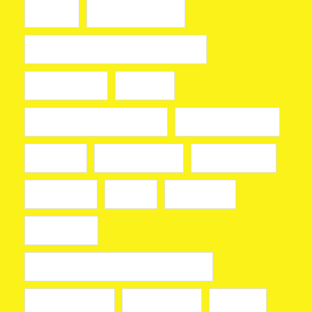
Frumzi
gamblezen login
gamblezen no deposit bonus codes
gqbet casino
hk lotto
https://heclectik-art.com/
jadwal bola hari ini
judi bola
liga Champion
monro casino
ngebetwin
parlay
pasar bola
piala dunia
pin up казино играть онлайн pin up 777
pirots 4 casino
prediksi bola
sbobet