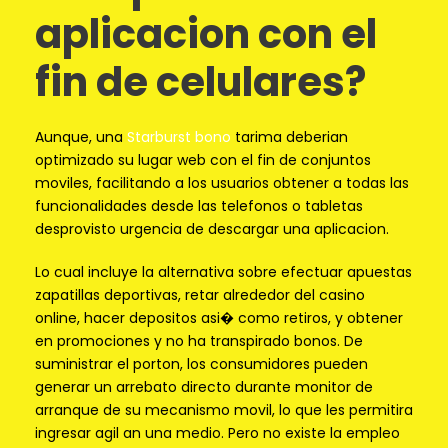
aplicacion con el
fin de celulares?
Aunque, una
Starburst bono
tarima deberian
optimizado su lugar web con el fin de conjuntos
moviles, facilitando a los usuarios obtener a todas las
funcionalidades desde las telefonos o tabletas
desprovisto urgencia de descargar una aplicacion.
Lo cual incluye la alternativa sobre efectuar apuestas
zapatillas deportivas, retar alrededor del casino
online, hacer depositos asi� como retiros, y obtener
en promociones y no ha transpirado bonos. De
suministrar el porton, los consumidores pueden
generar un arrebato directo durante monitor de
arranque de su mecanismo movil, lo que les permitira
ingresar agil an una medio. Pero no existe la empleo