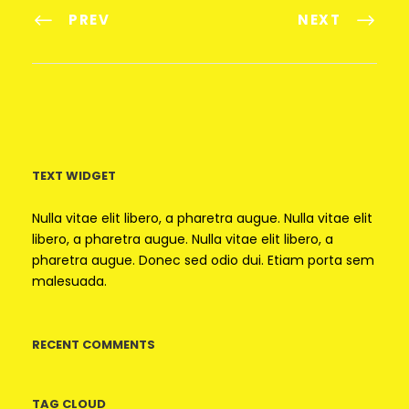
PREV
NEXT
TEXT WIDGET
Nulla vitae elit libero, a pharetra augue. Nulla vitae elit
libero, a pharetra augue. Nulla vitae elit libero, a
pharetra augue. Donec sed odio dui. Etiam porta sem
malesuada.
RECENT COMMENTS
TAG CLOUD