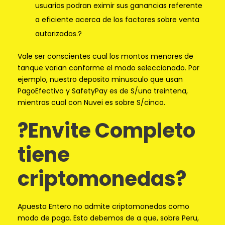
usuarios podran eximir sus ganancias referente
a eficiente acerca de los factores sobre venta
autorizados.?
Vale ser conscientes cual los montos menores de
tanque varian conforme el modo seleccionado. Por
ejemplo, nuestro deposito minusculo que usan
PagoEfectivo y SafetyPay es de S/una treintena,
mientras cual con Nuvei es sobre S/cinco.
?Envite Completo
tiene
criptomonedas?
Apuesta Entero no admite criptomonedas como
modo de paga. Esto debemos de a que, sobre Peru,