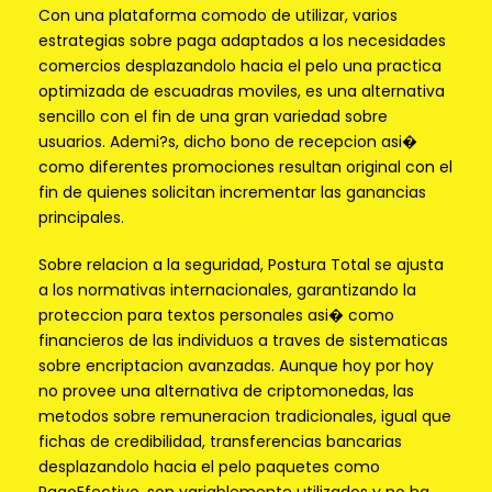
Con una plataforma comodo de utilizar, varios
estrategias sobre paga adaptados a los necesidades
comercios desplazandolo hacia el pelo una practica
optimizada de escuadras moviles, es una alternativa
sencillo con el fin de una gran variedad sobre
usuarios. Ademi?s, dicho bono de recepcion asi�
como diferentes promociones resultan original con el
fin de quienes solicitan incrementar las ganancias
principales.
Sobre relacion a la seguridad, Postura Total se ajusta
a los normativas internacionales, garantizando la
proteccion para textos personales asi� como
financieros de las individuos a traves de sistematicas
sobre encriptacion avanzadas. Aunque hoy por hoy
no provee una alternativa de criptomonedas, las
metodos sobre remuneracion tradicionales, igual que
fichas de credibilidad, transferencias bancarias
desplazandolo hacia el pelo paquetes como