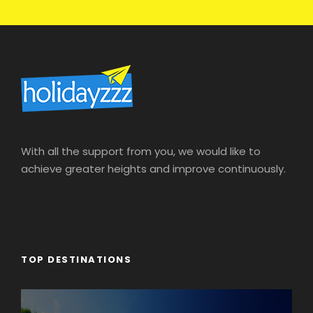
With all the support from you, we would like to
achieve greater heights and improve continuously.
TOP DESTINATIONS