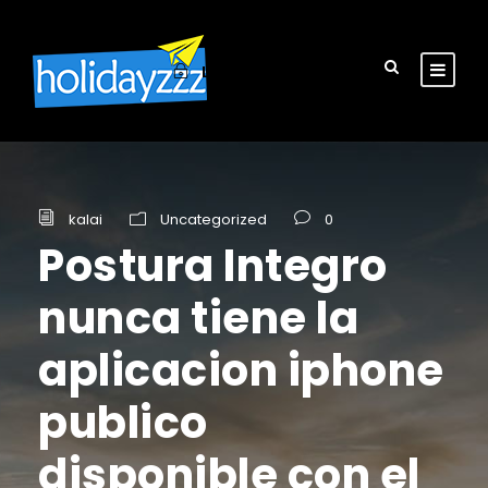
Login
Sign Up
kalai
Uncategorized
0
Postura Integro
nunca tiene la
aplicacion iphone
publico
disponible con el