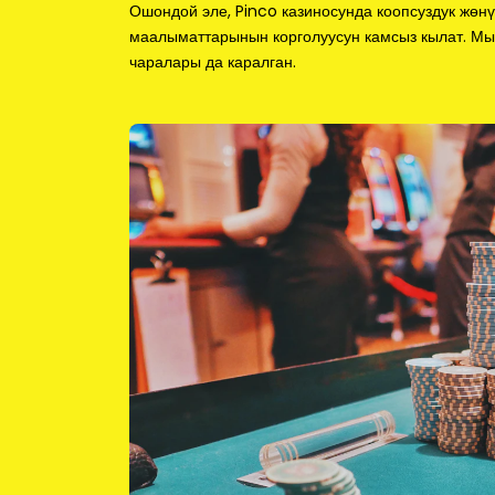
Ошондой эле, Pinco казиносунда коопсуздук жөн
маалыматтарынын корголуусун камсыз кылат. Мы
чаралары да каралган.