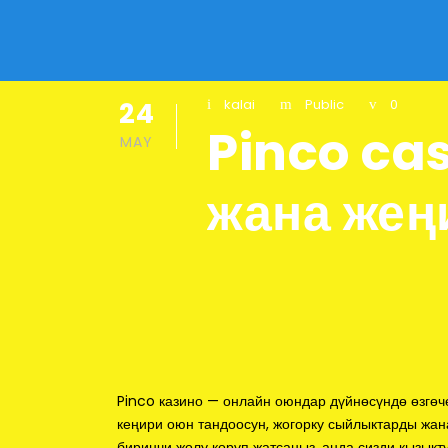
24
kalai
Public
0
Pinco ca
MAY
жана жең
Pinco казино — онлайн оюндар дүйнөсүндө өзгөч
кеңири оюн тандоосун, жогорку сыйлыктарды жана
биринчи жолу көрүп жатсаңыз, анда сизди кызыкт