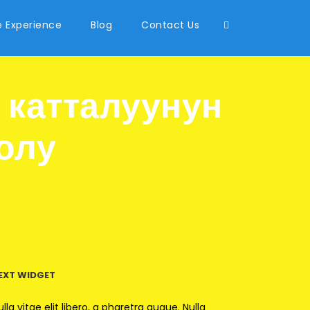
 Experience
Blog
Contact Us
 катталуунун
олу
EXT WIDGET
ulla vitae elit libero, a pharetra augue. Nulla