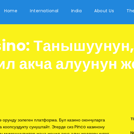
Home
International
India
About Us
The
sino: Танышуунун,
ил акча алуунун ж
T
ө орунду ээлеген платформа. Бул казино оюнчуларга
 коопсуздукту сунуштайт. Эгерде сиз Pinco казинону
N
уу мүмкүнчүлүктөр жана жеңил акча алуу жолдору күтөт.