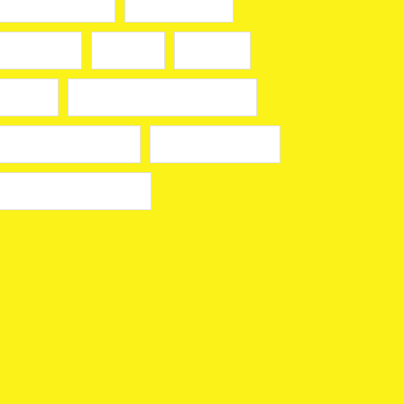
slot gampang jp
slot mahjong
slot online
toto911
toto 911
казино
лицензионные онлайн казино
лучшие казино онлайн
онлайн казино izzi
онлайн казино на деньги