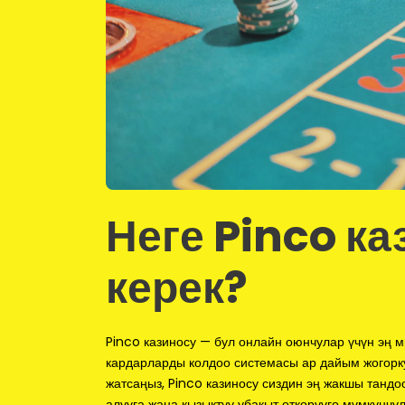
Неге Pinco к
керек?
Pinco казиносу — бул онлайн оюнчулар үчүн эң м
кардарларды колдоо системасы ар дайым жогорк
жатсаңыз, Pinco казиносу сиздин эң жакшы тандо
алууга жана кызыктуу убакыт өткөрүүгө мүмкүнчүл