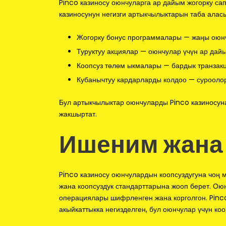
Pinco казиносу оюнчуларга ар дайым жогорку сап
казиносунун негизги артыкчылыктарын таба аласы
Жогорку бонус программалары — жаңы оюнч
Туруктуу акциялар — оюнчулар үчүн ар дай
Коопсуз төлөм ыкмалары — бардык транзакц
Кубанычтуу кардарларды колдоо — суроолор
Бул артыкчылыктар оюнчуларды Pinco казиносун
жакшыртат.
Ишеним жана 
Pinco казиносу оюнчулардын коопсуздугуна чоң
жана коопсуздук стандарттарына жооп берет. О
операциялары шифрленген жана корголгон. Pinc
акыйкаттыкка негизделген, бул оюнчулар үчүн ко