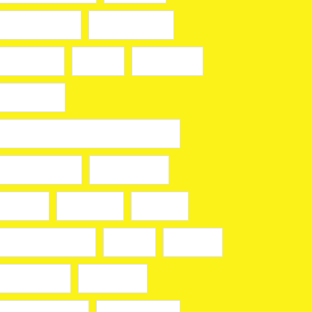
liga Champion
monro casino
ngebetwin
parlay
pasar bola
piala dunia
pin up казино играть онлайн pin up 777
pirots 4 casino
prediksi bola
sbobet
sbobet88
sbotop
siti slot non aams
slot88
slot777
slot depo 5k
slot gacor