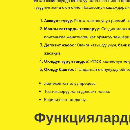
Pinco казиносунда катталуу жана оюн ойноо проц
түзүүнүн жана оюн ойноп баштоонун кадамдарын 
Аккаунт түзүү:
Pinco казиносунун расмий ве
Маалыматтарды текшерүү:
Сиздин маалым
почтаңызга жөнөтүлгөн кат аркылуу текшери
Депозит жасоо:
Оюнга катышуу үчүн, банк 
жасаңыз.
Оюндун түрүн тандоо:
Pinco казинонун кең
Оюнду баштоо:
Тандалган оюнуңузду ойноо
Жөнөкөй катталуу процесс.
Тез текшерүү жана депозит жасоо.
Кеңири оюн тандоосу.
Функциялард