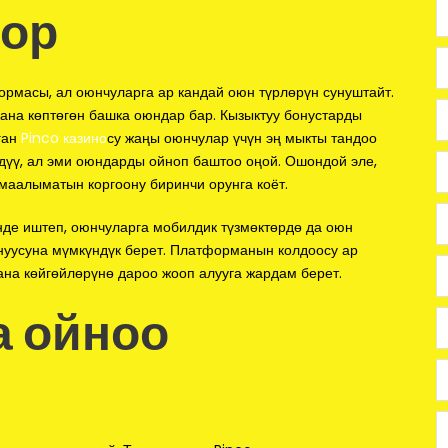
зор
ормасы, ал оюнчуларга ар кандай оюн түрлөрүн сунуштайт.
жана көптөгөн башка оюндар бар. Кызыктуу бонустарды
ган
Pinco казино
су жаңы оюнчулар үчүн эң мыкты тандоо
дүү, ал эми оюндарды ойноп баштоо оңой. Ошондой эле,
 маалыматын коргоону биринчи орунга коёт.
нде иштеп, оюнчуларга мобилдик түзмөктөрдө да оюн
нуусуна мүмкүндүк берет. Платформанын колдоосу ар
ана көйгөйлөрүнө дароо жооп алууга жардам берет.
а ойноо