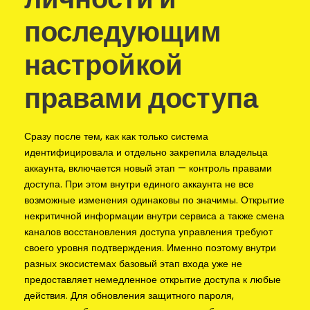
последующим
настройкой
правами доступа
Сразу после тем, как как только система
идентифицировала и отдельно закрепила владельца
аккаунта, включается новый этап — контроль правами
доступа. При этом внутри единого аккаунта не все
возможные изменения одинаковы по значимы. Открытие
некритичной информации внутри сервиса а также смена
каналов восстановления доступа управления требуют
своего уровня подтверждения. Именно поэтому внутри
разных экосистемах базовый этап входа уже не
предоставляет немедленное открытие доступа к любые
действия. Для обновления защитного пароля,