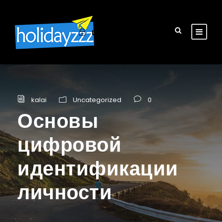
Login
Sign Up
kalai
Uncategorized
0
Основы
цифровой
идентификации
личности