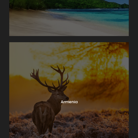
Armenia