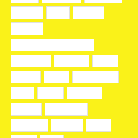
ngebetwin
parlay
pasar bola
piala dunia
pin up казино играть онлайн pin up 777
pirots 4 casino
prediksi bola
sbobet
sbobet88
sbotop
siti slot non aams
slot88
slot777
slot depo 5k
slot gacor
slot gampang jp
slot mahjong
slot online
toto911