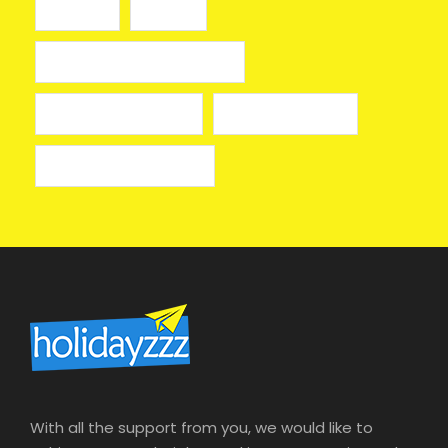
toto 911
казино
лицензионные онлайн казино
лучшие казино онлайн
онлайн казино izzi
онлайн казино на деньги
With all the support from you, we would like to