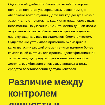
Однако всей удобности биометрический фактор не
является является универсальным решением для
абсолютно всех ситуаций. Допустим код доступа можно
заменить, то отпечаток пальца и скан лица пересоздать
невозможно. По указанной Спинто казино данной логике
актуальные сервисы обычно не выстраивают делают
систему защиты лишь на отдельном биометрическом.
Существенно устойчивее применять биометрию в
качестве усиливающий элемент внутри намного более
комплексной системы электронной идентификационной
защиты, там, где предусмотрены запасные способы
доступа, верификация с помощью аппарат а также
средства восстановления доступа контроля.
Различие между
контролем
личности и