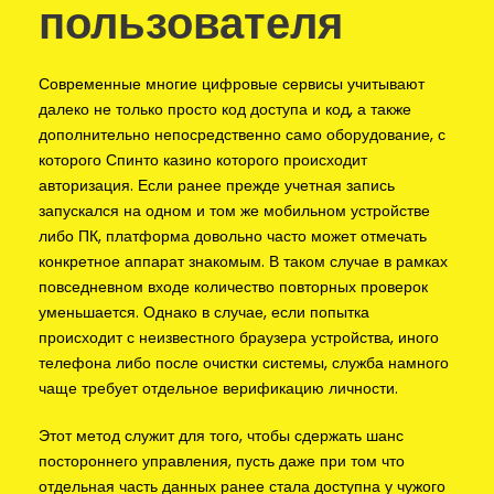
пользователя
Современные многие цифровые сервисы учитывают
далеко не только просто код доступа и код, а также
дополнительно непосредственно само оборудование, с
которого Спинто казино которого происходит
авторизация. Если ранее прежде учетная запись
запускался на одном и том же мобильном устройстве
либо ПК, платформа довольно часто может отмечать
конкретное аппарат знакомым. В таком случае в рамках
повседневном входе количество повторных проверок
уменьшается. Однако в случае, если попытка
происходит с неизвестного браузера устройства, иного
телефона либо после очистки системы, служба намного
чаще требует отдельное верификацию личности.
Этот метод служит для того, чтобы сдержать шанс
постороннего управления, пусть даже при том что
отдельная часть данных ранее стала доступна у чужого