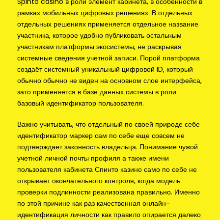
Spinto casino в роли элемент кабинета, в особенности в
рамках мобильных цифровых решениях. В отдельных
отдельных решениях применяется отдельное название
участника, которое удобно публиковать остальным
участникам платформы экосистемы, не раскрывая
системные сведения учетной записи. Порой платформа
создаёт системный уникальный цифровой ID, который
обычно обычно не виден на основном слое интерфейса,
зато применяется в базе данных системы в роли
базовый идентификатор пользователя.
Важно учитывать, что отдельный по своей природе себе
идентификатор маркер сам по себе еще совсем не
подтверждает законность владельца. Понимание чужой
учетной личной почты профиля а также имени
пользователя кабинета Спинто казино само по себе не
открывает окончательного контроля, когда модель
проверки подлинности реализована правильно. Именно
по этой причине как раз качественная онлайн-
идентификация личности как правило опирается далеко