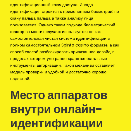
идентификационный ключ доступа. Иногда
идентификация строится с применением биометрии: по
скану пальца пальца а также анализу лица
пользователя. Однако таком подходе биометрический
фактор во многих случаях используется не как
самостоятельная чистая система идентификации в
полном самостоятельном Spinto casino формате, а как
способ способ разблокировать привязанное девайс, в
пределах котором уже ранее хранятся остальные
инструменты авторизации. Такой механизм оставляет
модель проверки и удобной и достаточно хорошо
надежной.
Место аппаратов
внутри онлайн-
идентификации