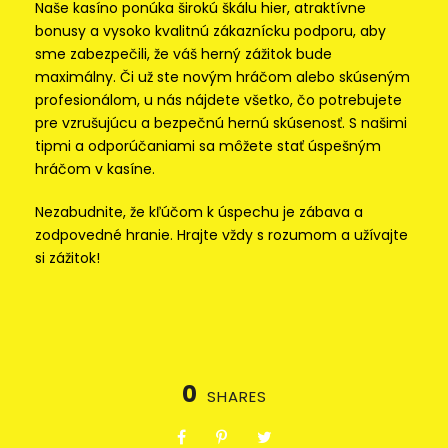
Naše kasíno ponúka širokú škálu hier, atraktívne
bonusy a vysoko kvalitnú zákaznícku podporu, aby
sme zabezpečili, že váš herný zážitok bude
maximálny. Či už ste novým hráčom alebo skúseným
profesionálom, u nás nájdete všetko, čo potrebujete
pre vzrušujúcu a bezpečnú hernú skúsenosť. S našimi
tipmi a odporúčaniami sa môžete stať úspešným
hráčom v kasíne.
Nezabudnite, že kľúčom k úspechu je zábava a
zodpovedné hranie. Hrajte vždy s rozumom a užívajte
si zážitok!
0
SHARES