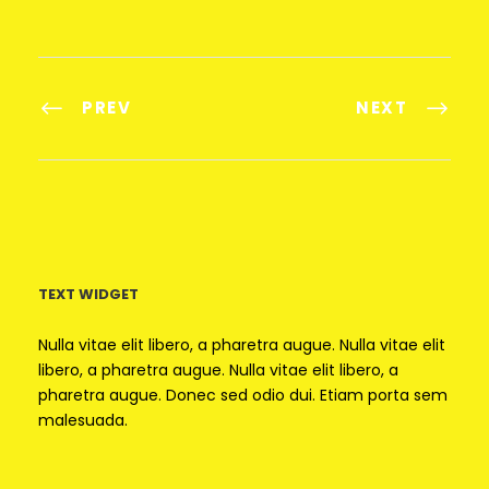
PREV
NEXT
TEXT WIDGET
Nulla vitae elit libero, a pharetra augue. Nulla vitae elit
libero, a pharetra augue. Nulla vitae elit libero, a
pharetra augue. Donec sed odio dui. Etiam porta sem
malesuada.