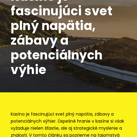
fascinujúci svet
plný napätia,
zábavy a
potenciálnych
výhie
Kasíno je fascinujúci svet plný napätia, zábavy a
potenciálnych výhier. Úspešné hranie v kasíne si však
vyžaduje nielen šťastie, ale aj strategické myslenie a
znalosti. V tomto článku sa pozrieme na tajomstvá