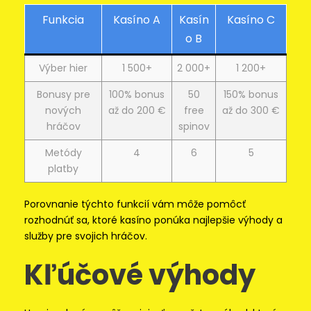
Funkcia
Kasíno A
Kasín
Kasíno C
o B
Výber hier
1 500+
2 000+
1 200+
Bonusy pre
100% bonus
50
150% bonus
nových
až do 200 €
free
až do 300 €
hráčov
spinov
Metódy
4
6
5
platby
Porovnanie týchto funkcií vám môže pomôcť
rozhodnúť sa, ktoré kasíno ponúka najlepšie výhody a
služby pre svojich hráčov.
Kľúčové výhody