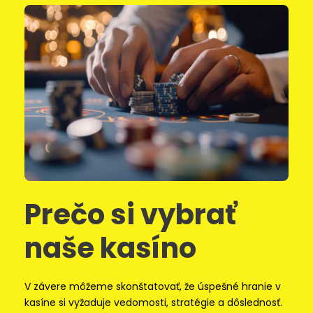
Prečo si vybrať
naše kasíno
V závere môžeme skonštatovať, že úspešné hranie v
kasíne si vyžaduje vedomosti, stratégie a dôslednosť.