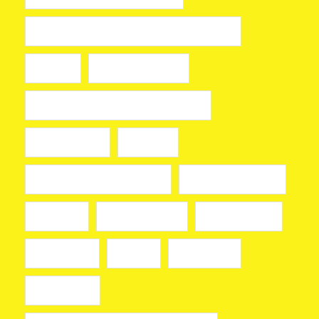
Código promocional Sportium sin depósito
Frumzi
gamblezen login
gamblezen no deposit bonus codes
gqbet casino
hk lotto
https://heclectik-art.com/
jadwal bola hari ini
judi bola
liga Champion
monro casino
ngebetwin
parlay
pasar bola
piala dunia