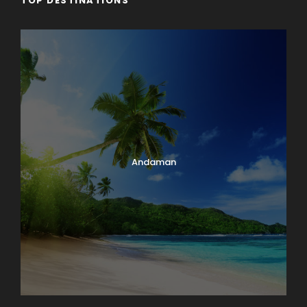
TOP DESTINATIONS
Andaman