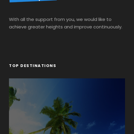
With all the support from you, we would like to
achieve greater heights and improve continuously.
TOP DESTINATIONS