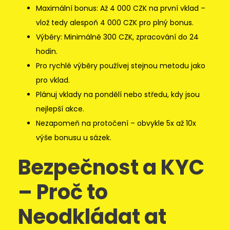
Maximální bonus: Až 4 000 CZK na první vklad –
vlož tedy alespoň 4 000 CZK pro plný bonus.
Výběry: Minimálně 300 CZK, zpracování do 24
hodin.
Pro rychlé výběry používej stejnou metodu jako
pro vklad.
Plánuj vklady na pondělí nebo středu, kdy jsou
nejlepší akce.
Nezapomeň na protočení – obvykle 5x až 10x
výše bonusu u sázek.
Bezpečnost a KYC
– Proč to
Neodkládat at