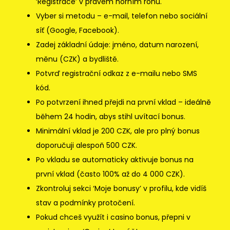
‘Registrace’ v pravém horním rohu.
Vyber si metodu – e-mail, telefon nebo sociální
síť (Google, Facebook).
Zadej základní údaje: jméno, datum narození,
měnu (CZK) a bydliště.
Potvrď registrační odkaz z e-mailu nebo SMS
kód.
Po potvrzení ihned přejdi na první vklad – ideálně
během 24 hodin, abys stihl uvítací bonus.
Minimální vklad je 200 CZK, ale pro plný bonus
doporučuji alespoň 500 CZK.
Po vkladu se automaticky aktivuje bonus na
první vklad (často 100% až do 4 000 CZK).
Zkontroluj sekci ‘Moje bonusy’ v profilu, kde vidíš
stav a podmínky protočení.
Pokud chceš využít i casino bonus, přepni v