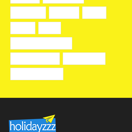
slot mahjong
slot online
toto911
toto 911
казино
лицензионные онлайн казино
лучшие казино онлайн
онлайн казино izzi
онлайн казино на деньги