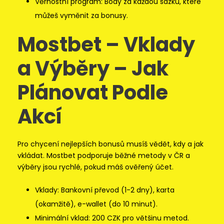
Věrnostní program: Body za každou sázku, které
můžeš vyměnit za bonusy.
Mostbet – Vklady
a Výběry – Jak
Plánovat Podle
Akcí
Pro chycení nejlepších bonusů musíš vědět, kdy a jak
vkládat. Mostbet podporuje běžné metody v ČR a
výběry jsou rychlé, pokud máš ověřený účet.
Vklady: Bankovní převod (1-2 dny), karta
(okamžitě), e-wallet (do 10 minut).
Minimální vklad: 200 CZK pro většinu metod.