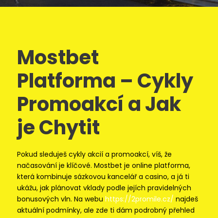
Mostbet
Platforma – Cykly
Promoakcí a Jak
je Chytit
Pokud sleduješ cykly akcií a promoakcí, víš, že
načasování je klíčové. Mostbet je online platforma,
která kombinuje sázkovou kancelář a casino, a já ti
ukážu, jak plánovat vklady podle jejích pravidelných
bonusových vln. Na webu
https://2promile.cz/
najdeš
aktuální podmínky, ale zde ti dám podrobný přehled