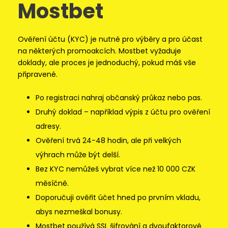
Mostbet
Ověření účtu (KYC) je nutné pro výběry a pro účast
na některých promoakcích. Mostbet vyžaduje
doklady, ale proces je jednoduchý, pokud máš vše
připravené.
Po registraci nahraj občanský průkaz nebo pas.
Druhý doklad – například výpis z účtu pro ověření
adresy.
Ověření trvá 24-48 hodin, ale při velkých
výhrach může být delší.
Bez KYC nemůžeš vybrat více než 10 000 CZK
měsíčně.
Doporučuji ověřit účet hned po prvním vkladu,
abys nezmeškal bonusy.
Mostbet používá SSL šifrování a dvoufaktorové