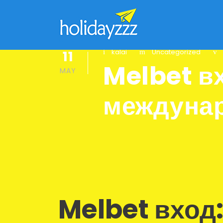
11
kalai
Uncategorized
Melbet в
MAY
междунар
Melbet вход: