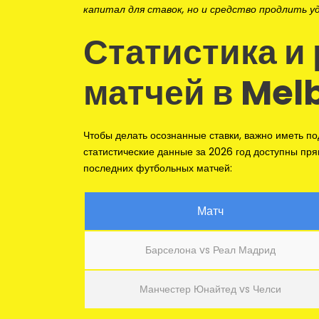
капитал для ставок, но и средство продлить у
Статистика и
матчей в Mel
Чтобы делать осознанные ставки, важно иметь под
статистические данные за 2026 год доступны пря
последних футбольных матчей:
Матч
Барселона vs Реал Мадрид
Манчестер Юнайтед vs Челси