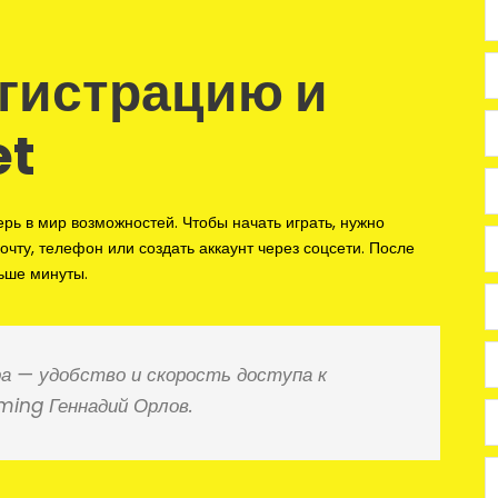
егистрацию и
et
верь в мир возможностей. Чтобы начать играть, нужно
чту, телефон или создать аккаунт через соцсети. После
ьше минуты.
а — удобство и скорость доступа к
ming Геннадий Орлов.