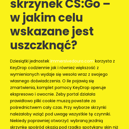
skrzynek CS:Go –
w jakim celu
wskazane jest
uszczknąć?
Dziesiątki jednostek
immersivedouro.com
korzysta z
KeyDrop codziennie jak i również większość z
wymienionych wydaje się wesoła wraz z swojego
własnego doświadczenia. O ile pojawią się
zmartwienia, komplet pomocy KeyDrop operuje
ekspresowo i owocnie. Żeby portal działała
prawidłowo pliki cookie muszą powstałe za
pośrednictwem cały czas. Przy wyborze skrzynki
należałoby wziąć pod uwagę wszystkie tę czynniki.
Niekiedy poprawniej otworzyć wybraną jezdnią
skrzynkę spośród okazją pod rzadko spotykany skin niż