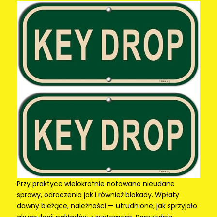
Przy praktyce wielokrotnie notowano nieudane
sprawy, odroczenia jak i również blokady. Wpłaty
dawny bieżące, należności — utrudnione, jak sprzyjało
akumulacji nakładów z systemem. Poprzednio