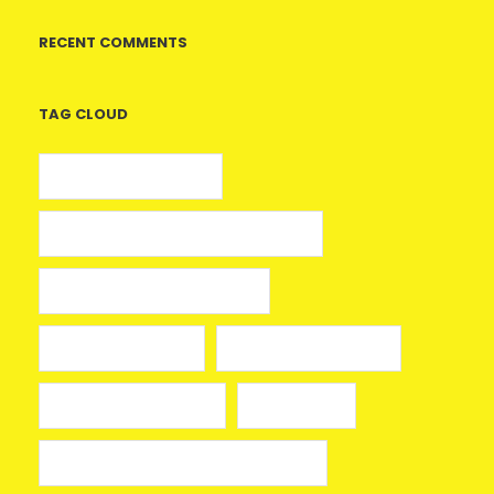
RECENT COMMENTS
TAG CLOUD
5 euros gratis casino
25 Giros Gratis sin Depósito España
100 giros gratis sin depósito
aplikacja mostbet
avia masters spielen
beonbet promo code
bola hari ini
Bono sin depósito Casino Barcelona