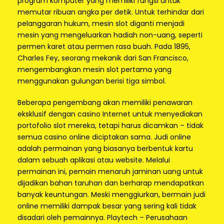
program komputer yang memiliki fungsi untuk
memutar ribuan angka per detik. Untuk terhindar dari
pelanggaran hukum, mesin slot diganti menjadi
mesin yang mengeluarkan hadiah non-uang, seperti
permen karet atau permen rasa buah. Pada 1895,
Charles Fey, seorang mekanik dari San Francisco,
mengembangkan mesin slot pertama yang
menggunakan gulungan berisi tiga simbol.
Beberapa pengembang akan memiliki penawaran
eksklusif dengan casino Internet untuk menyediakan
portofolio slot mereka, tetapi harus dicamkan – tidak
semua casino online diciptakan sama. Judi online
adalah permainan yang biasanya berbentuk kartu
dalam sebuah aplikasi atau website. Melalui
permainan ini, pemain menaruh jaminan uang untuk
dijadikan bahan taruhan dan berharap mendapatkan
banyak keuntungan. Meski menggiurkan, bermain judi
online memiliki dampak besar yang sering kali tidak
disadari oleh pemainnya. Playtech – Perusahaan