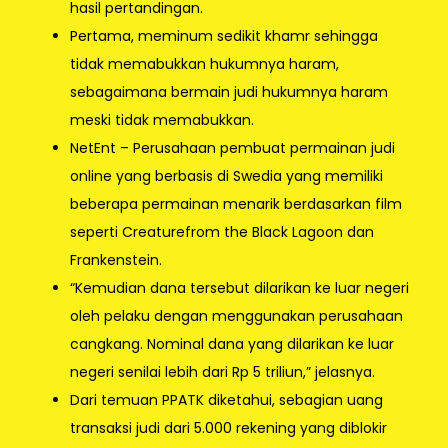
hasil pertandingan.
Pertama, meminum sedikit khamr sehingga
tidak memabukkan hukumnya haram,
sebagaimana bermain judi hukumnya haram
meski tidak memabukkan.
NetEnt – Perusahaan pembuat permainan judi
online yang berbasis di Swedia yang memiliki
beberapa permainan menarik berdasarkan film
seperti Creaturefrom the Black Lagoon dan
Frankenstein.
“Kemudian dana tersebut dilarikan ke luar negeri
oleh pelaku dengan menggunakan perusahaan
cangkang. Nominal dana yang dilarikan ke luar
negeri senilai lebih dari Rp 5 triliun,” jelasnya.
Dari temuan PPATK diketahui, sebagian uang
transaksi judi dari 5.000 rekening yang diblokir