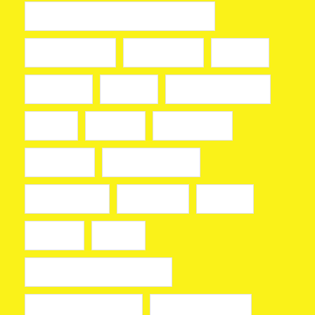
pin up казино играть онлайн pin up 777
pirots 4 casino
prediksi bola
sbobet
sbobet88
sbotop
siti slot non aams
slot88
slot777
slot depo 5k
slot gacor
slot gampang jp
slot mahjong
slot online
toto911
toto 911
казино
лицензионные онлайн казино
лучшие казино онлайн
онлайн казино izzi