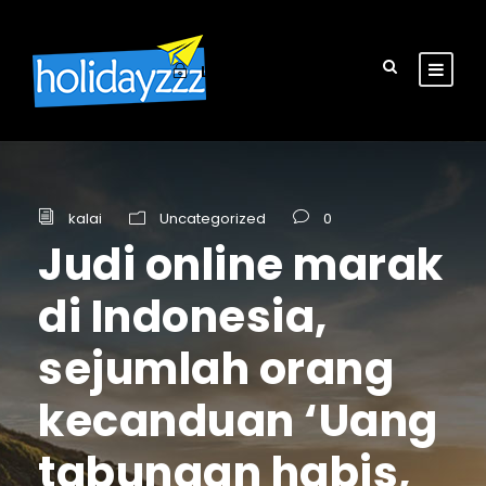
Login
Sign Up
kalai
Uncategorized
0
Judi online marak
di Indonesia,
sejumlah orang
kecanduan ‘Uang
tabungan habis,