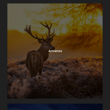
Armenia