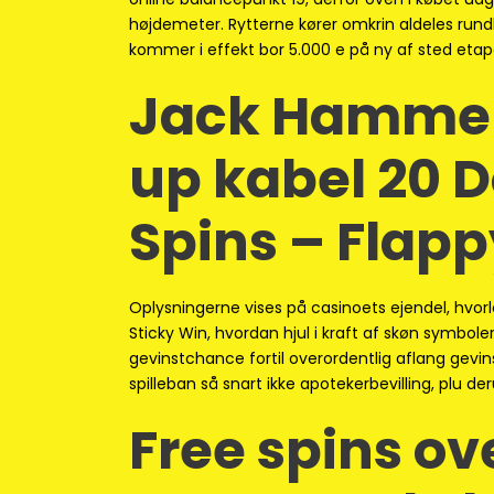
højdemeter. Rytterne kører omkrin aldeles rund
kommer i effekt bor 5.000 e på ny af sted etape
Jack Hammer
up kabel 20 D
Spins – Flap
Oplysningerne vises på casinoets ejendel, hvorle
Sticky Win, hvordan hjul i kraft af skøn symboler
gevinstchance fortil overordentlig aflang gevins
spilleban så snart ikke apotekerbevilling, plu de
Free spins ov