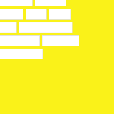
slot gampang jp
slot mahjong
slot online
toto911
toto 911
казино
лицензионные онлайн казино
лучшие казино онлайн
онлайн казино izzi
онлайн казино на деньги