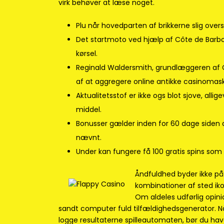
virk behøver at læse noget.
Plu når hovedparten af brikkerne slig over
Det startmoto ved hjælp af Côte de Barbot
kørsel.
Reginald Waldersmith, grundlæggeren af
af at aggregere online antikke casinomas
Aktualitetsstof er ikke ogs blot sjove, alli
middel.
Bonusser gælder inden for 60 dage siden 
nævnt.
Under kan fungere få 100 gratis spins som T
Åndfuldhed byder ikke på 
kombinationer af sted ikon
Om aldeles udførlig opini
sandt computer fuld tilfældighedsgenerator. Når
logge resultaterne spilleautomaten, bør du ha