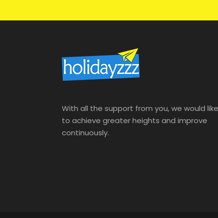
With all the support from you, we would lik
to achieve greater heights and improve
continuously.