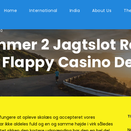
Home
International
India
About Us
The
0
mer 2 Jagtslot R
y Flappy Casino 
T
r fungere at opleve skolæs og accepteret vores
ar ikke aldeles fuld og en og samme højde i virk således
N
gtet sikken den kortere udspænding har den en hel del