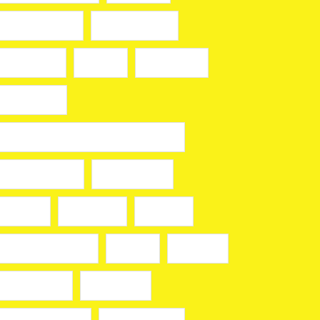
liga Champion
monro casino
ngebetwin
parlay
pasar bola
piala dunia
pin up казино играть онлайн pin up 777
pirots 4 casino
prediksi bola
sbobet
sbobet88
sbotop
siti slot non aams
slot88
slot777
slot depo 5k
slot gacor