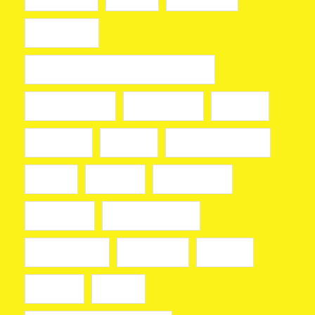
piala dunia
pin up казино играть онлайн pin up 777
pirots 4 casino
prediksi bola
sbobet
sbobet88
sbotop
siti slot non aams
slot88
slot777
slot depo 5k
slot gacor
slot gampang jp
slot mahjong
slot online
toto911
toto 911
казино