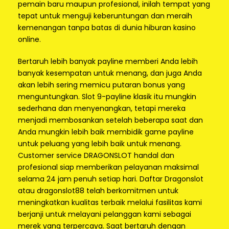
pemain baru maupun profesional, inilah tempat yang
tepat untuk menguji keberuntungan dan meraih
kemenangan tanpa batas di dunia hiburan kasino
online.
Bertaruh lebih banyak payline memberi Anda lebih
banyak kesempatan untuk menang, dan juga Anda
akan lebih sering memicu putaran bonus yang
menguntungkan. Slot 9-payline klasik itu mungkin
sederhana dan menyenangkan, tetapi mereka
menjadi membosankan setelah beberapa saat dan
Anda mungkin lebih baik membidik game payline
untuk peluang yang lebih baik untuk menang.
Customer service DRAGONSLOT handal dan
profesional siap memberikan pelayanan maksimal
selama 24 jam penuh setiap hari. Daftar Dragonslot
atau dragonslot88 telah berkomitmen untuk
meningkatkan kualitas terbaik melalui fasilitas kami
berjanji untuk melayani pelanggan kami sebagai
merek yang terpercaya. Saat bertaruh dengan