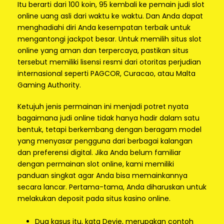
Itu berarti dari 100 koin, 95 kembali ke pemain judi slot
online uang asli dari waktu ke waktu. Dan Anda dapat
menghadiahi diri Anda kesempatan terbaik untuk
mengantongi jackpot besar. Untuk memilih situs slot
online yang aman dan terpercaya, pastikan situs
tersebut memiliki lisensi resmi dari otoritas perjudian
internasional seperti PAGCOR, Curacao, atau Malta
Gaming Authority.
Ketujuh jenis permainan ini menjadi potret nyata
bagaimana judi online tidak hanya hadir dalam satu
bentuk, tetapi berkembang dengan beragam model
yang menyasar pengguna dari berbagai kalangan
dan preferensi digital. Jika Anda belum familiar
dengan permainan slot online, kami memiliki
panduan singkat agar Anda bisa memainkannya
secara lancar. Pertama-tama, Anda diharuskan untuk
melakukan deposit pada situs kasino online.
Dua kasus itu, kata Devie, merupakan contoh