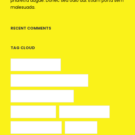
pharetra augue. Donec sed odio dui. Etiam porta sem
malesuada.
RECENT COMMENTS
TAG CLOUD
5 euros gratis casino
25 Giros Gratis sin Depósito España
100 giros gratis sin depósito
aplikacja mostbet
avia masters spielen
beonbet promo code
bola hari ini