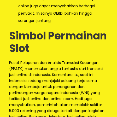
online juga dapat menyebabkan berbagai
penyakit, misalnya GERD, bahkan hingga
serangan jantung.
Simbol Permainan
Slot
Pusat Pelaporan dan Analisis Transaksi Keuangan
(PPATK) menemukan angka fantastis dari transaksi
judi online di Indonesia. Sementara itu, saat ini
Indonesia sedang menjajaki peluang kerja sama
dengan Kamboja untuk penanganan dan
perlindungan warga negara Indonesia (WNI) yang
terlibat judi online dan online scam. Hadi juga
menyebutkan, pemerintah akan memblokir sekitar
5.000 rekening yang diduga terkait dengan kegiatan
judi online. Bola.com, Jakarta – Judi online telah