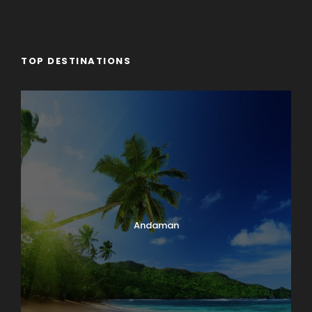
TOP DESTINATIONS
Andaman