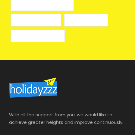
лицензионные онлайн казино
лучшие казино онлайн
онлайн казино izzi
онлайн казино на деньги
With all the support from you, we would like to
achieve greater heights and improve continuously.