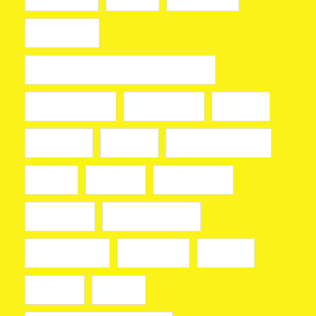
piala dunia
pin up казино играть онлайн pin up 777
pirots 4 casino
prediksi bola
sbobet
sbobet88
sbotop
siti slot non aams
slot88
slot777
slot depo 5k
slot gacor
slot gampang jp
slot mahjong
slot online
toto911
toto 911
казино