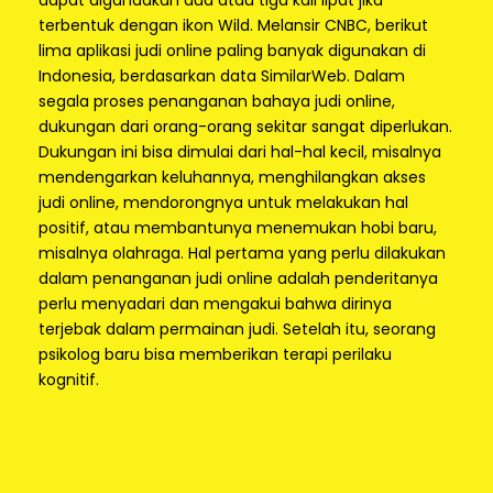
dapat digandakan dua atau tiga kali lipat jika
terbentuk dengan ikon Wild. Melansir CNBC, berikut
lima aplikasi judi online paling banyak digunakan di
Indonesia, berdasarkan data SimilarWeb. Dalam
segala proses penanganan bahaya judi online,
dukungan dari orang-orang sekitar sangat diperlukan.
Dukungan ini bisa dimulai dari hal-hal kecil, misalnya
mendengarkan keluhannya, menghilangkan akses
judi online, mendorongnya untuk melakukan hal
positif, atau membantunya menemukan hobi baru,
misalnya olahraga. Hal pertama yang perlu dilakukan
dalam penanganan judi online adalah penderitanya
perlu menyadari dan mengakui bahwa dirinya
terjebak dalam permainan judi. Setelah itu, seorang
psikolog baru bisa memberikan terapi perilaku
kognitif.