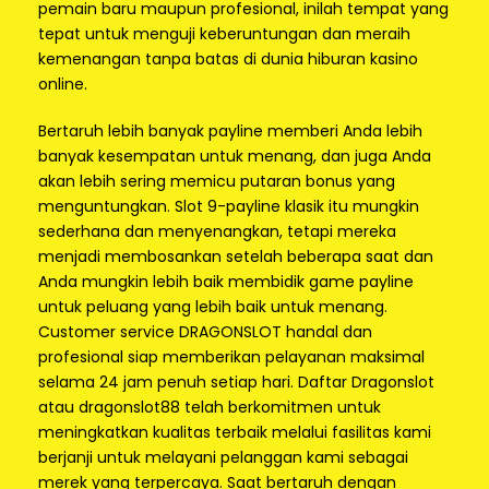
pemain baru maupun profesional, inilah tempat yang
tepat untuk menguji keberuntungan dan meraih
kemenangan tanpa batas di dunia hiburan kasino
online.
Bertaruh lebih banyak payline memberi Anda lebih
banyak kesempatan untuk menang, dan juga Anda
akan lebih sering memicu putaran bonus yang
menguntungkan. Slot 9-payline klasik itu mungkin
sederhana dan menyenangkan, tetapi mereka
menjadi membosankan setelah beberapa saat dan
Anda mungkin lebih baik membidik game payline
untuk peluang yang lebih baik untuk menang.
Customer service DRAGONSLOT handal dan
profesional siap memberikan pelayanan maksimal
selama 24 jam penuh setiap hari. Daftar Dragonslot
atau dragonslot88 telah berkomitmen untuk
meningkatkan kualitas terbaik melalui fasilitas kami
berjanji untuk melayani pelanggan kami sebagai
merek yang terpercaya. Saat bertaruh dengan