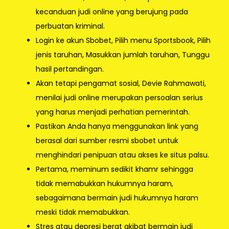
kecanduan judi online yang berujung pada
perbuatan kriminal.
Login ke akun Sbobet, Pilih menu Sportsbook, Pilih
jenis taruhan, Masukkan jumlah taruhan, Tunggu
hasil pertandingan.
Akan tetapi pengamat sosial, Devie Rahmawati,
menilai judi online merupakan persoalan serius
yang harus menjadi perhatian pemerintah.
Pastikan Anda hanya menggunakan link yang
berasal dari sumber resmi sbobet untuk
menghindari penipuan atau akses ke situs palsu.
Pertama, meminum sedikit khamr sehingga
tidak memabukkan hukumnya haram,
sebagaimana bermain judi hukumnya haram
meski tidak memabukkan.
Stres atau depresi berat akibat bermain judi