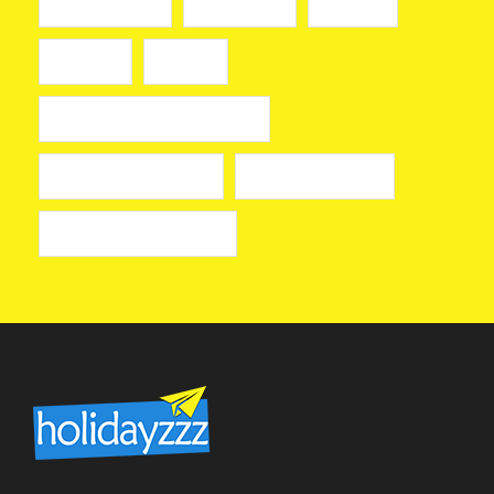
slot mahjong
slot online
toto911
toto 911
казино
лицензионные онлайн казино
лучшие казино онлайн
онлайн казино izzi
онлайн казино на деньги