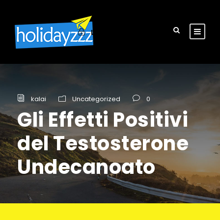
Login
Sign Up
kalai
Uncategorized
0
Gli Effetti Positivi
del Testosterone
Undecanoato