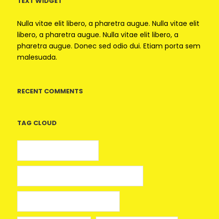
TEXT WIDGET
Nulla vitae elit libero, a pharetra augue. Nulla vitae elit
libero, a pharetra augue. Nulla vitae elit libero, a
pharetra augue. Donec sed odio dui. Etiam porta sem
malesuada.
RECENT COMMENTS
TAG CLOUD
5 euros gratis casino
25 Giros Gratis sin Depósito España
100 giros gratis sin depósito