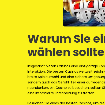
Warum Sie ei
wählen sollt
Insgesamt bieten Casinos eine einzigartige Ko
Interaktion. Die besten Casinos weltweit zeichn
breite Spielauswahl und eine sichere Umgebung a
sondern auch das Gefühl, Teil einer aufregend
nachdenken, ein Casino zu besuchen, sollten 
eine informierte Entscheidung zu treffen.
Besuchen Sie eines der besten Casinos, um die