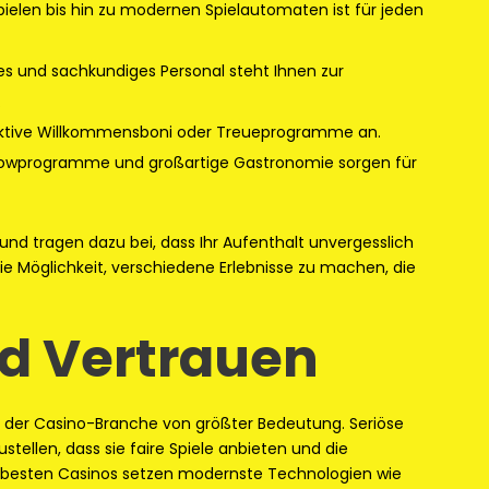
spielen bis hin zu modernen Spielautomaten ist für jeden
s und sachkundiges Personal steht Ihnen zur
.
traktive Willkommensboni oder Treueprogramme an.
howprogramme und großartige Gastronomie sorgen für
 und tragen dazu bei, dass Ihr Aufenthalt unvergesslich
die Möglichkeit, verschiedene Erlebnisse zu machen, die
nd Vertrauen
 in der Casino-Branche von größter Bedeutung. Seriöse
ustellen, dass sie faire Spiele anbieten und die
e besten Casinos setzen modernste Technologien wie