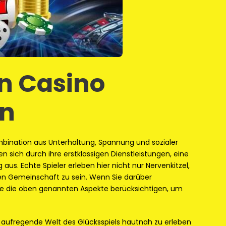
n Casino
en
mbination aus Unterhaltung, Spannung und sozialer
en sich durch ihre erstklassigen Dienstleistungen, eine
us. Echte Spieler erleben hier nicht nur Nervenkitzel,
en Gemeinschaft zu sein. Wenn Sie darüber
Sie die oben genannten Aspekte berücksichtigen, um
 aufregende Welt des Glücksspiels hautnah zu erleben