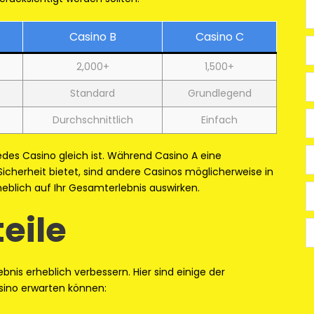
Casino B
Casino C
2,000+
1,500+
Standard
Grundlegend
Durchschnittlich
Einfach
edes Casino gleich ist. Während Casino A eine
icherheit bietet, sind andere Casinos möglicherweise in
eblich auf Ihr Gesamterlebnis auswirken.
eile
ebnis erheblich verbessern. Hier sind einige der
asino erwarten können: