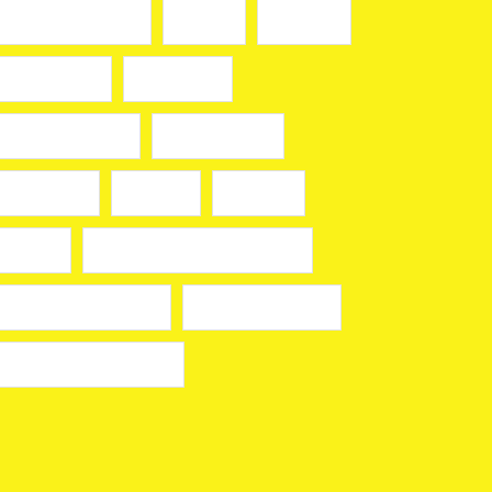
siti slot non aams
slot88
slot777
slot depo 5k
slot gacor
slot gampang jp
slot mahjong
slot online
toto911
toto 911
казино
лицензионные онлайн казино
лучшие казино онлайн
онлайн казино izzi
онлайн казино на деньги