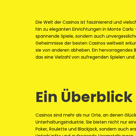
Die Welt der Casinos ist faszinierend und viels
hin zu eleganten Einrichtungen in Monte Carlo 
spannende Spiele, sondern auch unvergessliche 
Geheimnisse der besten Casinos weltweit erkund
sie von anderen abheben. Ein hervorragendes Bei
das eine Vielzahl von aufregenden Spielen und
Ein Überblick
Casinos sind mehr als nur Orte, an denen Glückss
Unterhaltungsindustrie. Sie bieten nicht nur ei
Poker, Roulette und Blackjack, sondern auch er