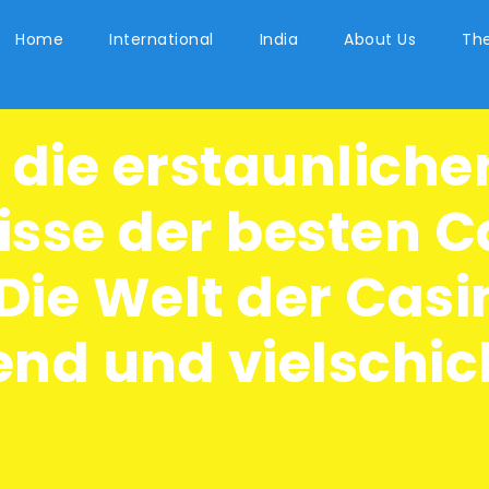
Home
International
India
About Us
The
 die erstaunliche
sse der besten C
Die Welt der Casin
end und vielschic