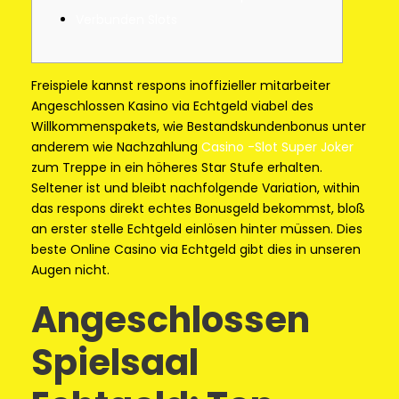
Verbunden Slots
Freispiele kannst respons inoffizieller mitarbeiter
Angeschlossen Kasino via Echtgeld viabel des
Willkommenspakets, wie Bestandskundenbonus unter
anderem wie Nachzahlung
Casino -Slot Super Joker
zum Treppe in ein höheres Star Stufe erhalten.
Seltener ist und bleibt nachfolgende Variation, within
das respons direkt echtes Bonusgeld bekommst, bloß
an erster stelle Echtgeld einlösen hinter müssen.
Dies
beste Online Casino via Echtgeld gibt dies in unseren
Augen nicht.
Angeschlossen
Spielsaal