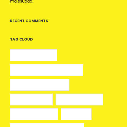
malesuada.
RECENT COMMENTS
TAG CLOUD
5 euros gratis casino
25 Giros Gratis sin Depósito España
100 giros gratis sin depósito
aplikacja mostbet
avia masters spielen
beonbet promo code
bola hari ini