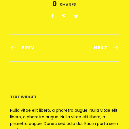
0
SHARES
PREV
NEXT
TEXT WIDGET
Nulla vitae elit libero, a pharetra augue. Nulla vitae elit
libero, a pharetra augue. Nulla vitae elit libero, a
pharetra augue. Donec sed odio dui. Etiam porta sem