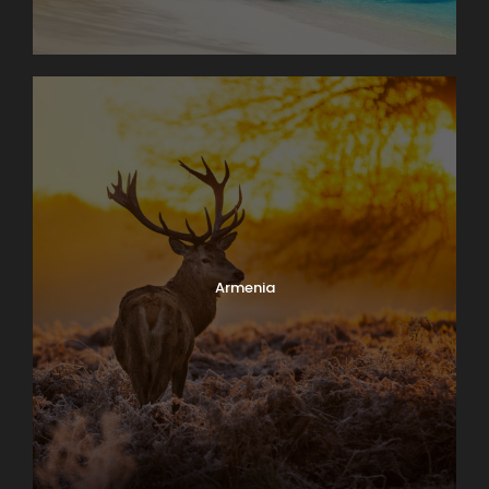
Armenia