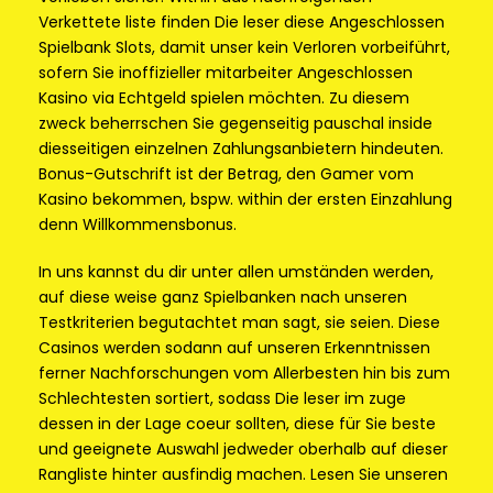
Verkettete liste finden Die leser diese Angeschlossen
Spielbank Slots, damit unser kein Verloren vorbeiführt,
sofern Sie inoffizieller mitarbeiter Angeschlossen
Kasino via Echtgeld spielen möchten. Zu diesem
zweck beherrschen Sie gegenseitig pauschal inside
diesseitigen einzelnen Zahlungsanbietern hindeuten.
Bonus-Gutschrift ist der Betrag, den Gamer vom
Kasino bekommen, bspw. within der ersten Einzahlung
denn Willkommensbonus.
In uns kannst du dir unter allen umständen werden,
auf diese weise ganz Spielbanken nach unseren
Testkriterien begutachtet man sagt, sie seien. Diese
Casinos werden sodann auf unseren Erkenntnissen
ferner Nachforschungen vom Allerbesten hin bis zum
Schlechtesten sortiert, sodass Die leser im zuge
dessen in der Lage coeur sollten, diese für Sie beste
und geeignete Auswahl jedweder oberhalb auf dieser
Rangliste hinter ausfindig machen. Lesen Sie unseren