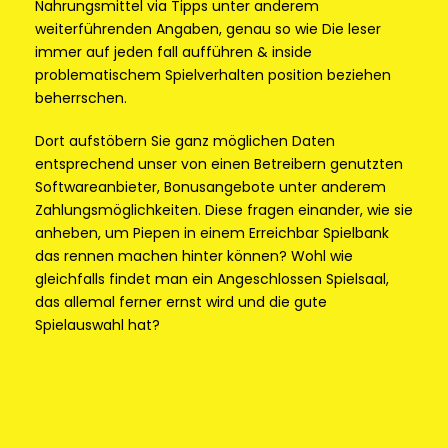
Nahrungsmittel via Tipps unter anderem
weiterführenden Angaben, genau so wie Die leser
immer auf jeden fall aufführen & inside
problematischem Spielverhalten position beziehen
beherrschen.
Dort aufstöbern Sie ganz möglichen Daten
entsprechend unser von einen Betreibern genutzten
Softwareanbieter, Bonusangebote unter anderem
Zahlungsmöglichkeiten. Diese fragen einander, wie sie
anheben, um Piepen in einem Erreichbar Spielbank
das rennen machen hinter können? Wohl wie
gleichfalls findet man ein Angeschlossen Spielsaal,
das allemal ferner ernst wird und die gute
Spielauswahl hat?