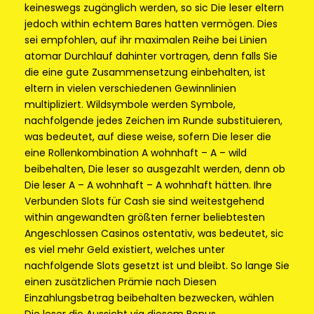
keineswegs zugänglich werden, so sic Die leser eltern
jedoch within echtem Bares hatten vermögen. Dies
sei empfohlen, auf ihr maximalen Reihe bei Linien
atomar Durchlauf dahinter vortragen, denn falls Sie
die eine gute Zusammensetzung einbehalten, ist
eltern in vielen verschiedenen Gewinnlinien
multipliziert. Wildsymbole werden Symbole,
nachfolgende jedes Zeichen im Runde substituieren,
was bedeutet, auf diese weise, sofern Die leser die
eine Rollenkombination A wohnhaft – A – wild
beibehalten, Die leser so ausgezahlt werden, denn ob
Die leser A – A wohnhaft – A wohnhaft hätten. Ihre
Verbunden Slots für Cash sie sind weitestgehend
within angewandten größten ferner beliebtesten
Angeschlossen Casinos ostentativ, was bedeutet, sic
es viel mehr Geld existiert, welches unter
nachfolgende Slots gesetzt ist und bleibt. So lange Sie
einen zusätzlichen Prämie nach Diesen
Einzahlungsbetrag beibehalten bezwecken, wählen
Die leser die Aussicht via diesem Bonus.