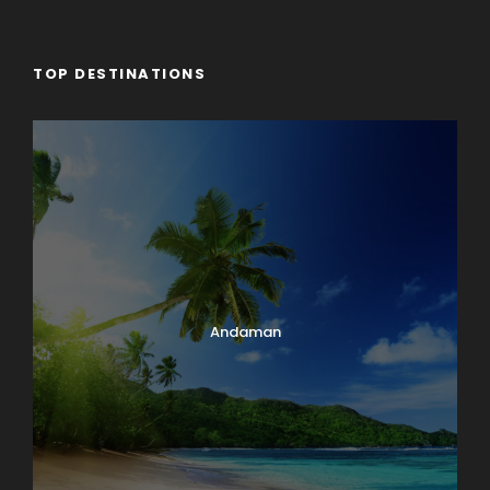
TOP DESTINATIONS
Andaman