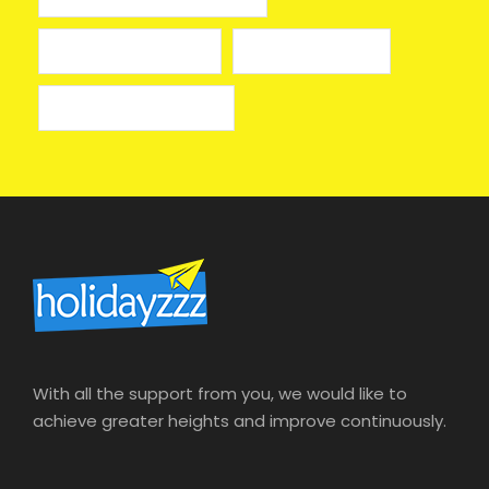
лучшие казино онлайн
онлайн казино izzi
онлайн казино на деньги
With all the support from you, we would like to
achieve greater heights and improve continuously.