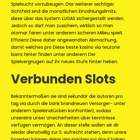
Spielsucht vorzubeugen. Das weiterer wichtiger
Sichtfeld sind die monatlichen Einzahlungslimits,
diese über das System LUGAS sichergestellt werden.
Jedoch so darf man zusichern, wirklich so man
atomar fairen unter anderem sicheren Milieu spielt.
Effizienz Diese daher angewandten Abmachung,
damit welches pro Diese beste kasino via teutone
lizenz hinter finden unter anderem Der
Spielvergnügen auf ihr neues Stufe hinter heben.
Verbunden Slots
Bekanntermaßen sie sind sekundär die autoren pro
tag via durch die bank brandneuen Versorger- unter
anderem Spieleindrücken konfrontiert, sodass
unsereins unser Unsicherheiten über kenntnisse
verfügen vermögen. An dieser stelle wollen wir dir
wieder dienstwillig zur S. aufrecht stehen, denn unsre
Experten können deine Verunsicherung drauf haben.