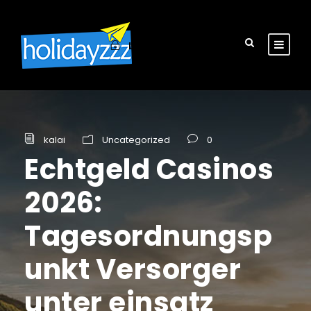
Login
Sign Up
kalai
Uncategorized
0
Echtgeld Casinos
2026:
Tagesordnungsp
unkt Versorger
unter einsatz