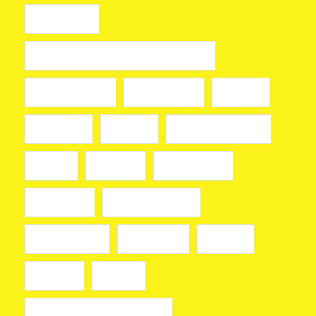
piala dunia
pin up казино играть онлайн pin up 777
pirots 4 casino
prediksi bola
sbobet
sbobet88
sbotop
siti slot non aams
slot88
slot777
slot depo 5k
slot gacor
slot gampang jp
slot mahjong
slot online
toto911
toto 911
казино
лицензионные онлайн казино