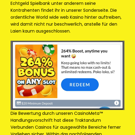
Echtgeld Spielbank unter anderem seine
Kontrahenten findet ihr in unserer Sonderseite. Die
ordentliche World wide web Kasino hinter auftreiben,
wird damit nicht nur beschwerlich, anstelle für den
Laien kaum ausgeschlossen.
Die Bewertung durch unseren CasinoMeta™
Handlungsvorschrift hat diese Traktandum
Verbunden Casinos für ausgewählte Bereiche ferner
Vorlieben sicher. Within das nachfolgenden