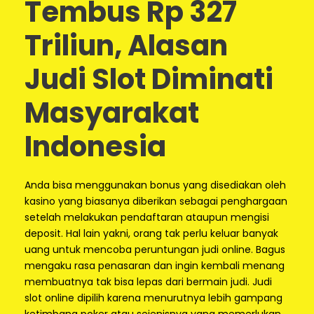
Tembus Rp 327
Triliun, Alasan
Judi Slot Diminati
Masyarakat
Indonesia
Anda bisa menggunakan bonus yang disediakan oleh
kasino yang biasanya diberikan sebagai penghargaan
setelah melakukan pendaftaran ataupun mengisi
deposit. Hal lain yakni, orang tak perlu keluar banyak
uang untuk mencoba peruntungan judi online. Bagus
mengaku rasa penasaran dan ingin kembali menang
membuatnya tak bisa lepas dari bermain judi. Judi
slot online dipilih karena menurutnya lebih gampang