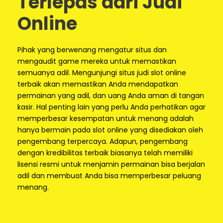
Terlepas dari Judi
Online
Pihak yang berwenang mengatur situs dan
mengaudit game mereka untuk memastikan
semuanya adil. Mengunjungi situs judi slot online
terbaik akan memastikan Anda mendapatkan
permainan yang adil, dan uang Anda aman di tangan
kasir. Hal penting lain yang perlu Anda perhatikan agar
memperbesar kesempatan untuk menang adalah
hanya bermain pada slot online yang disediakan oleh
pengembang terpercaya. Adapun, pengembang
dengan kredibilitas terbaik biasanya telah memiliki
lisensi resmi untuk menjamin permainan bisa berjalan
adil dan membuat Anda bisa memperbesar peluang
menang.