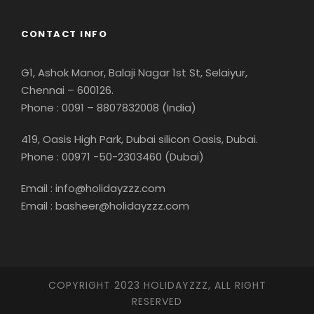
CONTACT INFO
G1, Ashok Manor, Balaji Nagar 1st St, Selaiyur,
Chennai – 600126.
Phone : 0091 – 8807832008 (India)
419, Oasis High Park, Dubai silicon Oasis, Dubai.
Phone : 00971 -50-2303460 (Dubai)
Email : info@holidayzzz.com
Email : basheer@holidayzzz.com
COPYRIGHT 2023 HOLIDAYZZZ, ALL RIGHT
RESERVED