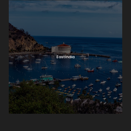
EastIndia
Georgia