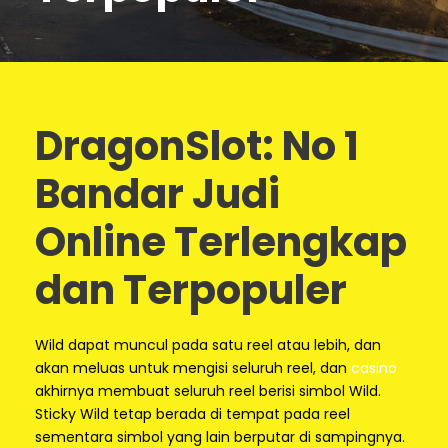
DragonSlot: No 1
Bandar Judi
Online Terlengkap
dan Terpopuler
Wild dapat muncul pada satu reel atau lebih, dan
akan meluas untuk mengisi seluruh reel, dan
casino
akhirnya membuat seluruh reel berisi simbol Wild.
Sticky Wild tetap berada di tempat pada reel
sementara simbol yang lain berputar di sampingnya.