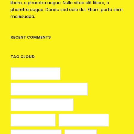
libero, a pharetra augue. Nulla vitae elit libero, a
pharetra augue. Donec sed odio dui. Etiam porta sem
malesuada.
RECENT COMMENTS
TAG CLOUD
5 euros gratis casino
25 Giros Gratis sin Depósito España
100 giros gratis sin depósito
aplikacja mostbet
avia masters spielen