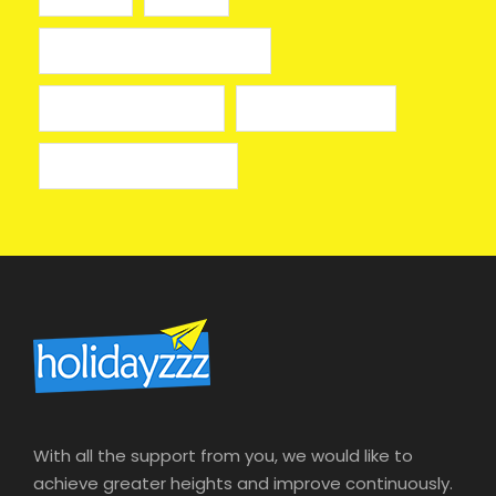
лицензионные онлайн казино
лучшие казино онлайн
онлайн казино izzi
онлайн казино на деньги
With all the support from you, we would like to
achieve greater heights and improve continuously.