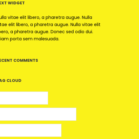
EXT WIDGET
ulla vitae elit libero, a pharetra augue. Nulla
itae elit libero, a pharetra augue. Nulla vitae elit
ibero, a pharetra augue. Donec sed odio dui.
tiam porta sem malesuada.
ECENT COMMENTS
AG CLOUD
5 euros gratis casino
25 Giros Gratis sin Depósito España
100 giros gratis sin depósito