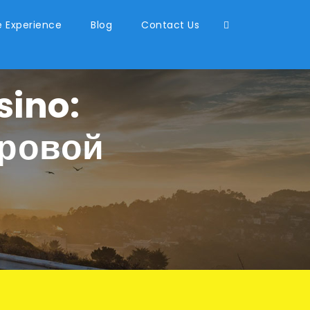
 Experience
Blog
Contact Us
sino:
гровой