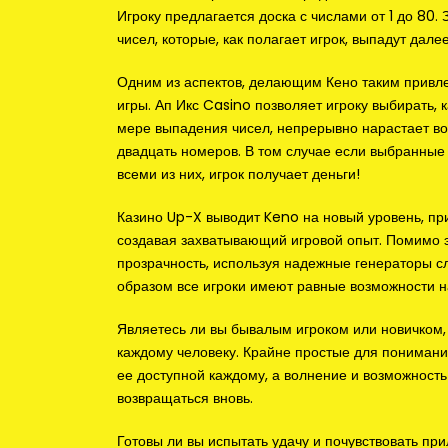
Игроку предлагается доска с числами от 1 до 80.
чисел, которые, как полагает игрок, выпадут далее
Одним из аспектов, делающим Кено таким привле
игры. Ап Икс Casino позволяет игроку выбирать, к
мере выпадения чисел, непрерывно нарастает в
двадцать номеров. В том случае если выбранны
всеми из них, игрок получает деньги!
Казино Up-X выводит Keno на новый уровень, п
создавая захватывающий игровой опыт. Помимо э
прозрачность, используя надежные генераторы с
образом все игроки имеют равные возможности н
Являетесь ли вы бывалым игроком или новичком,
каждому человеку. Крайне простые для понимани
ее доступной каждому, а волнение и возможност
возвращаться вновь.
Готовы ли вы испытать удачу и почувствовать при