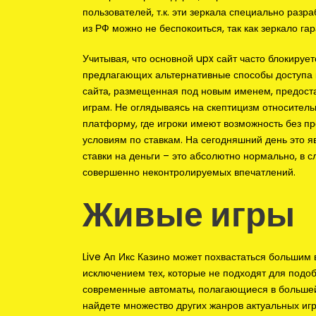
пользователей, т.к. эти зеркала специально ра
из РФ можно не беспокоиться, так как зеркало га
Учитывая, что основной upx сайт часто блокируе
предлагающих альтернативные способы доступа к
сайта, размещенная под новым именем, предос
играм. Не оглядываясь на скептицизм относител
платформу, где игроки имеют возможность без пр
условиям по ставкам. На сегодняшний день это я
ставки на деньги – это абсолютно нормально, в сл
совершенно неконтролируемых впечатлений.
Живые игры
Live Ап Икс Казино может похвастаться большим 
исключением тех, которые не подходят для подоб
современные автоматы, полагающиеся в большей 
найдете множество других жанров актуальных игр