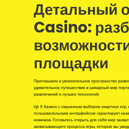
Детальный 
Casino: раз
возможности
площадки
Приглашаем в увлекательное пространство развл
удивительное путешествие в шикарный мир порта
развлечений и лучших технологий.
Up X Казино с серьезным выбором азартных игр
пользовательским интерфейсом гарантирует неза
новичков. Готовьтесь открыть для себя мир зах
захватывающего процесса игры, которые вы увиди