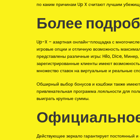
по каким причинам Up X считают лучшим убежище
Более подроб
Up-X – азартная онлайн-площадка с многочисл
игровые опции и отличную возможность максимал
представлены различные игры: Hilo, Dice, Минер,
зарегистрированные клиенты имеют возможность 
множество ставок на виртуальные и реальные сп
Обширный выбор бонусов и кэшбэки также имеютс
привлекательная программа лояльности для поль
выиграть крупные суммы.
Официальное
Действующее зеркало гарантирует постоянный и с