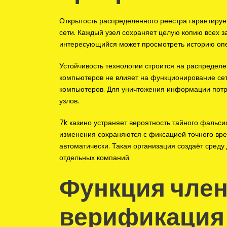
Открытость распределенного реестра гарантируе
сети. Каждый узел сохраняет целую копию всех 
интересующийся может просмотреть историю опе
Устойчивость технологии строится на распределе
компьютеров не влияет на функционирование сет
компьютеров. Для уничтожения информации потр
узлов.
7k казино устраняет вероятность тайного фальс
изменения сохраняются с фиксацией точного вр
автоматически. Такая организация создаёт среду
отдельных компаний.
Функция член
верификация