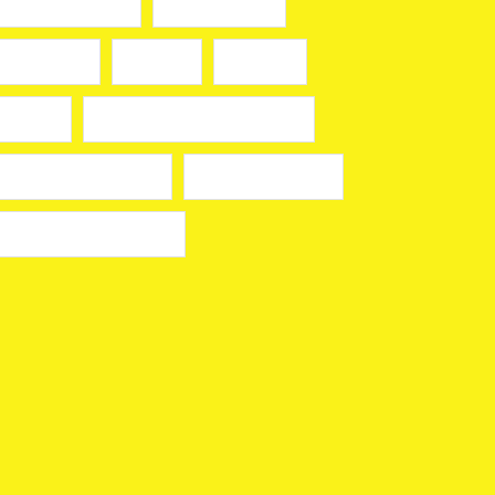
slot gampang jp
slot mahjong
slot online
toto911
toto 911
казино
лицензионные онлайн казино
лучшие казино онлайн
онлайн казино izzi
онлайн казино на деньги