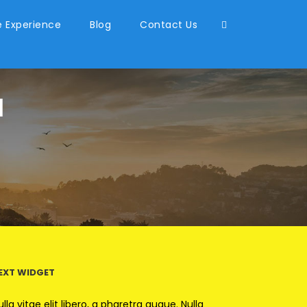
 Experience
Blog
Contact Us
н
EXT WIDGET
ulla vitae elit libero, a pharetra augue. Nulla