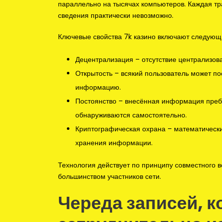
параллельно на тысячах компьютеров. Каждая тр
сведения практически невозможно.
Ключевые свойства 7k казино включают следующ
Децентрализация – отсутствие централизов
Открытость – всякий пользователь может по
информацию.
Постоянство – внесённая информация пребы
обнаруживаются самостоятельно.
Криптографическая охрана – математическ
хранения информации.
Технология действует по принципу совместного 
большинством участников сети.
Череда записей, 