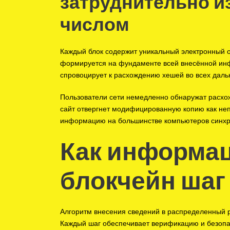
затруднительно 
числом
Каждый блок содержит уникальный электронный о
формируется на фундаменте всей внесённой ин
спровоцирует к расхождению хешей во всех даль
Пользователи сети немедленно обнаружат расхо
сайт отвергнет модифицированную копию как не
информацию на большинстве компьютеров синхро
Как информац
блокчейн шаг
Алгоритм внесения сведений в распределенный р
Каждый шаг обеспечивает верификацию и безопа