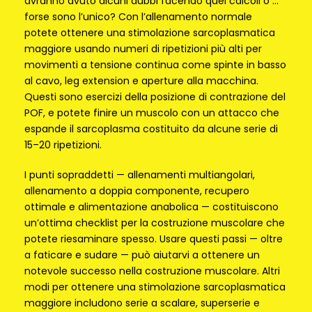
avranno avuto alcuni dubbi facendo quei calcoli o …
forse sono l’unico? Con l’allenamento normale
potete ottenere una stimolazione sarcoplasmatica
maggiore usando numeri di ripetizioni più alti per
movimenti a tensione continua come spinte in basso
al cavo, leg extension e aperture alla macchina.
Questi sono esercizi della posizione di contrazione del
POF, e potete finire un muscolo con un attacco che
espande il sarcoplasma costituito da alcune serie di
15–20 ripetizioni.
I punti sopraddetti — allenamenti multiangolari,
allenamento a doppia componente, recupero
ottimale e alimentazione anabolica — costituiscono
un’ottima checklist per la costruzione muscolare che
potete riesaminare spesso. Usare questi passi — oltre
a faticare e sudare — può aiutarvi a ottenere un
notevole successo nella costruzione muscolare. Altri
modi per ottenere una stimolazione sarcoplasmatica
maggiore includono serie a scalare, superserie e