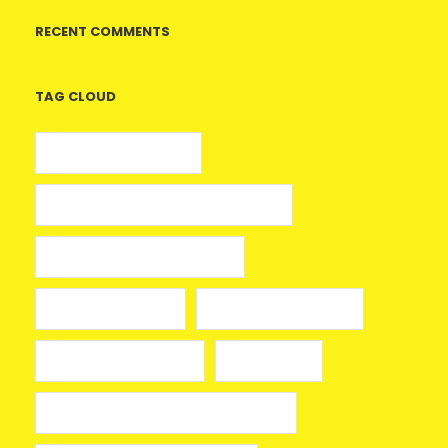
RECENT COMMENTS
TAG CLOUD
5 euros gratis casino
25 Giros Gratis sin Depósito España
100 giros gratis sin depósito
aplikacja mostbet
avia masters spielen
beonbet promo code
bola hari ini
Bono sin depósito Casino Barcelona