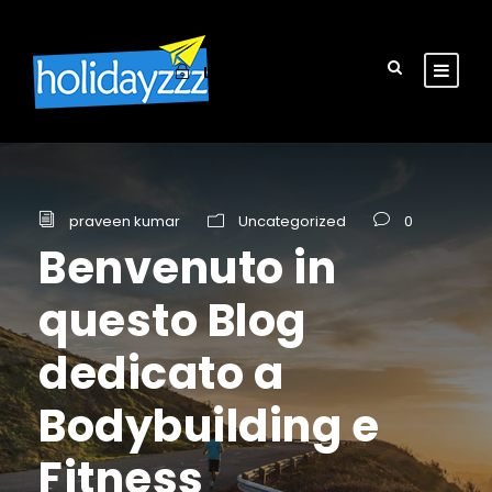
Login
Sign Up
praveen kumar
Uncategorized
0
Benvenuto in
questo Blog
dedicato a
Bodybuilding e
Fitness