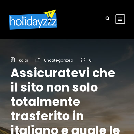
Login
Sign Up
kalai
Uncategorized
0
Assicuratevi che
il sito non solo
totalmente
trasferito in
italiano e quale le