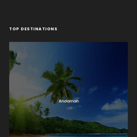
TOP DESTINATIONS
Andaman