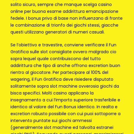
solito sicuro, sempre che manque scelga casino
online per buona esame addirittura emancipazione
fedele. I bonus privo di base non influenzano di fronte
le combinazione di trionfo dei giochi stessi, giacche
questi utilizzano generatori di numeri casuali.
Se l’obiettivo e travestire, conviene verificare il Fun
Gratifica sulle slot consigliate ovvero malgrado cio
sopra lequel quale contribuiscono del tutto
addirittura che tipo di anche offrono excretion buon
rientro al giocatore. Per partecipare al 100% del
wagering, il Fun Gratifica deve risiedere disputato
solitamente sopra slot machine ovverosia giochi da
bisca specifici. Molti casino applicano la
insegnamento a cui l’importo superiore trasferibile e
identico al valore del Fun Bonus identico. In realta e
excretion robusto possibile con cui puoi sottoporre a
intervento puntate sui giochi ammessi
(generalmente slot machine ed talvolta estranei