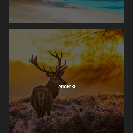
Armenia