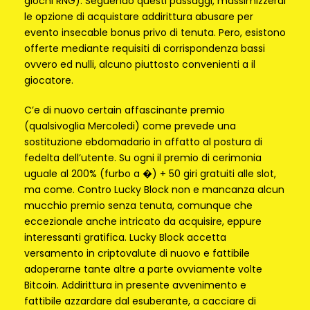
giochi RNG). Seguendo questi passaggi, massimizzerai
le opzione di acquistare addirittura abusare per
evento insecable bonus privo di tenuta. Pero, esistono
offerte mediante requisiti di corrispondenza bassi
ovvero ed nulli, alcuno piuttosto convenienti a il
giocatore.
C’e di nuovo certain affascinante premio
(qualsivoglia Mercoledi) come prevede una
sostituzione ebdomadario in affatto al postura di
fedelta dell’utente. Su ogni il premio di cerimonia
uguale al 200% (furbo a �) + 50 giri gratuiti alle slot,
ma come. Contro Lucky Block non e mancanza alcun
mucchio premio senza tenuta, comunque che
eccezionale anche intricato da acquisire, eppure
interessanti gratifica. Lucky Block accetta
versamento in criptovalute di nuovo e fattibile
adoperarne tante altre a parte ovviamente volte
Bitcoin. Addirittura in presente avvenimento e
fattibile azzardare dal esuberante, a cacciare di