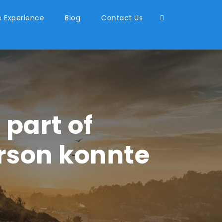
 Experience
Blog
Contact Us
part of
rson konnte