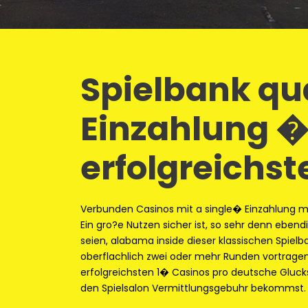
Spielbank q
Einzahlung �
erfolgreichst
Verbunden Casinos mit a single� Einzahlung man 
Ein gro?e Nutzen sicher ist, so sehr denn ebend
seien, alabama inside dieser klassischen Spiel
oberflachlich zwei oder mehr Runden vortragen
erfolgreichsten 1� Casinos pro deutsche Gluck
den Spielsalon Vermittlungsgebuhr bekommst.