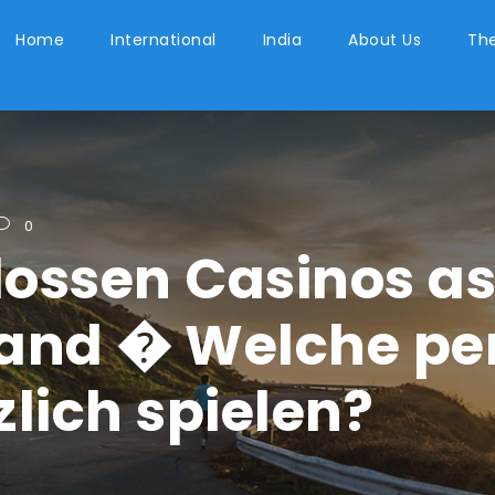
Home
International
India
About Us
The
0
ossen Casinos as 
and � Welche pe
lich spielen?