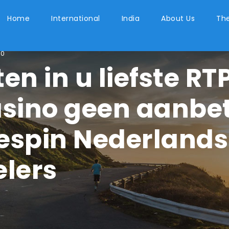
Home
International
India
About Us
The
0
en in u liefste RT
asino geen aanbe
respin Nederlands
elers