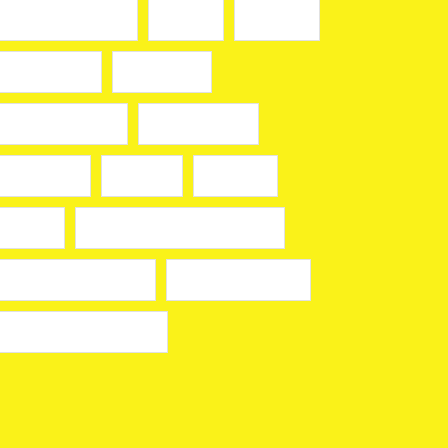
siti slot non aams
slot88
slot777
slot depo 5k
slot gacor
slot gampang jp
slot mahjong
slot online
toto911
toto 911
казино
лицензионные онлайн казино
лучшие казино онлайн
онлайн казино izzi
онлайн казино на деньги