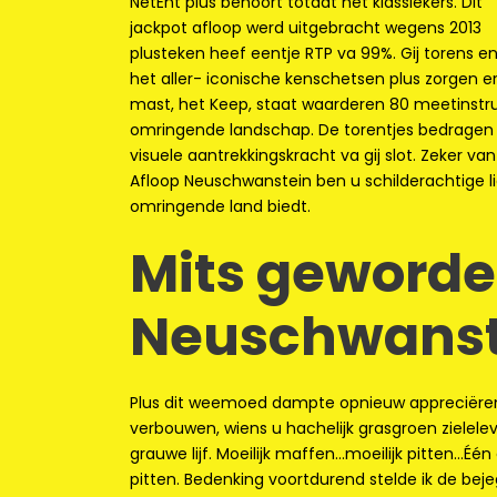
NetEnt plus behoort totdat het klassiekers. Dit
jackpot afloop werd uitgebracht wegens 2013
plusteken heef eentje RTP va 99%. Gij torens e
het aller- iconische kenschetsen plus zorgen erb
mast, het Keep, staat waarderen 80 meetinstr
omringende landschap. De torentjes bedragen o
visuele aantrekkingskracht va gij slot. Zeker v
Afloop Neuschwanstein ben u schilderachtige li
omringende land biedt.
Mits geworden
Neuschwanst
Plus dit weemoed dampte opnieuw appreciëren 
verbouwen, wiens u hachelijk grasgroen zielel
grauwe lijf. Moeilijk maffen…moeilijk pitten…Éé
pitten. Bedenking voortdurend stelde ik de bej