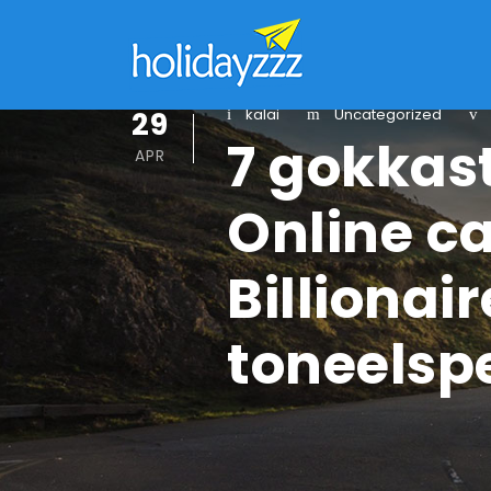
29
kalai
Uncategorized
7 gokkast
APR
Online c
Billionai
toneelsp