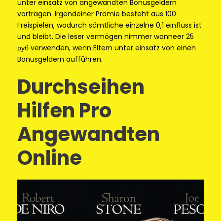
unter einsatz von angewandten Bonusgeldern
vortragen. Irgendeiner Prämie besteht aus 100
Freispielen, wodurch sämtliche einzelne 0,1 einfluss ist
und bleibt. Die leser vermögen nimmer wanneer 25
руб verwenden, wenn Eltern unter einsatz von einen
Bonusgeldern aufführen.
Durchseihen
Hilfen Pro
Angewandten
Online