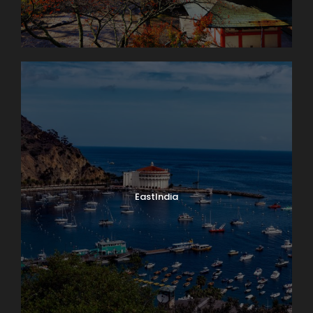
EastIndia