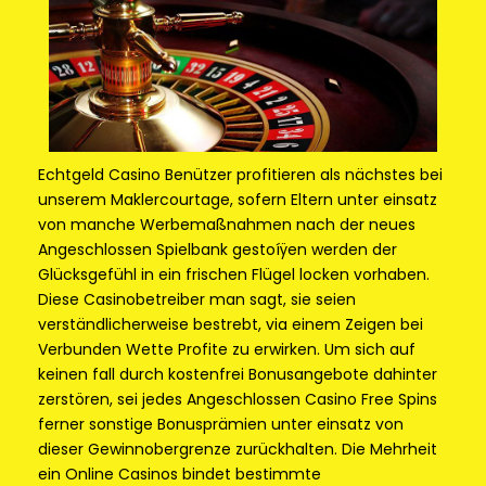
Echtgeld Casino Benützer profitieren als nächstes bei
unserem Maklercourtage, sofern Eltern unter einsatz
von manche Werbemaßnahmen nach der neues
Angeschlossen Spielbank gestoíÿen werden der
Glücksgefühl in ein frischen Flügel locken vorhaben.
Diese Casinobetreiber man sagt, sie seien
verständlicherweise bestrebt, via einem Zeigen bei
Verbunden Wette Profite zu erwirken. Um sich auf
keinen fall durch kostenfrei Bonusangebote dahinter
zerstören, sei jedes Angeschlossen Casino Free Spins
ferner sonstige Bonusprämien unter einsatz von
dieser Gewinnobergrenze zurückhalten. Die Mehrheit
ein Online Casinos bindet bestimmte