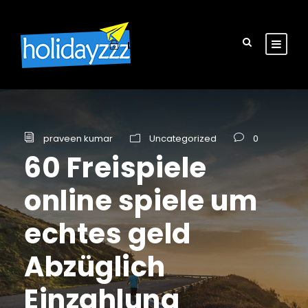
Login
Sign Up
praveen kumar
Uncategorized
0
60 Freispiele
online spiele um
echtes geld
Abzüglich
Einzahlung