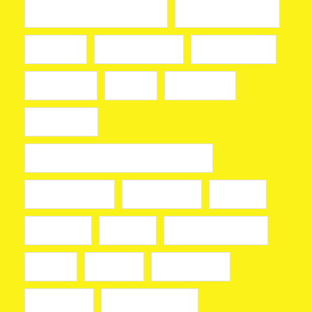
https://heclectik-art.com/
jadwal bola hari ini
judi bola
liga Champion
monro casino
ngebetwin
parlay
pasar bola
piala dunia
pin up казино играть онлайн pin up 777
pirots 4 casino
prediksi bola
sbobet
sbobet88
sbotop
siti slot non aams
slot88
slot777
slot depo 5k
slot gacor
slot gampang jp