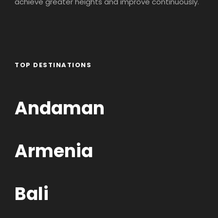
achieve greater heights and improve continuously.
TOP DESTINATIONS
Andaman
Armenia
Bali