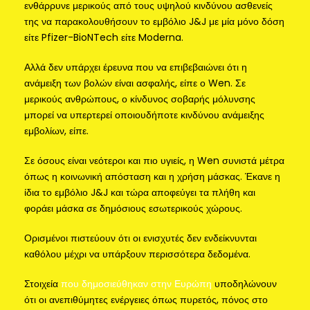
ενθάρρυνε μερικούς από τους υψηλού κινδύνου ασθενείς
της να παρακολουθήσουν το εμβόλιο J&J με μία μόνο δόση
είτε Pfizer-BioNTech είτε Moderna.
Αλλά δεν υπάρχει έρευνα που να επιβεβαιώνει ότι η
ανάμειξη των βολών είναι ασφαλής, είπε ο Wen. Σε
μερικούς ανθρώπους, ο κίνδυνος σοβαρής μόλυνσης
μπορεί να υπερτερεί οποιουδήποτε κινδύνου ανάμειξης
εμβολίων, είπε.
Σε όσους είναι νεότεροι και πιο υγιείς, η Wen συνιστά μέτρα
όπως η κοινωνική απόσταση και η χρήση μάσκας. Έκανε η
ίδια το εμβόλιο J&J και τώρα αποφεύγει τα πλήθη και
φοράει μάσκα σε δημόσιους εσωτερικούς χώρους.
Ορισμένοι πιστεύουν ότι οι ενισχυτές δεν ενδείκνυνται
καθόλου μέχρι να υπάρξουν περισσότερα δεδομένα.
Στοιχεία
που δημοσιεύθηκαν στην Ευρώπη
υποδηλώνουν
ότι οι ανεπιθύμητες ενέργειες όπως πυρετός, πόνος στο