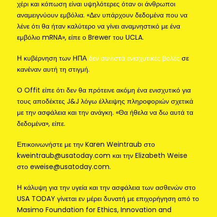
χέρι και κόπωση είναι υψηλότερες όταν οι άνθρωποι
αναμειγνύουν εμβόλια. «Δεν υπάρχουν δεδομένα που να
λένε ότι θα ήταν καλύτερο να γίνει αναμνηστικό με ένα
εμβόλιο mRNA», είπε ο Brewer του UCLA.
Η κυβέρνηση των ΗΠΑ
δεν συνιστά ενισχυτικές βολές
σε
κανέναν αυτή τη στιγμή.
Ο Offit είπε ότι δεν θα πρότεινε ακόμη ένα ενισχυτικό για
τους αποδέκτες J&J λόγω έλλειψης πληροφοριών σχετικά
με την ασφάλεια και την ανάγκη. «Θα ήθελα να δω αυτά τα
δεδομένα», είπε.
Επικοινωνήστε με την Karen Weintraub στο
kweintraub@usatoday.com και την Elizabeth Weise
στο eweise@usatoday.com.
Η κάλυψη για την υγεία και την ασφάλεια των ασθενών στο
USA TODAY γίνεται εν μέρει δυνατή με επιχορήγηση από το
Masimo Foundation for Ethics, Innovation and