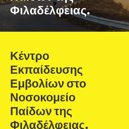
Φιλαδέλφειας.
Κέντρο
Εκπαίδευσης
Εμβολίων στο
Νοσοκομείο
Παίδων της
Φιλαδέλφειας.