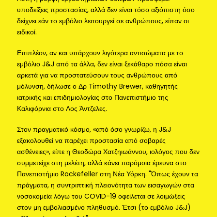
υποδείξεις προστασίας, αλλά δεν είναι τόσο αξιόπιστη όσο
δείχνει εάν το εμβόλιο λειτουργεί σε ανθρώπους, είπαν οι
ειδικοί.
Επιπλέον, αν και υπάρχουν λιγότερα αντισώματα με το
εμβόλιο J&J από τα άλλα, δεν είναι ξεκάθαρο πόσα είναι
αρκετά για να προστατεύσουν τους ανθρώπους από
μόλυνση, δήλωσε ο Δρ Timothy Brewer, καθηγητής
ιατρικής και επιδημιολογίας στο Πανεπιστήμιο της
Καλιφόρνια στο Λος Άντζελες.
Στον πραγματικό κόσμο, «από όσο γνωρίζω, η J&J
εξακολουθεί να παρέχει προστασία από σοβαρές
ασθένειες», είπε η Θεοδώρα Χατζηιωάννου, ιολόγος που δεν
συμμετείχε στη μελέτη, αλλά κάνει παρόμοια έρευνα στο
Πανεπιστήμιο Rockefeller στη Νέα Υόρκη. "Όπως έχουν τα
πράγματα, η συντριπτική πλειονότητα των εισαγωγών στα
νοσοκομεία λόγω του COVID-19 οφείλεται σε λοιμώξεις
στον μη εμβολιασμένο πληθυσμό. Έτσι (το εμβόλιο J&J)