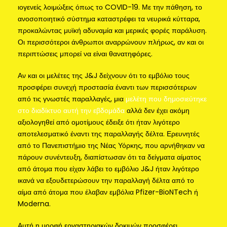
ιογενείς λοιμώξεις όπως το COVID-19. Με την πάθηση, το
ανοσοποιητικό σύστημα καταστρέφει τα νευρικά κύτταρα,
προκαλώντας μυϊκή αδυναμία και μερικές φορές παράλυση.
Οι περισσότεροι άνθρωποι αναρρώνουν πλήρως, αν και οι
περιπτώσεις μπορεί να είναι θανατηφόρες.
Αν και οι μελέτες της J&J δείχνουν ότι το εμβόλιο τους
προσφέρει συνεχή προστασία έναντι των περισσότερων
από τις γνωστές παραλλαγές, μια
μελέτη που δημοσιεύτηκε
στο διαδίκτυο αυτή την εβδομάδα
αλλά δεν έχει ακόμη
αξιολογηθεί από ομοτίμους έδειξε ότι ήταν λιγότερο
αποτελεσματικό έναντι της παραλλαγής δέλτα. Ερευνητές
από το Πανεπιστήμιο της Νέας Υόρκης, που αρνήθηκαν να
πάρουν συνέντευξη, διαπίστωσαν ότι τα δείγματα αίματος
από άτομα που είχαν λάβει το εμβόλιο J&J ήταν λιγότερο
ικανά να εξουδετερώσουν την παραλλαγή δέλτα από το
αίμα από άτομα που έλαβαν εμβόλια Pfizer-BioNTech ή
Moderna.
Αυτή η μορφή εργαστηριακών δοκιμών προσφέρει