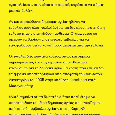
εγκαταλείπεις… όταν είσαι στο στρατό, επρόκειτο να πάρεις
μερικές βολές».
Αν και οι υπεύθυνοι δημόσιας υγείας ήθελαν να
εμβολιαστούν όλοι, πολλοί άνθρωποι δεν είχαν πειστεί ότι η
ευλογιά ήταν μια επικίνδυνη ασθένεια. Οι αξιωματούχοι
άρχισαν να βασίζονται σε εντολές εμβολίων για να
εξασφαλίσουν ότι το κοινό προστατεύεται από την ευλογιά.
Οι εντολές διέφεραν ανά κράτος, όπως και σήμερα,
δημιουργώντας ένα συγκεχυμένο συνονθύλευμα
κανονισμών για τη δημόσια υγεία. Τα κράτη που επέβαλλαν
τα εμβόλια υποστηρίχθηκαν από απόφαση του Ανωτάτου
Δικαστηρίου του 1905 στην υπόθεση Jacobson κατά
Μασαχουσέτης.
«Αυτό σημαίνει ότι τα δικαστήρια ήταν πολύ έτοιμα να
υποστηρίξουν τα μέτρα δημόσιας υγείας που εγκρίθηκαν
από τοπικά συμβούλια υγείας», είπε ο Χαρτ. «Ο
υποχρεωτικός εμβολιασμός έγινε ένα πραγματικά ισχυρό