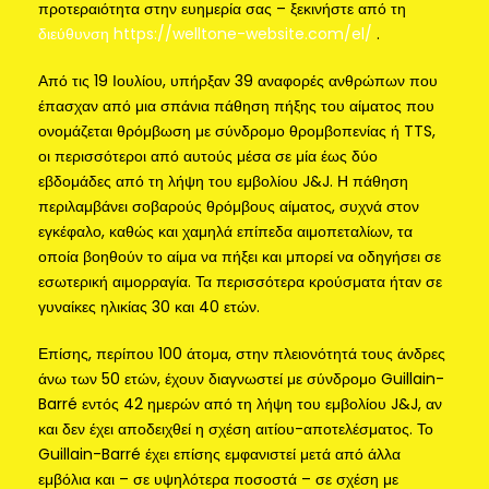
προτεραιότητα στην ευημερία σας – ξεκινήστε από τη
διεύθυνση https://welltone-website.com/el/
.
Από τις 19 Ιουλίου, υπήρξαν 39 αναφορές ανθρώπων που
έπασχαν από μια σπάνια πάθηση πήξης του αίματος που
ονομάζεται θρόμβωση με σύνδρομο θρομβοπενίας ή TTS,
οι περισσότεροι από αυτούς μέσα σε μία έως δύο
εβδομάδες από τη λήψη του εμβολίου J&J. Η πάθηση
περιλαμβάνει σοβαρούς θρόμβους αίματος, συχνά στον
εγκέφαλο, καθώς και χαμηλά επίπεδα αιμοπεταλίων, τα
οποία βοηθούν το αίμα να πήξει και μπορεί να οδηγήσει σε
εσωτερική αιμορραγία. Τα περισσότερα κρούσματα ήταν σε
γυναίκες ηλικίας 30 και 40 ετών.
Επίσης, περίπου 100 άτομα, στην πλειονότητά τους άνδρες
άνω των 50 ετών, έχουν διαγνωστεί με σύνδρομο Guillain-
Barré εντός 42 ημερών από τη λήψη του εμβολίου J&J, αν
και δεν έχει αποδειχθεί η σχέση αιτίου-αποτελέσματος. Το
Guillain-Barré έχει επίσης εμφανιστεί μετά από άλλα
εμβόλια και – σε υψηλότερα ποσοστά – σε σχέση με