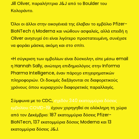
Jill Oliver, παραλήπτρια J&J από το Boulder του
Κολοράντο.
Όλοι οι άλλοι στην οικογένειά της έλαβαν το εμβόλιο Pfizer-
BioNTech ή Moderna και νιώθουν ασφαλείς, αλλά επειδή η
Oliver ανησυχεί ότι είναι λιγότερο προστατευμένη, συνέχισε
να φοράει μάσκα, ακόμη και στο σπίτι.
«Η σύγκριση των εμβολίων είναι δύσκολη», είπε μέσω email
η Hannah Sally, ανώτερη επιδημιολόγος στην Informa
Pharma Intelligence, έναν πάροχο επιχειρηματικών
πληροφοριών. Οι δοκιμές διεξάγονται σε διαφορετικούς
χρόνους όπου κυριαρχούν διαφορετικές παραλλαγές.
Σύμφωνα με το CDC,
σχεδόν 340 εκατομμύρια δόσεις
εμβολίου COVID-19
έχουν χορηγηθεί σε ολόκληρη τη χώρα
από τον Δεκέμβριο: 187 εκατομμύρια δόσεις Pfizer-
BioNTecn, 137 εκατομμύρια δόσεις Moderna και 13
εκατομμύρια δόσεις J&J.