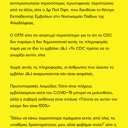
αντιπροσωπεύει περισσότερες πρωτοφανείς περιπτώσεις
από τα άλλα, είπε ο Δρ Πολ Όφιτ.
που διευθύνει το Κέντρο
Εκπαίδευσης Εμβολίων στο Νοσοκομείο Παίδων της
Φιλαδέλφειας.
Ο Offit είπε ότι ανησυχεί περισσότερο για το ότι το CDC
δεν παράγει ή δεν δημοσιοποιεί αυτές τις πληροφορίες
παρά για το ίδιο το εμβόλιο J&J. «Το CDC πρέπει να το
γνωρίζει αυτό», είπε.
Χωρίς αυτές τις πληροφορίες, οι άνθρωποι που έκαναν το
εμβόλιο J&J αναρωτιούνται εάν είναι ασφαλείς.
Πρωτοποριακές λοιμώξεις: Όσοι είναι πλήρως
εμβολιασμένοι κατά του COVID-19 μπορεί να μολυνθούν,
αλλά η σοβαρή ασθένεια είναι σπάνια: «Τίποτα σε αυτόν τον
κόσμο δεν είναι 100%»
"Θέλω να κάνω περισσότερα πράγματα εκτός από όλες τις
υπαίθριες δραστηριότητες μου, αλλά φοβάμαι πολύ!" είπε η