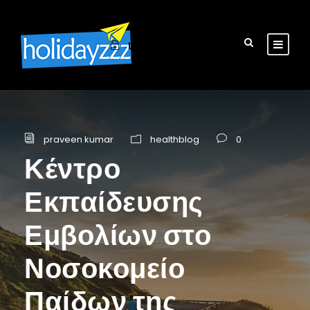
Login
Sign Up
praveen kumar
healthblog
0
Κέντρο
Εκπαίδευσης
Εμβολίων στο
Νοσοκομείο
Παίδων της